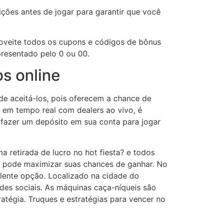
ições antes de jogar para garantir que você
roveite todos os cupons e códigos de bônus
presentado pelo 0 ou 00.
s online
de aceitá-los, pois oferecem a chance de
 em tempo real com dealers ao vivo, é
m fazer um depósito em sua conta para jogar
retirada de lucro no hot fiesta? e todos
cê pode maximizar suas chances de ganhar. No
elente opção. Localizado na cidade do
es sociais. As máquinas caça-níqueis são
atégia. Truques e estratégias para vencer no