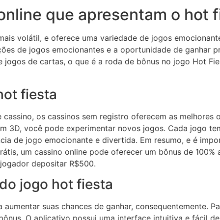
nline que apresentam o hot f
mais volátil, e oferece uma variedade de jogos emocionant
pções de jogos emocionantes e a oportunidade de ganhar prê
jogos de cartas, o que é a roda de bônus no jogo Hot Fies
ot fiesta
e cassino, os cassinos sem registro oferecem as melhor
 em 3D, você pode experimentar novos jogos. Cada jogo tem
ência de jogo emocionante e divertida. Em resumo, e é imp
grátis, um cassino online pode oferecer um bônus de 100%
m jogador depositar R$500.
do jogo hot fiesta
a aumentar suas chances de ganhar, consequentemente. Pa
ônus. O aplicativo possui uma interface intuitiva e fácil d