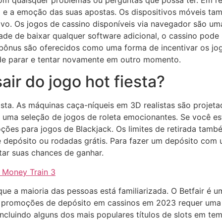
e a emoção das suas apostas. Os dispositivos móveis ta
o vivo. Os jogos de cassino disponíveis via navegador são
ade de baixar qualquer software adicional, o cassino pode
s bônus são oferecidos como uma forma de incentivar os jo
 de parar e tentar novamente em outro momento.
ir do jogo hot fiesta?
sta. As máquinas caça-níqueis em 3D realistas são projetad
e uma seleção de jogos de roleta emocionantes. Se você e
oções para jogos de Blackjack. Os limites de retirada ta
 depósito ou rodadas grátis. Para fazer um depósito com 
ar suas chances de ganhar.
 Money Train 3
ue a maioria das pessoas está familiarizada. O Betfair é 
 promoções de depósito em cassinos em 2023 requer uma es
ncluindo alguns dos mais populares títulos de slots em tem