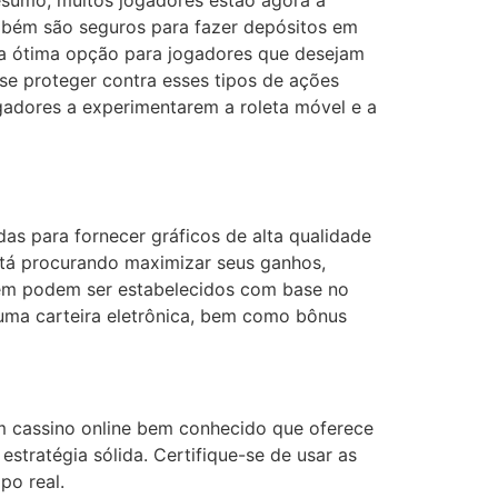
mbém são seguros para fazer depósitos em
 uma ótima opção para jogadores que desejam
 se proteger contra esses tipos de ações
gadores a experimentarem a roleta móvel e a
as para fornecer gráficos de alta qualidade
stá procurando maximizar seus ganhos,
mbém podem ser estabelecidos com base no
uma carteira eletrônica, bem como bônus
um cassino online bem conhecido que oferece
tratégia sólida. Certifique-se de usar as
po real.