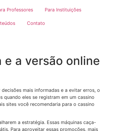
ra Professores
Para Instituições
teúdos
Contato
a e a versão online
 decisões mais informadas e a evitar erros, o
es quando eles se registram em um cassino
ais sites você recomendaria para o cassino
lharem a estratégia. Essas máquinas caça-
rátis. Para aproveitar essas promoções, mais