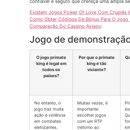
confiável e seguro que ofereça uma ampla se
Existem Jogos Power Of Love Com Crupiês 
Como Obter Códigos De Bônus Para O Jogo L
Comparação Do Cassino Aviator
Jogo de demonstração 
O jogo primate
Por que o primate
Qu
king é legal em
king é tão
todos os
viciante?
países?
No entanto, o
Muitas vezes, é
Pr
jogo traz muita
importante
ex
ação e violência
escolher jogos
Qu
em combates
com um RTP
fo
eletrizantes.
(retorno ao
ki