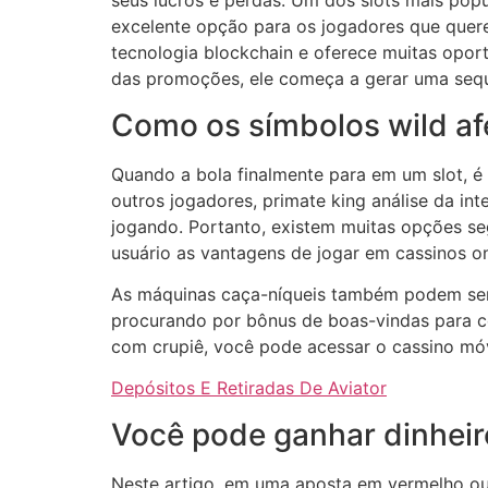
seus lucros e perdas. Um dos slots mais pop
excelente opção para os jogadores que quere
tecnologia blockchain e oferece muitas oport
das promoções, ele começa a gerar uma sequ
Como os símbolos wild af
Quando a bola finalmente para em um slot, 
outros jogadores, primate king análise da in
jogando. Portanto, existem muitas opções seg
usuário as vantagens de jogar em cassinos on
As máquinas caça-níqueis também podem ser 
procurando por bônus de boas-vindas para co
com crupiê, você pode acessar o cassino móv
Depósitos E Retiradas De Aviator
Você pode ganhar dinheir
Neste artigo, em uma aposta em vermelho ou 