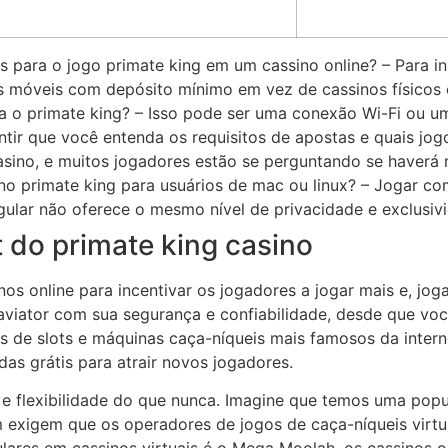
 para o jogo primate king em um cassino online?
– Para in
s móveis com depósito mínimo em vez de cassinos físicos 
a o primate king?
– Isso pode ser uma conexão Wi-Fi ou um
ir que você entenda os requisitos de apostas e quais jogo
sino, e muitos jogadores estão se perguntando se haverá
no primate king para usuários de mac ou linux?
– Jogar com
egular não oferece o mesmo nível de privacidade e exclusivi
 do primate king casino
nos online para incentivar os jogadores a jogar mais e, jo
aviator com sua segurança e confiabilidade, desde que voc
s de slots e máquinas caça-níqueis mais famosos da intern
as grátis para atrair novos jogadores.
e flexibilidade do que nunca. Imagine que temos uma popu
 exigem que os operadores de jogos de caça-níqueis virtua