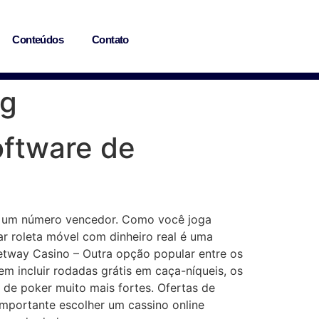
Conteúdos
Contato
ng
oftware de
em um número vencedor. Como você joga
ar roleta móvel com dinheiro real é uma
etway Casino – Outra opção popular entre os
 incluir rodadas grátis em caça-níqueis, os
de poker muito mais fortes. Ofertas de
importante escolher um cassino online