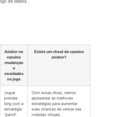
jogo de dados.
Aviator no
Existe um cheat de cassino
cassino
aviator?
mudanças
e
novidades
no jogo
Jogue
Com essas dicas, vamos
primate
apresentar as melhores
king com a
estratégias para aumentar
estratégia
suas chances de vencer nas
“paroli”
rodadas virtuais.