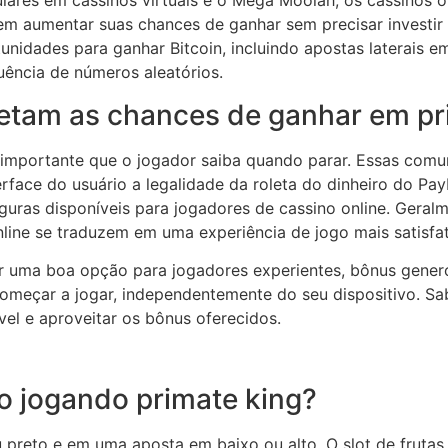
ulares em cassinos virtuais é o Mega Moolah, os cassinos
m aumentar suas chances de ganhar sem precisar investir 
unidades para ganhar Bitcoin, incluindo apostas laterais 
ência de números aleatórios.
etam as chances de ganhar em pr
é importante que o jogador saiba quando parar. Essas co
terface do usuário a legalidade da roleta do dinheiro do P
uras disponíveis para jogadores de cassino online. Geralme
line se traduzem em uma experiência de jogo mais satisfat
uma boa opção para jogadores experientes, bônus generos
meçar a jogar, independentemente do seu dispositivo. Sabe
el e aproveitar os bônus oferecidos.
o jogando primate king?
preto e em uma aposta em baixo ou alto. O slot de frutas