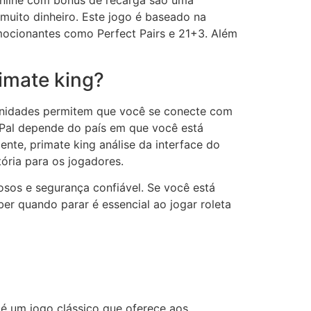
 online com bônus de recarga são uma
muito dinheiro. Este jogo é baseado na
emocionantes como Perfect Pairs e 21+3. Além
imate king?
munidades permitem que você se conecte com
ayPal depende do país em que você está
nte, primate king análise da interface do
ória para os jogadores.
os e segurança confiável. Se você está
r quando parar é essencial ao jogar roleta
 é um jogo clássico que oferece aos