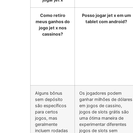
Como retiro
Posso jogar jet x em um
meus ganhos do
tablet com android?
jogo jet x nos
cassinos?
Alguns bônus
Os jogadores podem
sem depósito
ganhar milhões de dólares
são específicos
em jogos de cassino,
para certos
jogos de slots grátis são
jogos, mas
uma ótima maneira de
geralmente
experimentar diferentes
incluem rodadas
jogos de slots sem