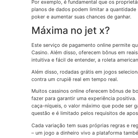
Por exemplo, é fundamental que os proprietá
planos de dados podem limitar a quantidade 
poker e aumentar suas chances de ganhar.
Máxima no jet x?
Este serviço de pagamento online permite qu
Casino. Além disso, oferecem bônus em reais b
intuitiva e fácil de entender, a roleta ameri
Além disso, rodadas grátis em jogos selecio
contra um crupiê real em tempo real.
Muitos cassinos online oferecem bônus de b
fazer para garantir uma experiência positiv
caça-níqueis, o valor máximo que pode ser 
questão e é limitado pelos requisitos de apos
Cada variação tem suas próprias regras e re
– um jogo a dinheiro vivo a plataforma ta