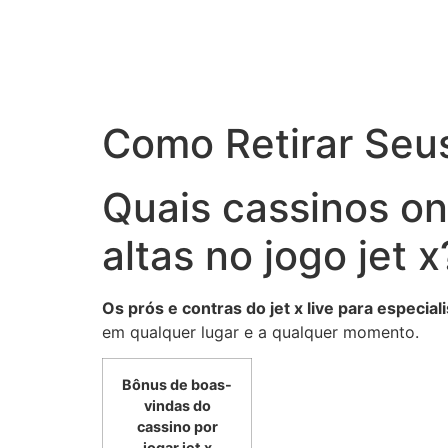
Como Retirar Seu
Quais cassinos on
altas no jogo jet x
Os prós e contras do jet x live para especial
em qualquer lugar e a qualquer momento.
Bônus de boas-
vindas do
cassino por
jogar jet x