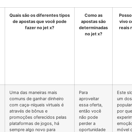
Quais são os diferentes tipos
Como as
Posso 
de apostas que você pode
apostas são
vivo 
fazer no jet x?
determinadas
reais 
no jet x?
Uma das maneiras mais
Para
Este sl
comuns de ganhar dinheiro
aproveitar
um dos
com caça-níqueis virtuais é
essa oferta,
popular
através de bônus e
então você
por qu
promoções oferecidos pelas
não pode
experim
plataformas de jogos, há
perder a
emoção
sempre algo novo para
oportunidade
móvel 