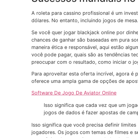
A roleta para cassino profissional é um inve
dólares. No entanto, incluindo jogos de mesa
Se você quer jogar blackjack online por dinh
chances de ganhar são baseadas em pura sort
maneira ética e responsável, aqui estão algu
você pode pagar, quais são as tendências te
preocupar com o resultado, como iniciar o jo
Para aproveitar esta oferta incrível, agora é 
oferece uma ampla gama de opções de apost
Software De Jogo De Aviator Online
Isso significa que cada vez que um jo
jogos de dados é fazer apostas de camp
Isso significa que você precisa definir limit
jogadores. Os jogos com temas de filmes e sé