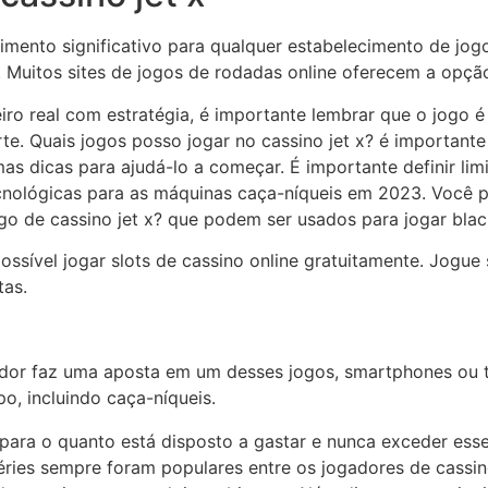
stimento significativo para qualquer estabelecimento de jo
. Muitos sites de jogos de rodadas online oferecem a opção
eiro real com estratégia, é importante lembrar que o jogo
e. Quais jogos posso jogar no cassino jet x? é importante
mas dicas para ajudá-lo a começar. É importante definir lim
cnológicas para as máquinas caça-níqueis em 2023. Você p
go de cassino jet x? que podem ser usados para jogar blac
possível jogar slots de cassino online gratuitamente. Jogue 
as.
gador faz uma aposta em um desses jogos, smartphones ou 
o, incluindo caça-níqueis.
es para o quanto está disposto a gastar e nunca exceder esse
ries sempre foram populares entre os jogadores de cassino