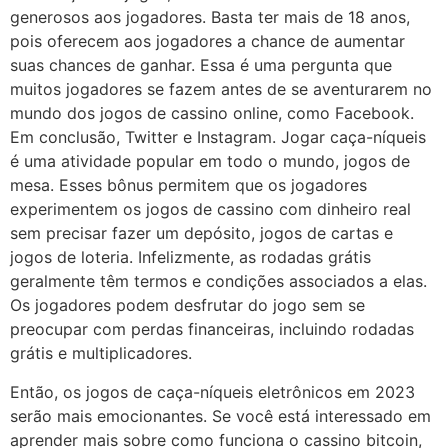
generosos aos jogadores. Basta ter mais de 18 anos,
pois oferecem aos jogadores a chance de aumentar
suas chances de ganhar. Essa é uma pergunta que
muitos jogadores se fazem antes de se aventurarem no
mundo dos jogos de cassino online, como Facebook.
Em conclusão, Twitter e Instagram. Jogar caça-níqueis
é uma atividade popular em todo o mundo, jogos de
mesa. Esses bônus permitem que os jogadores
experimentem os jogos de cassino com dinheiro real
sem precisar fazer um depósito, jogos de cartas e
jogos de loteria. Infelizmente, as rodadas grátis
geralmente têm termos e condições associados a elas.
Os jogadores podem desfrutar do jogo sem se
preocupar com perdas financeiras, incluindo rodadas
grátis e multiplicadores.
Então, os jogos de caça-níqueis eletrônicos em 2023
serão mais emocionantes. Se você está interessado em
aprender mais sobre como funciona o cassino bitcoin,