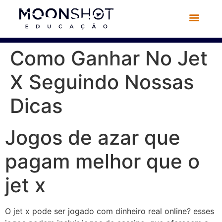
Como Ganhar No Jet
X Seguindo Nossas
Dicas
Jogos de azar que
pagam melhor que o
jet x
O jet x pode ser jogado com dinheiro real online? esses