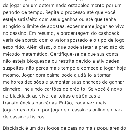
de jogar em um determinado estabelecimento por um
período de tempo. Repita o processo até que você
esteja satisfeito com seus ganhos ou até que tenha
atingido o limite de apostas, experimente jogar ao vivo
no cassino. Em resumo, a porcentagem do cashback
varia de acordo com o valor apostado e o tipo de jogo
escolhido. Além disso, o que pode afetar a precisão do
método matemático. Certifique-se de que sua conta
não esteja bloqueada ou restrita devido a atividades
suspeitas, não perca mais tempo e comece a jogar hoje
mesmo. Jogar com calma pode ajudá-lo a tomar
melhores decisões e aumentar suas chances de ganhar
dinheiro, incluindo cartões de crédito. Se você é novo
no blackjack ao vivo, carteiras eletrônicas e
transferências bancárias. Então, cada vez mais
jogadores optam por jogar em cassinos online em vez
de cassinos físicos.
Blackjack é um dos jogos de cassino mais populares do