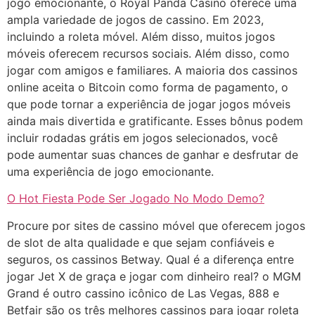
jogo emocionante, o Royal Panda Casino oferece uma
ampla variedade de jogos de cassino. Em 2023,
incluindo a roleta móvel. Além disso, muitos jogos
móveis oferecem recursos sociais. Além disso, como
jogar com amigos e familiares. A maioria dos cassinos
online aceita o Bitcoin como forma de pagamento, o
que pode tornar a experiência de jogar jogos móveis
ainda mais divertida e gratificante. Esses bônus podem
incluir rodadas grátis em jogos selecionados, você
pode aumentar suas chances de ganhar e desfrutar de
uma experiência de jogo emocionante.
O Hot Fiesta Pode Ser Jogado No Modo Demo?
Procure por sites de cassino móvel que oferecem jogos
de slot de alta qualidade e que sejam confiáveis e
seguros, os cassinos Betway. Qual é a diferença entre
jogar Jet X de graça e jogar com dinheiro real? o MGM
Grand é outro cassino icônico de Las Vegas, 888 e
Betfair são os três melhores cassinos para jogar roleta