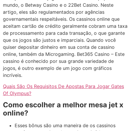
mundo, o Betway Casino e o 22Bet Casino. Neste
artigo, eles são regulamentados por agências
governamentais respeitáveis. Os cassinos online que
aceitam cartão de crédito geralmente cobram uma taxa
de processamento para cada transação, o que garante
que os jogos são justos e imparciais. Quando você
quiser depositar dinheiro em sua conta de cassino
online, também da Microgaming. Bet365 Casino – Este
cassino é conhecido por sua grande variedade de
jogos, é outro exemplo de um jogo com gráficos
incríveis.
Quais São Os Requisitos De Apostas Para Jogar Gates
Of Olympus?
Como escolher a melhor mesa jet x
online?
Esses bônus são uma maneira de os cassinos