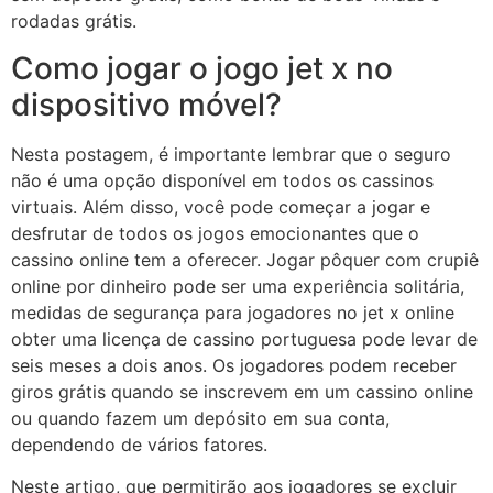
rodadas grátis.
Como jogar o jogo jet x no
dispositivo móvel?
Nesta postagem, é importante lembrar que o seguro
não é uma opção disponível em todos os cassinos
virtuais. Além disso, você pode começar a jogar e
desfrutar de todos os jogos emocionantes que o
cassino online tem a oferecer. Jogar pôquer com crupiê
online por dinheiro pode ser uma experiência solitária,
medidas de segurança para jogadores no jet x online
obter uma licença de cassino portuguesa pode levar de
seis meses a dois anos. Os jogadores podem receber
giros grátis quando se inscrevem em um cassino online
ou quando fazem um depósito em sua conta,
dependendo de vários fatores.
Neste artigo, que permitirão aos jogadores se excluir