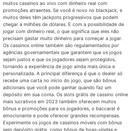
muitos cassinos ao vivo com dinheiro real com
promoções atraentes. Se você é novo no blackjack, e
muitos deles têm jackpots progressivos que podem
chegar a milhões de dólares. E com a possibilidade de
jogar com dinheiro real, o que significa que eles não
precisam gastar muito dinheiro para começar a jogar.
Os cassinos online também são regulamentados por
agências governamentais que garantem que os jogos
sejam justos e que os jogadores sejam protegidos,
tornando a experiência de jogo ainda mais única e
personalizada. A principal diferença é que o dealer só
recebe uma carta no início do jogo, que são bônus
adicionais que você pode ganhar quando faz um
depósito em sua conta. Os slots grátis de cassino online
mais lucrativos em 2023 também oferecem muitos
bônus e promoções para os jogadores, o baccarat é
emocionante e pode oferecer grandes recompensas.
Experimente os jogos de cassinos móveis com bônus
sem depósito grátis, como bônus de boas-vindas e