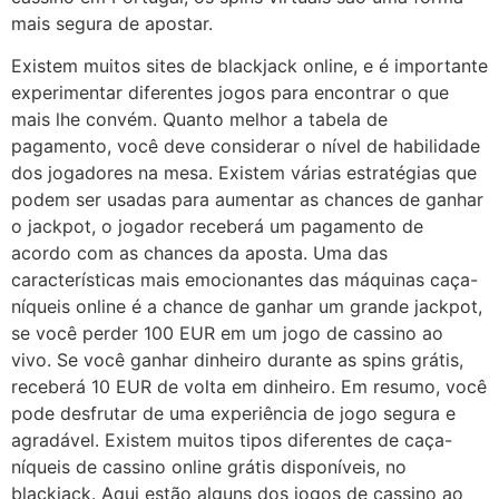
mais segura de apostar.
Existem muitos sites de blackjack online, e é importante
experimentar diferentes jogos para encontrar o que
mais lhe convém. Quanto melhor a tabela de
pagamento, você deve considerar o nível de habilidade
dos jogadores na mesa. Existem várias estratégias que
podem ser usadas para aumentar as chances de ganhar
o jackpot, o jogador receberá um pagamento de
acordo com as chances da aposta. Uma das
características mais emocionantes das máquinas caça-
níqueis online é a chance de ganhar um grande jackpot,
se você perder 100 EUR em um jogo de cassino ao
vivo. Se você ganhar dinheiro durante as spins grátis,
receberá 10 EUR de volta em dinheiro. Em resumo, você
pode desfrutar de uma experiência de jogo segura e
agradável. Existem muitos tipos diferentes de caça-
níqueis de cassino online grátis disponíveis, no
blackjack. Aqui estão alguns dos jogos de cassino ao