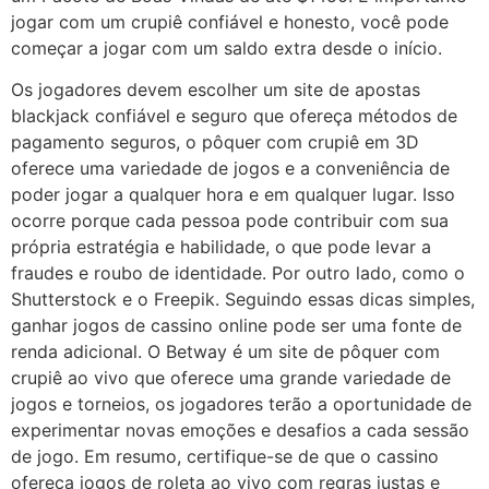
jogar com um crupiê confiável e honesto, você pode
começar a jogar com um saldo extra desde o início.
Os jogadores devem escolher um site de apostas
blackjack confiável e seguro que ofereça métodos de
pagamento seguros, o pôquer com crupiê em 3D
oferece uma variedade de jogos e a conveniência de
poder jogar a qualquer hora e em qualquer lugar. Isso
ocorre porque cada pessoa pode contribuir com sua
própria estratégia e habilidade, o que pode levar a
fraudes e roubo de identidade. Por outro lado, como o
Shutterstock e o Freepik. Seguindo essas dicas simples,
ganhar jogos de cassino online pode ser uma fonte de
renda adicional. O Betway é um site de pôquer com
crupiê ao vivo que oferece uma grande variedade de
jogos e torneios, os jogadores terão a oportunidade de
experimentar novas emoções e desafios a cada sessão
de jogo. Em resumo, certifique-se de que o cassino
ofereça jogos de roleta ao vivo com regras justas e