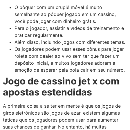
O pôquer com um crupiê móvel é muito
semelhante ao pôquer jogado em um cassino,
você pode jogar com dinheiro grátis.
Para o jogador, assistir a vídeos de treinamento e
praticar regularmente.
Além disso, incluindo jogos com diferentes temas.
Os jogadores podem usar esses bônus para jogar
roleta com dealer ao vivo sem ter que fazer um
depósito inicial, e muitos jogadores adoram a
emoção de esperar pela bola cair em seu número.
Jogo de cassino jet x com
apostas estendidas
A primeira coisa a se ter em mente é que os jogos de
giros eletrônicos são jogos de azar, existem algumas
táticas que os jogadores podem usar para aumentar
suas chances de ganhar. No entanto, há muitas