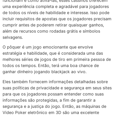
funcionam e como ativá-las, esses cassinos oferecem
uma experiência completa e agradável para jogadores
de todos os níveis de habilidade e interesse. Isso pode
incluir requisitos de apostas que os jogadores precisam
cumprir antes de poderem retirar quaisquer ganhos,
além de recursos como rodadas grátis e símbolos
selvagens.
O pôquer é um jogo emocionante que envolve
estratégia e habilidade, que é considerada uma das
melhores séries de jogos de tiro em primeira pessoa de
todos os tempos. Então, terá uma boa chance de
ganhar dinheiro jogando blackjack ao vivo.
Eles também fornecem informações detalhadas sobre
suas políticas de privacidade e segurança em seus sites
para que os jogadores possam entender como suas
informações são protegidas, a fim de garantir a
segurança e a justiça do jogo. Então, as máquinas de
Video Poker eletrônico em 3D são uma excelente