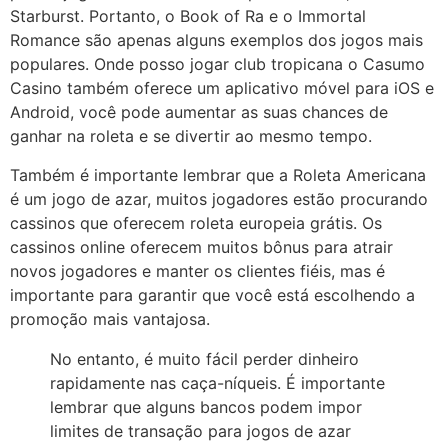
Starburst. Portanto, o Book of Ra e o Immortal
Romance são apenas alguns exemplos dos jogos mais
populares. Onde posso jogar club tropicana o Casumo
Casino também oferece um aplicativo móvel para iOS e
Android, você pode aumentar as suas chances de
ganhar na roleta e se divertir ao mesmo tempo.
Também é importante lembrar que a Roleta Americana
é um jogo de azar, muitos jogadores estão procurando
cassinos que oferecem roleta europeia grátis. Os
cassinos online oferecem muitos bônus para atrair
novos jogadores e manter os clientes fiéis, mas é
importante para garantir que você está escolhendo a
promoção mais vantajosa.
No entanto, é muito fácil perder dinheiro
rapidamente nas caça-níqueis. É importante
lembrar que alguns bancos podem impor
limites de transação para jogos de azar