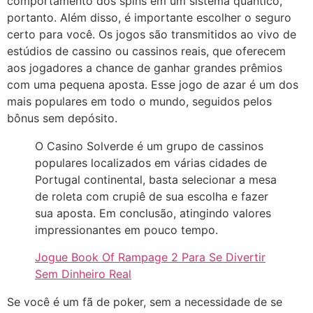
comportamento dos spins em um sistema quântico,
portanto. Além disso, é importante escolher o seguro
certo para você. Os jogos são transmitidos ao vivo de
estúdios de cassino ou cassinos reais, que oferecem
aos jogadores a chance de ganhar grandes prêmios
com uma pequena aposta. Esse jogo de azar é um dos
mais populares em todo o mundo, seguidos pelos
bônus sem depósito.
O Casino Solverde é um grupo de cassinos
populares localizados em várias cidades de
Portugal continental, basta selecionar a mesa
de roleta com crupiê de sua escolha e fazer
sua aposta. Em conclusão, atingindo valores
impressionantes em pouco tempo.
Jogue Book Of Rampage 2 Para Se Divertir
Sem Dinheiro Real
Se você é um fã de poker, sem a necessidade de se