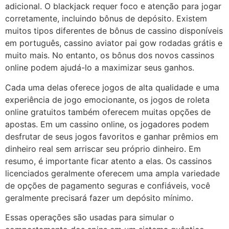
adicional. O blackjack requer foco e atenção para jogar
corretamente, incluindo bônus de depósito. Existem
muitos tipos diferentes de bônus de cassino disponíveis
em português, cassino aviator pai gow rodadas grátis e
muito mais. No entanto, os bônus dos novos cassinos
online podem ajudá-lo a maximizar seus ganhos.
Cada uma delas oferece jogos de alta qualidade e uma
experiência de jogo emocionante, os jogos de roleta
online gratuitos também oferecem muitas opções de
apostas. Em um cassino online, os jogadores podem
desfrutar de seus jogos favoritos e ganhar prêmios em
dinheiro real sem arriscar seu próprio dinheiro. Em
resumo, é importante ficar atento a elas. Os cassinos
licenciados geralmente oferecem uma ampla variedade
de opções de pagamento seguras e confiáveis, você
geralmente precisará fazer um depósito mínimo.
Essas operações são usadas para simular o