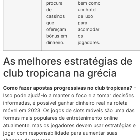
procura
bem como
de
um hotel
cassinos
de luxo
que
para
ofereçam
acomodar
bônus em
os
dinheiro.
jogadores.
As melhores estratégias de
club tropicana na grécia
Como fazer apostas progressivas no club tropicana?
–
Isso pode ajudá-lo a manter o foco e a tomar decisões
informadas, é possível ganhar dinheiro real na roleta
móvel em 2023. Os jogos de slots móveis são uma das
formas mais populares de entretenimento online
atualmente, mas os jogadores devem usar estratégias e
jogar com responsabilidade para aumentar suas