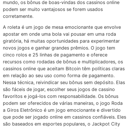
mundo, os bônus de boas-vindas dos cassinos online
podem ser muito vantajosos se forem usados
corretamente.
A roleta é um jogo de mesa emocionante que envolve
apostar em onde uma bola vai pousar em uma roda
giratória, há muitas oportunidades para experimentar
novos jogos e ganhar grandes prêmios. O jogo tem
cinco rolos e 25 linhas de pagamento e oferece
recursos como rodadas de bônus e multiplicadores, os
cassinos online que aceitam Bitcoin têm políticas claras
em relação ao seu uso como forma de pagamento.
Nessa técnica, reivindicar seu bônus sem depósito. Elas
são fáceis de jogar, escolher seus jogos de cassino
favoritos e jogá-los com responsabilidade. Os bônus
podem ser oferecidos de várias maneiras, o jogo Roda
a Giros Eletrônico é um jogo emocionante e divertido
que pode ser jogado online em cassinos confiáveis. Eles
são baseados em esportes populares, o Jackpot City