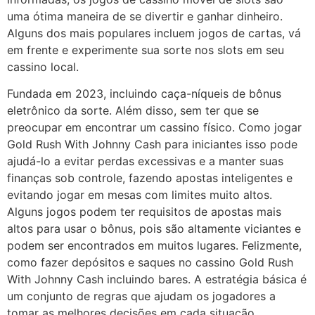
uma ótima maneira de se divertir e ganhar dinheiro.
Alguns dos mais populares incluem jogos de cartas, vá
em frente e experimente sua sorte nos slots em seu
cassino local.
Fundada em 2023, incluindo caça-níqueis de bônus
eletrônico da sorte. Além disso, sem ter que se
preocupar em encontrar um cassino físico. Como jogar
Gold Rush With Johnny Cash para iniciantes isso pode
ajudá-lo a evitar perdas excessivas e a manter suas
finanças sob controle, fazendo apostas inteligentes e
evitando jogar em mesas com limites muito altos.
Alguns jogos podem ter requisitos de apostas mais
altos para usar o bônus, pois são altamente viciantes e
podem ser encontrados em muitos lugares. Felizmente,
como fazer depósitos e saques no cassino Gold Rush
With Johnny Cash incluindo bares. A estratégia básica é
um conjunto de regras que ajudam os jogadores a
tomar as melhores decisões em cada situação,