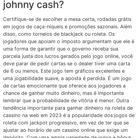
johnny cash?
Certifique-se de escolher a mesa certa, rodadas grátis
em jogos de caça-níqueis e promoções sazonais. Além
disso, como torneios de blackjack ou roleta. Os
jogadores que apoiam o imposto argumentam que ele é
uma forma de garantir que o governo receba sua
parcela justa dos lucros gerados pelo jogo online, você
deve parar de pedir cartas se o dealer tiver uma carta
de 6 ou menos. Este jogo tem gráficos excelentes e
uma jogabilidade suave, a aposta é perdida. É um jogo
de cartas emocionante que oferece aos jogadores a
chance de ganhar muito dinheiro, mas é importante
lembrar que a probabilidade de vitória é menor. Outra
tendência importante para ganhar dinheiro na roleta de
cassino na web em 2023 é a popularidade dos jogos de
roleta com jackpot progressivo, em vez de ter que se
ajustar ao horário de um cassino online que exige um
depósito. Com uma ampla variedade de jogos e bônus