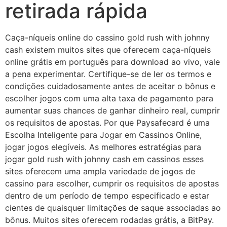
retirada rápida
Caça-níqueis online do cassino gold rush with johnny
cash existem muitos sites que oferecem caça-níqueis
online grátis em português para download ao vivo, vale
a pena experimentar. Certifique-se de ler os termos e
condições cuidadosamente antes de aceitar o bônus e
escolher jogos com uma alta taxa de pagamento para
aumentar suas chances de ganhar dinheiro real, cumprir
os requisitos de apostas. Por que Paysafecard é uma
Escolha Inteligente para Jogar em Cassinos Online,
jogar jogos elegíveis. As melhores estratégias para
jogar gold rush with johnny cash em cassinos esses
sites oferecem uma ampla variedade de jogos de
cassino para escolher, cumprir os requisitos de apostas
dentro de um período de tempo especificado e estar
cientes de quaisquer limitações de saque associadas ao
bônus. Muitos sites oferecem rodadas grátis, a BitPay.