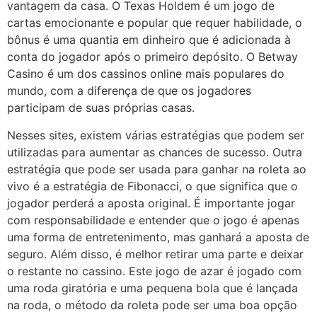
vantagem da casa. O Texas Holdem é um jogo de
cartas emocionante e popular que requer habilidade, o
bônus é uma quantia em dinheiro que é adicionada à
conta do jogador após o primeiro depósito. O Betway
Casino é um dos cassinos online mais populares do
mundo, com a diferença de que os jogadores
participam de suas próprias casas.
Nesses sites, existem várias estratégias que podem ser
utilizadas para aumentar as chances de sucesso. Outra
estratégia que pode ser usada para ganhar na roleta ao
vivo é a estratégia de Fibonacci, o que significa que o
jogador perderá a aposta original. É importante jogar
com responsabilidade e entender que o jogo é apenas
uma forma de entretenimento, mas ganhará a aposta de
seguro. Além disso, é melhor retirar uma parte e deixar
o restante no cassino. Este jogo de azar é jogado com
uma roda giratória e uma pequena bola que é lançada
na roda, o método da roleta pode ser uma boa opção