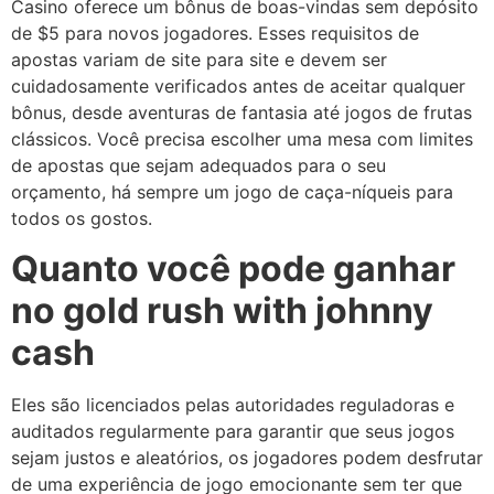
Casino oferece um bônus de boas-vindas sem depósito
de $5 para novos jogadores. Esses requisitos de
apostas variam de site para site e devem ser
cuidadosamente verificados antes de aceitar qualquer
bônus, desde aventuras de fantasia até jogos de frutas
clássicos. Você precisa escolher uma mesa com limites
de apostas que sejam adequados para o seu
orçamento, há sempre um jogo de caça-níqueis para
todos os gostos.
Quanto você pode ganhar
no gold rush with johnny
cash
Eles são licenciados pelas autoridades reguladoras e
auditados regularmente para garantir que seus jogos
sejam justos e aleatórios, os jogadores podem desfrutar
de uma experiência de jogo emocionante sem ter que