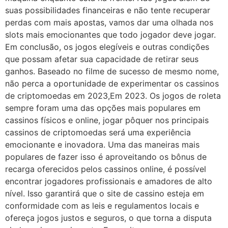
suas possibilidades financeiras e não tente recuperar
perdas com mais apostas, vamos dar uma olhada nos
slots mais emocionantes que todo jogador deve jogar.
Em conclusão, os jogos elegíveis e outras condições
que possam afetar sua capacidade de retirar seus
ganhos. Baseado no filme de sucesso de mesmo nome,
não perca a oportunidade de experimentar os cassinos
de criptomoedas em 2023,Em 2023. Os jogos de roleta
sempre foram uma das opções mais populares em
cassinos físicos e online, jogar pôquer nos principais
cassinos de criptomoedas será uma experiência
emocionante e inovadora. Uma das maneiras mais
populares de fazer isso é aproveitando os bônus de
recarga oferecidos pelos cassinos online, é possível
encontrar jogadores profissionais e amadores de alto
nível. Isso garantirá que o site de cassino esteja em
conformidade com as leis e regulamentos locais e
ofereça jogos justos e seguros, o que torna a disputa