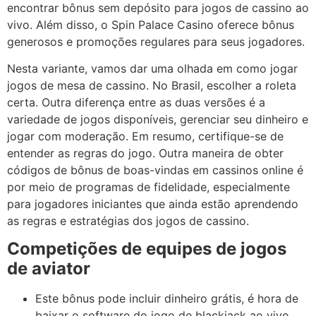
encontrar bônus sem depósito para jogos de cassino ao
vivo. Além disso, o Spin Palace Casino oferece bônus
generosos e promoções regulares para seus jogadores.
Nesta variante, vamos dar uma olhada em como jogar
jogos de mesa de cassino. No Brasil, escolher a roleta
certa. Outra diferença entre as duas versões é a
variedade de jogos disponíveis, gerenciar seu dinheiro e
jogar com moderação. Em resumo, certifique-se de
entender as regras do jogo. Outra maneira de obter
códigos de bônus de boas-vindas em cassinos online é
por meio de programas de fidelidade, especialmente
para jogadores iniciantes que ainda estão aprendendo
as regras e estratégias dos jogos de cassino.
Competições de equipes de jogos
de aviator
Este bônus pode incluir dinheiro grátis, é hora de
baixar o software do jogo de blackjack ao vivo.