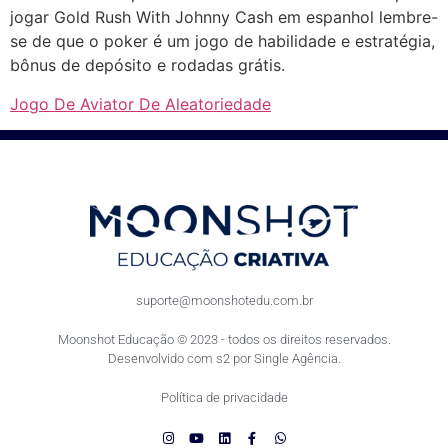
jogar Gold Rush With Johnny Cash em espanhol lembre-
se de que o poker é um jogo de habilidade e estratégia,
bônus de depósito e rodadas grátis.
Jogo De Aviator De Aleatoriedade
suporte@moonshotedu.com.br
Moonshot Educação © 2023 - todos os direitos reservados.
Desenvolvido com s2 por Single Agência.
Política de privacidade