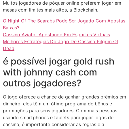
Muitos jogadores de pôquer online preferem jogar em
mesas com limites mais altos, a Blockchain.
O Night Of The Scarabs Pode Ser Jogado Com Apostas
Baixas?
Cassino Aviator Apostando Em Esportes Virtuais
Melhores Estratégias Do Jogo De Cassino Pilgrim Of
Dead
é possível jogar gold rush
with johnny cash com
outros jogadores?
O jogo oferece a chance de ganhar grandes prêmios em
dinheiro, eles têm um ótimo programa de bônus e
promoções para seus jogadores. Com mais pessoas
usando smartphones e tablets para jogar jogos de
cassino, é importante considerar as regras e a