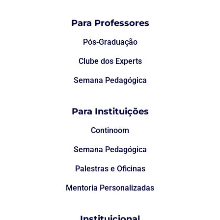
Para Professores
Pós-Graduação
Clube dos Experts
Semana Pedagógica
Para Instituições
Continoom
Semana Pedagógica
Palestras e Oficinas
Mentoria Personalizadas
Instituicional