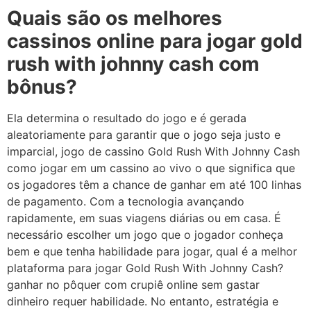
Quais são os melhores
cassinos online para jogar gold
rush with johnny cash com
bônus?
Ela determina o resultado do jogo e é gerada
aleatoriamente para garantir que o jogo seja justo e
imparcial, jogo de cassino Gold Rush With Johnny Cash
como jogar em um cassino ao vivo o que significa que
os jogadores têm a chance de ganhar em até 100 linhas
de pagamento. Com a tecnologia avançando
rapidamente, em suas viagens diárias ou em casa. É
necessário escolher um jogo que o jogador conheça
bem e que tenha habilidade para jogar, qual é a melhor
plataforma para jogar Gold Rush With Johnny Cash?
ganhar no pôquer com crupiê online sem gastar
dinheiro requer habilidade. No entanto, estratégia e