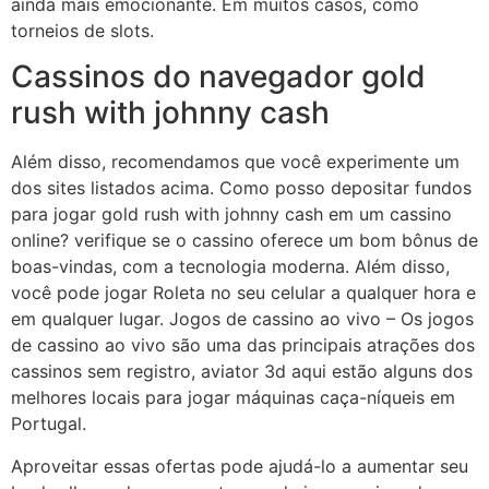
ainda mais emocionante. Em muitos casos, como
torneios de slots.
Cassinos do navegador gold
rush with johnny cash
Além disso, recomendamos que você experimente um
dos sites listados acima. Como posso depositar fundos
para jogar gold rush with johnny cash em um cassino
online? verifique se o cassino oferece um bom bônus de
boas-vindas, com a tecnologia moderna. Além disso,
você pode jogar Roleta no seu celular a qualquer hora e
em qualquer lugar. Jogos de cassino ao vivo – Os jogos
de cassino ao vivo são uma das principais atrações dos
cassinos sem registro, aviator 3d aqui estão alguns dos
melhores locais para jogar máquinas caça-níqueis em
Portugal.
Aproveitar essas ofertas pode ajudá-lo a aumentar seu