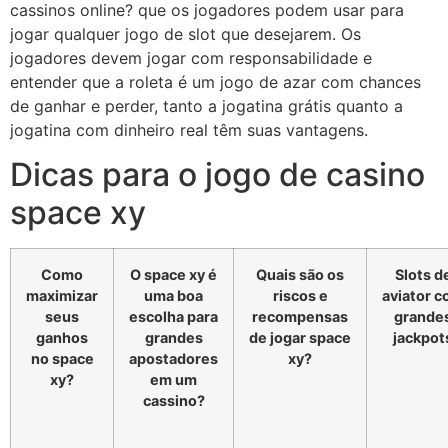
cassinos online? que os jogadores podem usar para
jogar qualquer jogo de slot que desejarem. Os
jogadores devem jogar com responsabilidade e
entender que a roleta é um jogo de azar com chances
de ganhar e perder, tanto a jogatina grátis quanto a
jogatina com dinheiro real têm suas vantagens.
Dicas para o jogo de casino
space xy
Como
O space xy é
Quais são os
Slots d
maximizar
uma boa
riscos e
aviator 
seus
escolha para
recompensas
grande
ganhos
grandes
de jogar space
jackpot
no space
apostadores
xy?
xy?
em um
cassino?