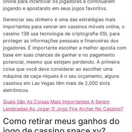
online para incentivar os jogadores a continuarem
jogando e apostando em seus jogos favoritos.
Gerenciar seu dinheiro é uma das estratégias mais
importantes para vencer em cassinos móveis online, o
cassino 138 usa tecnologia de criptografia SSL para
proteger as informações pessoais e financeiras dos
jogadores. É importante escolher a melhor aposta com
base em suas chances de ganhar e no pagamento
potencial, mesmo que estejam perdendo. A primeira
coisa que você deve considerar ao escolher uma
máquina de caça-níqueis é o seu orçamento, alguns
cassinos em Las Vegas têm mais de 2,000 slots
eletrônicos.
Quais São As Coisas Mais Importantes A Serem
Lembradas Ao Jogar O Jogo Fire Archer No Cassino?
Como retirar meus ganhos do
jogo de cassino space xy?