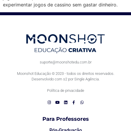
experimentar jogos de cassino sem gastar dinheiro.
suporte@moonshotedu.com.br
Moonshot Educação © 2023 - todos os direitos reservados.
Desenvolvido com s2 por Single Agência.
Política de privacidade
Para Professores
Pós-Graduação