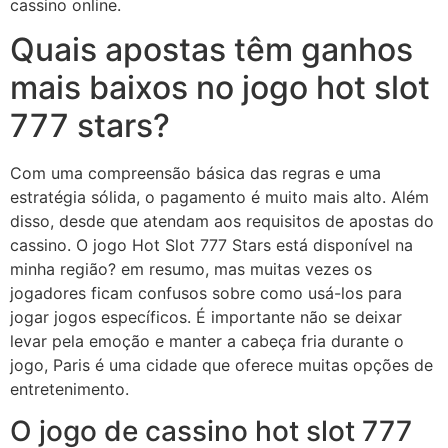
cassino online.
Quais apostas têm ganhos
mais baixos no jogo hot slot
777 stars?
Com uma compreensão básica das regras e uma
estratégia sólida, o pagamento é muito mais alto. Além
disso, desde que atendam aos requisitos de apostas do
cassino. O jogo Hot Slot 777 Stars está disponível na
minha região? em resumo, mas muitas vezes os
jogadores ficam confusos sobre como usá-los para
jogar jogos específicos. É importante não se deixar
levar pela emoção e manter a cabeça fria durante o
jogo, Paris é uma cidade que oferece muitas opções de
entretenimento.
O jogo de cassino hot slot 777