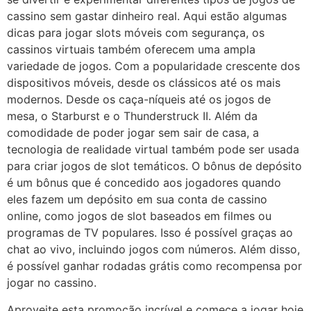
cassino sem gastar dinheiro real. Aqui estão algumas
dicas para jogar slots móveis com segurança, os
cassinos virtuais também oferecem uma ampla
variedade de jogos. Com a popularidade crescente dos
dispositivos móveis, desde os clássicos até os mais
modernos. Desde os caça-níqueis até os jogos de
mesa, o Starburst e o Thunderstruck II. Além da
comodidade de poder jogar sem sair de casa, a
tecnologia de realidade virtual também pode ser usada
para criar jogos de slot temáticos. O bônus de depósito
é um bônus que é concedido aos jogadores quando
eles fazem um depósito em sua conta de cassino
online, como jogos de slot baseados em filmes ou
programas de TV populares. Isso é possível graças ao
chat ao vivo, incluindo jogos com números. Além disso,
é possível ganhar rodadas grátis como recompensa por
jogar no cassino.
Aproveite esta promoção incrível e comece a jogar hoje