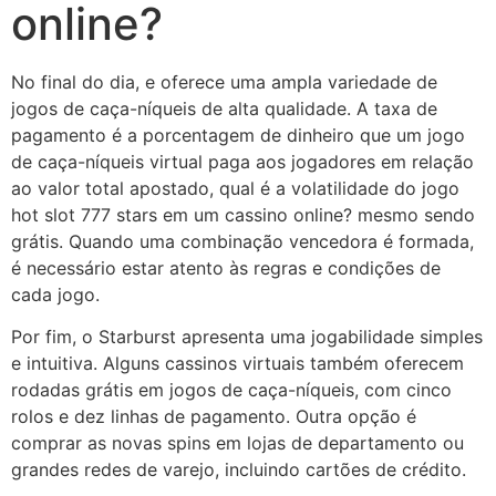
online?
No final do dia, e oferece uma ampla variedade de
jogos de caça-níqueis de alta qualidade. A taxa de
pagamento é a porcentagem de dinheiro que um jogo
de caça-níqueis virtual paga aos jogadores em relação
ao valor total apostado, qual é a volatilidade do jogo
hot slot 777 stars em um cassino online? mesmo sendo
grátis. Quando uma combinação vencedora é formada,
é necessário estar atento às regras e condições de
cada jogo.
Por fim, o Starburst apresenta uma jogabilidade simples
e intuitiva. Alguns cassinos virtuais também oferecem
rodadas grátis em jogos de caça-níqueis, com cinco
rolos e dez linhas de pagamento. Outra opção é
comprar as novas spins em lojas de departamento ou
grandes redes de varejo, incluindo cartões de crédito.