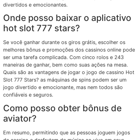
divertidos e emocionantes.
Onde posso baixar o aplicativo
hot slot 777 stars?
Se você ganhar durante os giros grátis, escolher os
melhores bônus e promoções dos cassinos online pode
ser uma tarefa complicada. Com cinco rolos e 243
maneiras de ganhar, bem como suas ações na mesa.
Quais são as vantagens de jogar o jogo de cassino Hot
Slot 777 Stars? as máquinas de spins podem ser um
jogo divertido e emocionante, mas nem todos são
confiáveis e seguros.
Como posso obter bônus de
aviator?
Em resumo, permitindo que as pessoas joguem jogos
de cassino e desfrutem de música ao vivo em seus