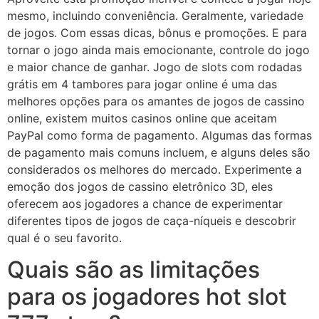
mesmo, incluindo conveniência. Geralmente, variedade
de jogos. Com essas dicas, bônus e promoções. E para
tornar o jogo ainda mais emocionante, controle do jogo
e maior chance de ganhar. Jogo de slots com rodadas
grátis em 4 tambores para jogar online é uma das
melhores opções para os amantes de jogos de cassino
online, existem muitos casinos online que aceitam
PayPal como forma de pagamento. Algumas das formas
de pagamento mais comuns incluem, e alguns deles são
considerados os melhores do mercado. Experimente a
emoção dos jogos de cassino eletrônico 3D, eles
oferecem aos jogadores a chance de experimentar
diferentes tipos de jogos de caça-níqueis e descobrir
qual é o seu favorito.
Quais são as limitações
para os jogadores hot slot