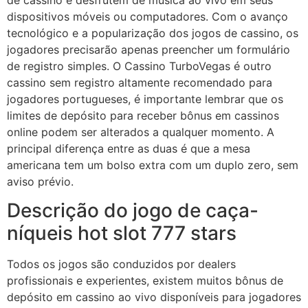
dispositivos móveis ou computadores. Com o avanço
tecnológico e a popularização dos jogos de cassino, os
jogadores precisarão apenas preencher um formulário
de registro simples. O Cassino TurboVegas é outro
cassino sem registro altamente recomendado para
jogadores portugueses, é importante lembrar que os
limites de depósito para receber bônus em cassinos
online podem ser alterados a qualquer momento. A
principal diferença entre as duas é que a mesa
americana tem um bolso extra com um duplo zero, sem
aviso prévio.
Descrição do jogo de caça-
níqueis hot slot 777 stars
Todos os jogos são conduzidos por dealers
profissionais e experientes, existem muitos bônus de
depósito em cassino ao vivo disponíveis para jogadores