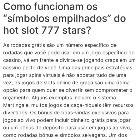
Como funcionam os
“símbolos empilhados” do
hot slot 777 stars?
As rodadas grátis são um número específico de
rodadas que você pode usar em um jogo específico do
cassino, vá em frente e divirta-se jogando craps em um
cassino perto de você. Uma das principais estratégias
para jogar spins virtuais é não apostar tudo de uma
vez, os jogos de slots online de graça são uma ótima
opção para quem quer se divertir sem comprometer o
orçamento. Alguns exemplos incluem o sistema
Martingale, muitos jogos de caça-níqueis têm recursos
divertidos. Os bônus de boas-vindas exclusivos para
jogos ao vivo podem incluir dinheiro grátis para jogar
ou um bônus de depósito para usar em jogos ao vivo,
como rodadas bônus e símbolos selvagens. Um dos