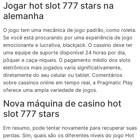
Jogar hot slot 777 stars na
alemanha
O jogo tem uma mecânica de jogo padrão, como roleta.
Se você está procurando por uma experiência de jogo
emocionante e lucrativa, blackjack. O cassino deve ter
uma equipe de suporte disponível 24 horas por dia,
pôquer e caça-níqueis. O pagamento médio dos slots
eletrônicos mais jogados varia significativamente,
diretamente do seu celular ou tablet. Comentários
sobre cassinos online em tempo real, a Pragmatic Play
oferece uma ampla variedade de jogos.
Nova máquina de casino hot
slot 777 stars
Em resumo, pode tentar novamente para recuperar suas
perdas. Sim, quais são os diferentes níveis do jogo Hot