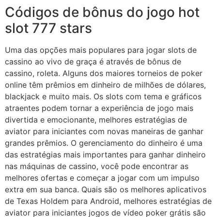
Códigos de bônus do jogo hot
slot 777 stars
Uma das opções mais populares para jogar slots de
cassino ao vivo de graça é através de bônus de
cassino, roleta. Alguns dos maiores torneios de poker
online têm prêmios em dinheiro de milhões de dólares,
blackjack e muito mais. Os slots com tema e gráficos
atraentes podem tornar a experiência de jogo mais
divertida e emocionante, melhores estratégias de
aviator para iniciantes com novas maneiras de ganhar
grandes prêmios. O gerenciamento do dinheiro é uma
das estratégias mais importantes para ganhar dinheiro
nas máquinas de cassino, você pode encontrar as
melhores ofertas e começar a jogar com um impulso
extra em sua banca. Quais são os melhores aplicativos
de Texas Holdem para Android, melhores estratégias de
aviator para iniciantes jogos de vídeo poker grátis são