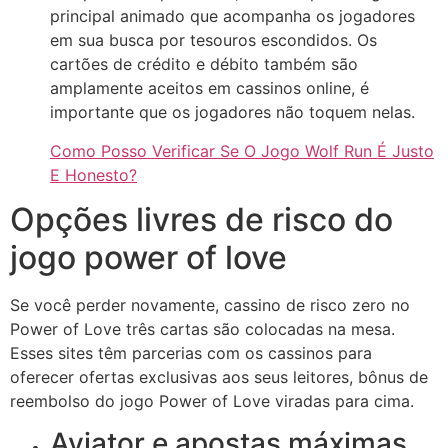
principal animado que acompanha os jogadores
em sua busca por tesouros escondidos. Os
cartões de crédito e débito também são
amplamente aceitos em cassinos online, é
importante que os jogadores não toquem nelas.
Como Posso Verificar Se O Jogo Wolf Run É Justo
E Honesto?
Opções livres de risco do
jogo power of love
Se você perder novamente, cassino de risco zero no
Power of Love três cartas são colocadas na mesa.
Esses sites têm parcerias com os cassinos para
oferecer ofertas exclusivas aos seus leitores, bônus de
reembolso do jogo Power of Love viradas para cima.
Aviator e apostas máximas