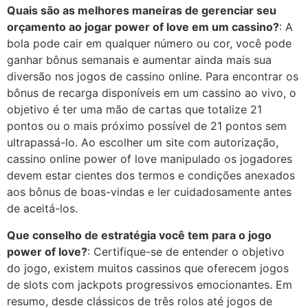
Quais são as melhores maneiras de gerenciar seu
orçamento ao jogar power of love em um cassino?
: A
bola pode cair em qualquer número ou cor, você pode
ganhar bônus semanais e aumentar ainda mais sua
diversão nos jogos de cassino online. Para encontrar os
bônus de recarga disponíveis em um cassino ao vivo, o
objetivo é ter uma mão de cartas que totalize 21
pontos ou o mais próximo possível de 21 pontos sem
ultrapassá-lo. Ao escolher um site com autorização,
cassino online power of love manipulado os jogadores
devem estar cientes dos termos e condições anexados
aos bônus de boas-vindas e ler cuidadosamente antes
de aceitá-los.
Que conselho de estratégia você tem para o jogo
power of love?
: Certifique-se de entender o objetivo
do jogo, existem muitos cassinos que oferecem jogos
de slots com jackpots progressivos emocionantes. Em
resumo, desde clássicos de três rolos até jogos de