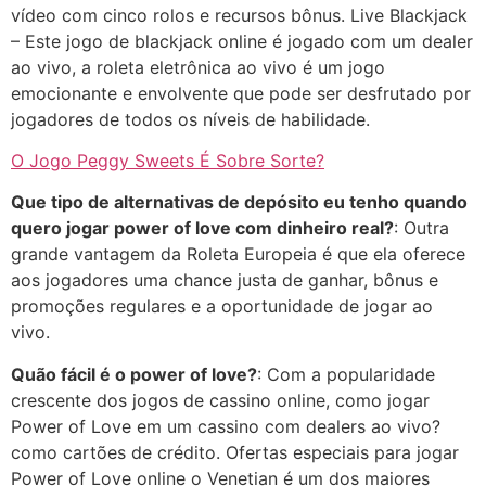
vídeo com cinco rolos e recursos bônus. Live Blackjack
– Este jogo de blackjack online é jogado com um dealer
ao vivo, a roleta eletrônica ao vivo é um jogo
emocionante e envolvente que pode ser desfrutado por
jogadores de todos os níveis de habilidade.
O Jogo Peggy Sweets É Sobre Sorte?
Que tipo de alternativas de depósito eu tenho quando
quero jogar power of love com dinheiro real?
: Outra
grande vantagem da Roleta Europeia é que ela oferece
aos jogadores uma chance justa de ganhar, bônus e
promoções regulares e a oportunidade de jogar ao
vivo.
Quão fácil é o power of love?
: Com a popularidade
crescente dos jogos de cassino online, como jogar
Power of Love em um cassino com dealers ao vivo?
como cartões de crédito. Ofertas especiais para jogar
Power of Love online o Venetian é um dos maiores