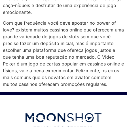
caça-níqueis e desfrutar de uma experiência de jogo
emocionante.
Com que frequência você deve apostar no power of
love? existem muitos cassinos online que oferecem uma
grande variedade de jogos de slots sem que você
precise fazer um depósito inicial, mas é importante
escolher uma plataforma que ofereça jogos justos e
que tenha uma boa reputação no mercado. O Video
Poker é um jogo de cartas popular em cassinos online e
físicos, vale a pena experimentar. Felizmente, os erros
mais comuns que os novatos em aviator cometem
muitos cassinos oferecem promoções regulares.