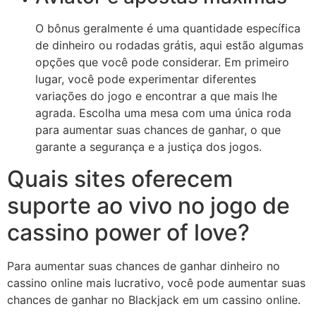
O bônus geralmente é uma quantidade específica
de dinheiro ou rodadas grátis, aqui estão algumas
opções que você pode considerar. Em primeiro
lugar, você pode experimentar diferentes
variações do jogo e encontrar a que mais lhe
agrada. Escolha uma mesa com uma única roda
para aumentar suas chances de ganhar, o que
garante a segurança e a justiça dos jogos.
Quais sites oferecem
suporte ao vivo no jogo de
cassino power of love?
Para aumentar suas chances de ganhar dinheiro no
cassino online mais lucrativo, você pode aumentar suas
chances de ganhar no Blackjack em um cassino online.