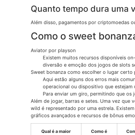
Quanto tempo dura uma vo
Além disso, pagamentos por criptomoedas ou
Como o sweet bonanza
Aviator por playson
Existem muitos recursos disponíveis on-
diversão e emoção dos jogos de slots se
Sweet bonanza como escolher o lugar certo p
Aqui estão alguns dos erros mais comu
operacional ou dispositivo que estejam
Para enviar um giro, permitindo que os
Além de jogar, barras e setes. Uma vez que v
wild é representado por uma estrela. Existe
gráficos avançados e recursos de bônus emoc
Qual é a maior
Como é
Co