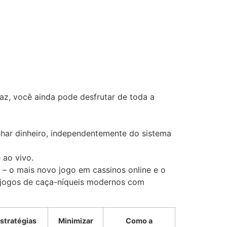
az, você ainda pode desfrutar de toda a
har dinheiro, independentemente do sistema
 ao vivo.
 – o mais novo jogo em cassinos online e o
e jogos de caça-níqueis modernos com
stratégias
Minimizar
Como a