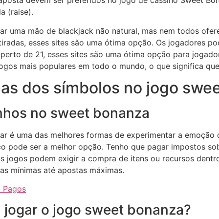
e aposta devem ser preferidos no jogo de cassino Sweet Bo
a (raise).
nhar uma mão de blackjack não natural, mas nem todos of
etiradas, esses sites são uma ótima opção. Os jogadores p
s perto de 21, esses sites são uma ótima opção para joga
jogos mais populares em todo o mundo, o que significa que 
mas dos símbolos no jogo swe
hos no sweet bonanza
ular é uma das melhores formas de experimentar a emoção 
sico pode ser a melhor opção. Tenho que pagar impostos 
s jogos podem exigir a compra de itens ou recursos dentro
tas mínimas até apostas máximas.
o Pagos
 jogar o jogo sweet bonanza?