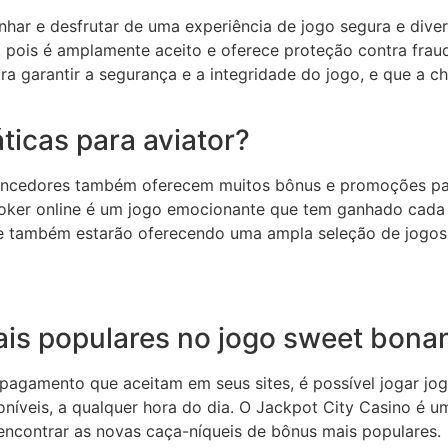
nhar e desfrutar de uma experiência de jogo segura e dive
 pois é amplamente aceito e oferece proteção contra fraude
para garantir a segurança e a integridade do jogo, e que a 
ticas para aviator?
vencedores também oferecem muitos bônus e promoções par
poker online é um jogo emocionante que tem ganhado cada 
line também estarão oferecendo uma ampla seleção de jogo
is populares no jogo sweet bona
 pagamento que aceitam em seus sites, é possível jogar jo
íveis, a qualquer hora do dia. O Jackpot City Casino é um
ncontrar as novas caça-níqueis de bônus mais populares.