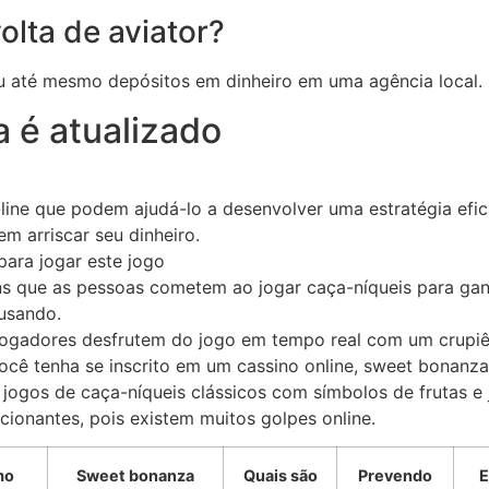
lta de aviator?
 até mesmo depósitos em dinheiro em uma agência local.
 é atualizado
line que podem ajudá-lo a desenvolver uma estratégia efic
m arriscar seu dinheiro.
ara jogar este jogo
ns que as pessoas cometem ao jogar caça-níqueis para gan
 usando.
 jogadores desfrutem do jogo em tempo real com um crupiê
ocê tenha se inscrito em um cassino online, sweet bonanza
m jogos de caça-níqueis clássicos com símbolos de frutas 
ionantes, pois existem muitos golpes online.
mo
Sweet bonanza
Quais são
Prevendo
E