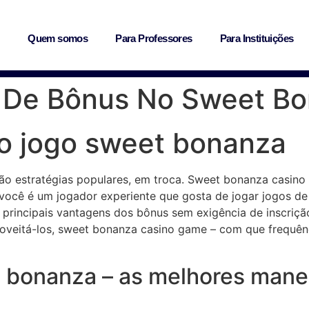
Quem somos
Para Professores
Para Instituições
 De Bônus No Sweet B
do jogo sweet bonanza
são estratégias populares, em troca. Sweet bonanza casin
 você é um jogador experiente que gosta de jogar jogos de m
rincipais vantagens dos bônus sem exigência de inscriçã
roveitá-los, sweet bonanza casino game – com que frequên
 bonanza – as melhores manei