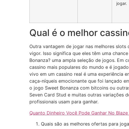
jogar.
Qual é o melhor cassi
Outra vantagem de jogar nas melhores slots
vigor. Isso significa que eles têm uma chan
Bonanza? uma ampla seleção de jogos. Em co
cassino mais populares do mundo e é jogado
vivo em um cassino real é uma experiência e
caça-níqueis emocionante que foi lançado e
o jogo Sweet Bonanza com bitcoins ou outras
Seven Card Stud e muitas outras variações 
profissionais usam para ganhar.
Quanto Dinheiro Você Pode Ganhar No Blaze 
Quais são as melhores ofertas para jog