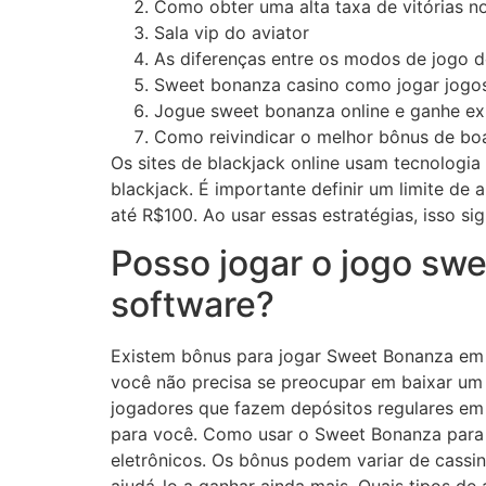
Como obter uma alta taxa de vitórias n
Sala vip do aviator
As diferenças entre os modos de jogo 
Sweet bonanza casino como jogar jogos
Jogue sweet bonanza online e ganhe ex
Como reivindicar o melhor bônus de bo
Os sites de blackjack online usam tecnologia
blackjack. É importante definir um limite de
até R$100. Ao usar essas estratégias, isso si
Posso jogar o jogo sw
software?
Existem bônus para jogar Sweet Bonanza em um 
você não precisa se preocupar em baixar um 
jogadores que fazem depósitos regulares em 
para você. Como usar o Sweet Bonanza para g
eletrônicos. Os bônus podem variar de cass