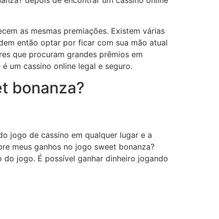
nanza? depois de encontrar um cassino online
erecem as mesmas premiações. Existem várias
odem então optar por ficar com sua mão atual
dores que procuram grandes prêmios em
é um cassino online legal e seguro.
et bonanza?
do jogo de cassino em qualquer lugar e a
sobre meus ganhos no jogo sweet bonanza?
 do jogo. É possível ganhar dinheiro jogando