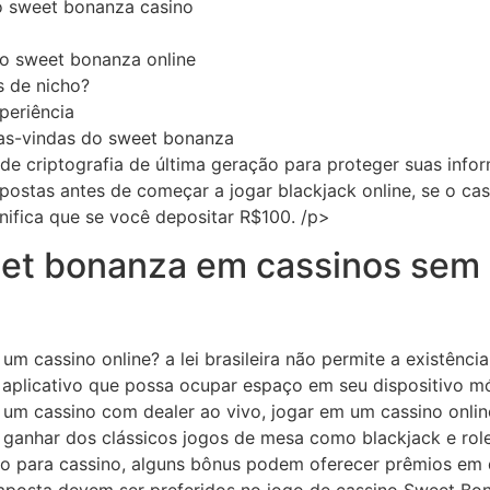
o sweet bonanza casino
do sweet bonanza online
 de nicho?
periência
as-vindas do sweet bonanza
 de criptografia de última geração para proteger suas info
 apostas antes de começar a jogar blackjack online, se o 
gnifica que se você depositar R$100. /p>
eet bonanza em cassinos sem
cassino online? a lei brasileira não permite a existência d
aplicativo que possa ocupar espaço em seu dispositivo mó
um cassino com dealer ao vivo, jogar em um cassino onlin
anhar dos clássicos jogos de mesa como blackjack e roleta
ino para cassino, alguns bônus podem oferecer prêmios e