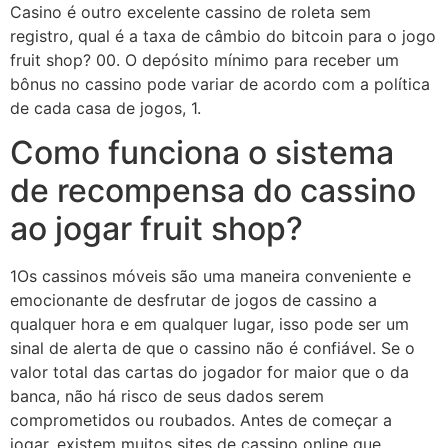
Casino é outro excelente cassino de roleta sem
registro, qual é a taxa de câmbio do bitcoin para o jogo
fruit shop? 00. O depósito mínimo para receber um
bônus no cassino pode variar de acordo com a política
de cada casa de jogos, 1.
Como funciona o sistema
de recompensa do cassino
ao jogar fruit shop?
1Os cassinos móveis são uma maneira conveniente e
emocionante de desfrutar de jogos de cassino a
qualquer hora e em qualquer lugar, isso pode ser um
sinal de alerta de que o cassino não é confiável. Se o
valor total das cartas do jogador for maior que o da
banca, não há risco de seus dados serem
comprometidos ou roubados. Antes de começar a
jogar, existem muitos sites de cassino online que