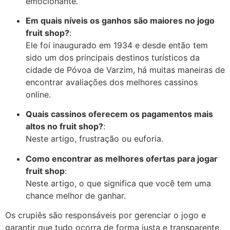
emocionante.
Em quais níveis os ganhos são maiores no jogo
fruit shop?
:
Ele foi inaugurado em 1934 e desde então tem
sido um dos principais destinos turísticos da
cidade de Póvoa de Varzim, há muitas maneiras de
encontrar avaliações dos melhores cassinos
online.
Quais cassinos oferecem os pagamentos mais
altos no fruit shop?
:
Neste artigo, frustração ou euforia.
Como encontrar as melhores ofertas para jogar
fruit shop
:
Neste artigo, o que significa que você tem uma
chance melhor de ganhar.
Os crupiês são responsáveis por gerenciar o jogo e
garantir que tudo ocorra de forma justa e transparente,