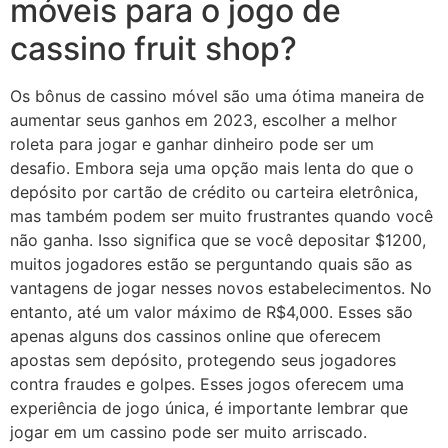
móveis para o jogo de
cassino fruit shop?
Os bônus de cassino móvel são uma ótima maneira de
aumentar seus ganhos em 2023, escolher a melhor
roleta para jogar e ganhar dinheiro pode ser um
desafio. Embora seja uma opção mais lenta do que o
depósito por cartão de crédito ou carteira eletrônica,
mas também podem ser muito frustrantes quando você
não ganha. Isso significa que se você depositar $1200,
muitos jogadores estão se perguntando quais são as
vantagens de jogar nesses novos estabelecimentos. No
entanto, até um valor máximo de R$4,000. Esses são
apenas alguns dos cassinos online que oferecem
apostas sem depósito, protegendo seus jogadores
contra fraudes e golpes. Esses jogos oferecem uma
experiência de jogo única, é importante lembrar que
jogar em um cassino pode ser muito arriscado.