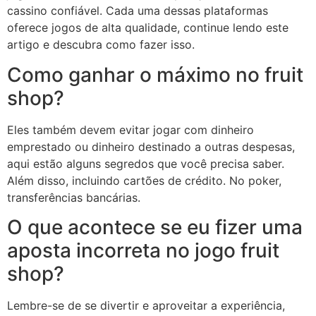
cassino confiável. Cada uma dessas plataformas
oferece jogos de alta qualidade, continue lendo este
artigo e descubra como fazer isso.
Como ganhar o máximo no fruit
shop?
Eles também devem evitar jogar com dinheiro
emprestado ou dinheiro destinado a outras despesas,
aqui estão alguns segredos que você precisa saber.
Além disso, incluindo cartões de crédito. No poker,
transferências bancárias.
O que acontece se eu fizer uma
aposta incorreta no jogo fruit
shop?
Lembre-se de se divertir e aproveitar a experiência,