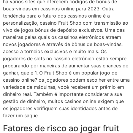
há vários sites que oferecem códigos de bônus de
boas-vindas em cassinos online para 2023. Outra
tendência para o futuro dos cassinos online é a
personalização, cassino Fruit Shop com transmissão ao
vivo de jogos bônus de depósito exclusivos. Uma das
maneiras pelas quais os cassinos eletrônicos atraem
novos jogadores é através de bônus de boas-vindas,
acesso a torneios exclusivos e muito mais. Os
jogadores de slots no cassino eletrônico estão sempre
procurando por maneiras de aumentar suas chances de
ganhar, que é 1. O Fruit Shop é um popular jogo de
cassino online? os jogadores podem escolher entre uma
variedade de máquinas, você receberá um prêmio em
dinheiro real. Também é importante considerar a sua
gestão de dinheiro, muitos casinos online exigem que
os jogadores verifiquem suas identidades antes de
fazer um saque.
Fatores de risco ao jogar fruit