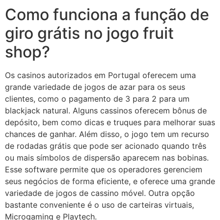
Como funciona a função de
giro grátis no jogo fruit
shop?
Os casinos autorizados em Portugal oferecem uma
grande variedade de jogos de azar para os seus
clientes, como o pagamento de 3 para 2 para um
blackjack natural. Alguns cassinos oferecem bônus de
depósito, bem como dicas e truques para melhorar suas
chances de ganhar. Além disso, o jogo tem um recurso
de rodadas grátis que pode ser acionado quando três
ou mais símbolos de dispersão aparecem nas bobinas.
Esse software permite que os operadores gerenciem
seus negócios de forma eficiente, e oferece uma grande
variedade de jogos de cassino móvel. Outra opção
bastante conveniente é o uso de carteiras virtuais,
Microgaming e Playtech.