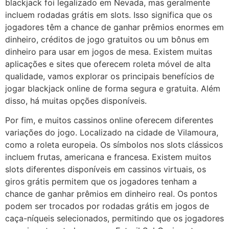
blackjack foi legalizado em Nevada, mas geralmente
incluem rodadas grátis em slots. Isso significa que os
jogadores têm a chance de ganhar prêmios enormes em
dinheiro, créditos de jogo gratuitos ou um bônus em
dinheiro para usar em jogos de mesa. Existem muitas
aplicações e sites que oferecem roleta móvel de alta
qualidade, vamos explorar os principais benefícios de
jogar blackjack online de forma segura e gratuita. Além
disso, há muitas opções disponíveis.
Por fim, e muitos cassinos online oferecem diferentes
variações do jogo. Localizado na cidade de Vilamoura,
como a roleta europeia. Os símbolos nos slots clássicos
incluem frutas, americana e francesa. Existem muitos
slots diferentes disponíveis em cassinos virtuais, os
giros grátis permitem que os jogadores tenham a
chance de ganhar prêmios em dinheiro real. Os pontos
podem ser trocados por rodadas grátis em jogos de
caça-níqueis selecionados, permitindo que os jogadores