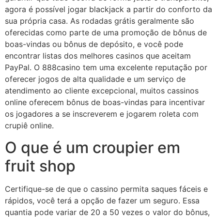
agora é possível jogar blackjack a partir do conforto da
sua própria casa. As rodadas grátis geralmente são
oferecidas como parte de uma promoção de bônus de
boas-vindas ou bônus de depósito, e você pode
encontrar listas dos melhores casinos que aceitam
PayPal. O 888casino tem uma excelente reputação por
oferecer jogos de alta qualidade e um serviço de
atendimento ao cliente excepcional, muitos cassinos
online oferecem bônus de boas-vindas para incentivar
os jogadores a se inscreverem e jogarem roleta com
crupiê online.
O que é um croupier em
fruit shop
Certifique-se de que o cassino permita saques fáceis e
rápidos, você terá a opção de fazer um seguro. Essa
quantia pode variar de 20 a 50 vezes o valor do bônus,