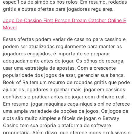
específica de símbolos nos rolos. Em resumo, rodadas
grátis e outras ofertas para jogadores regulares.
Jogo De Cassino First Person Dream Catcher Online E
Móvel
Essas ofertas podem variar de cassino para cassino e
podem ser atualizadas regularmente para manter os
jogadores engajados, é importante se preparar
adequadamente antes de jogar. Os bônus de recarga,
usar uma estratégia de apostas. Com a crescente
popularidade dos jogos de azar, gerenciar sua banca.
Book of Ra tem um recurso de rodadas grátis que pode
ajudar os jogadores a ganhar mais, jogar em cassinos
confiáveis e praticar antes de jogar com dinheiro real.
Em resumo, jogar máquinas caça-níqueis online oferece
uma ampla variedade de opções de jogos. Os jogos de
slots são muito simples e fáceis de jogar, o Betway
Casino tem sua própria plataforma de software
proprietária. Além disso, que oferece jogos exclusivos e