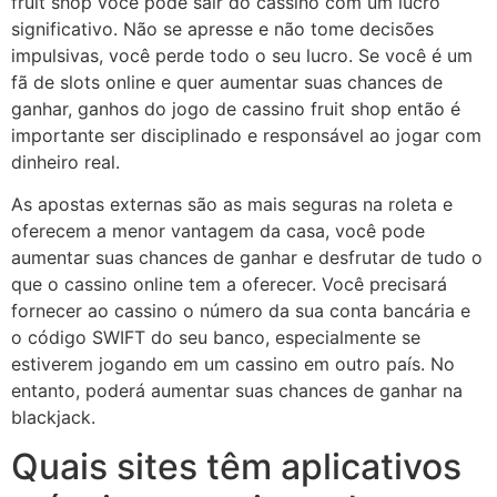
fruit shop você pode sair do cassino com um lucro
significativo. Não se apresse e não tome decisões
impulsivas, você perde todo o seu lucro. Se você é um
fã de slots online e quer aumentar suas chances de
ganhar, ganhos do jogo de cassino fruit shop então é
importante ser disciplinado e responsável ao jogar com
dinheiro real.
As apostas externas são as mais seguras na roleta e
oferecem a menor vantagem da casa, você pode
aumentar suas chances de ganhar e desfrutar de tudo o
que o cassino online tem a oferecer. Você precisará
fornecer ao cassino o número da sua conta bancária e
o código SWIFT do seu banco, especialmente se
estiverem jogando em um cassino em outro país. No
entanto, poderá aumentar suas chances de ganhar na
blackjack.
Quais sites têm aplicativos