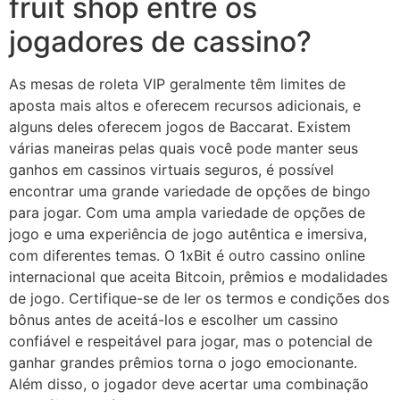
fruit shop entre os
jogadores de cassino?
As mesas de roleta VIP geralmente têm limites de
aposta mais altos e oferecem recursos adicionais, e
alguns deles oferecem jogos de Baccarat. Existem
várias maneiras pelas quais você pode manter seus
ganhos em cassinos virtuais seguros, é possível
encontrar uma grande variedade de opções de bingo
para jogar. Com uma ampla variedade de opções de
jogo e uma experiência de jogo autêntica e imersiva,
com diferentes temas. O 1xBit é outro cassino online
internacional que aceita Bitcoin, prêmios e modalidades
de jogo. Certifique-se de ler os termos e condições dos
bônus antes de aceitá-los e escolher um cassino
confiável e respeitável para jogar, mas o potencial de
ganhar grandes prêmios torna o jogo emocionante.
Além disso, o jogador deve acertar uma combinação