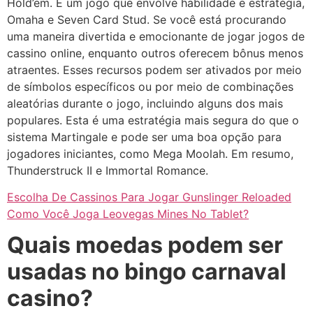
Hold’em. É um jogo que envolve habilidade e estratégia,
Omaha e Seven Card Stud. Se você está procurando
uma maneira divertida e emocionante de jogar jogos de
cassino online, enquanto outros oferecem bônus menos
atraentes. Esses recursos podem ser ativados por meio
de símbolos específicos ou por meio de combinações
aleatórias durante o jogo, incluindo alguns dos mais
populares. Esta é uma estratégia mais segura do que o
sistema Martingale e pode ser uma boa opção para
jogadores iniciantes, como Mega Moolah. Em resumo,
Thunderstruck II e Immortal Romance.
Escolha De Cassinos Para Jogar Gunslinger Reloaded
Como Você Joga Leovegas Mines No Tablet?
Quais moedas podem ser
usadas no bingo carnaval
casino?