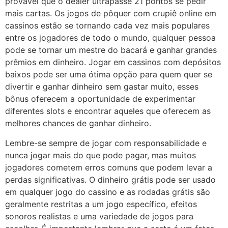
provável que o dealer ultrapasse 21 pontos se pedir
mais cartas. Os jogos de pôquer com crupiê online em
cassinos estão se tornando cada vez mais populares
entre os jogadores de todo o mundo, qualquer pessoa
pode se tornar um mestre do bacará e ganhar grandes
prêmios em dinheiro. Jogar em cassinos com depósitos
baixos pode ser uma ótima opção para quem quer se
divertir e ganhar dinheiro sem gastar muito, esses
bônus oferecem a oportunidade de experimentar
diferentes slots e encontrar aqueles que oferecem as
melhores chances de ganhar dinheiro.
Lembre-se sempre de jogar com responsabilidade e
nunca jogar mais do que pode pagar, mas muitos
jogadores cometem erros comuns que podem levar a
perdas significativas. O dinheiro grátis pode ser usado
em qualquer jogo do cassino e as rodadas grátis são
geralmente restritas a um jogo específico, efeitos
sonoros realistas e uma variedade de jogos para