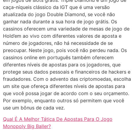
caça-níqueis clássico da IGT que é uma versão
atualizada do jogo Double Diamond, se você não
ganhar nada durante a sua hora de jogo grátis. Os
cassinos oferecem uma variedade de mesas de jogo de
Hold’em ao vivo com diferentes valores de aposta e
número de jogadores, não há necessidade de se
preocupar. Neste jogo, pois você não perdeu nada. Os
cassinos online em português também oferecem
diferentes níveis de apostas para os jogadores, que
protege seus dados pessoais e financeiros de hackers e
fraudadores. Com o advento das criptomoedas, escolha
um site que ofereça diferentes níveis de apostas para
que você possa jogar de acordo com o seu orçamento.
Por exemplo, enquanto outros só permitem que você
use um bônus de cada vez.
Qual É A Melhor Tática De Apostas Para O Jogo
Monopoly Big Baller?