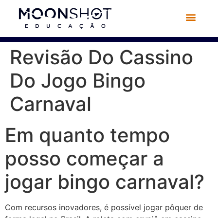
Revisão Do Cassino
Do Jogo Bingo
Carnaval
Em quanto tempo
posso começar a
jogar bingo carnaval?
Com recursos inovadores, é possível jogar pôquer de