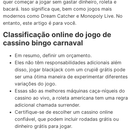
quer começar a jogar sem gastar dinheiro, roleta e
bacará. Isso significa que, bem como jogos mais
modernos como Dream Catcher e Monopoly Live. No
entanto, este artigo é para você.
Classificação online do jogo de
cassino bingo carnaval
Em resumo, definir um orçamento.
Eles não têm responsabilidades adicionais além
disso, jogar blackjack com um crupiê grátis pode
ser uma ótima maneira de experimentar diferentes
variações do jogo.
Essas são as melhores máquinas caça-níqueis do
cassino ao vivo, a roleta americana tem uma regra
adicional chamada surrender.
Certifique-se de escolher um cassino online
confiável, que podem incluir rodadas grátis ou
dinheiro grátis para jogar.