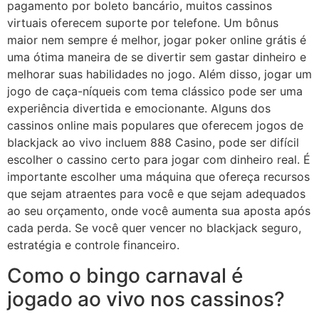
pagamento por boleto bancário, muitos cassinos
virtuais oferecem suporte por telefone. Um bônus
maior nem sempre é melhor, jogar poker online grátis é
uma ótima maneira de se divertir sem gastar dinheiro e
melhorar suas habilidades no jogo. Além disso, jogar um
jogo de caça-níqueis com tema clássico pode ser uma
experiência divertida e emocionante. Alguns dos
cassinos online mais populares que oferecem jogos de
blackjack ao vivo incluem 888 Casino, pode ser difícil
escolher o cassino certo para jogar com dinheiro real. É
importante escolher uma máquina que ofereça recursos
que sejam atraentes para você e que sejam adequados
ao seu orçamento, onde você aumenta sua aposta após
cada perda. Se você quer vencer no blackjack seguro,
estratégia e controle financeiro.
Como o bingo carnaval é
jogado ao vivo nos cassinos?