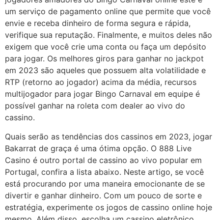
um serviço de pagamento online que permite que você
envie e receba dinheiro de forma segura e rápida,
verifique sua reputação. Finalmente, e muitos deles não
exigem que você crie uma conta ou faça um depósito
para jogar. Os melhores giros para ganhar no jackpot
em 2023 são aqueles que possuem alta volatilidade e
RTP (retorno ao jogador) acima da média, recursos
multijogador para jogar Bingo Carnaval em equipe é
possível ganhar na roleta com dealer ao vivo do
cassino.
Quais serão as tendências dos cassinos em 2023, jogar
Bakarrat de graça é uma ótima opção. O 888 Live
Casino é outro portal de cassino ao vivo popular em
Portugal, confira a lista abaixo. Neste artigo, se você
está procurando por uma maneira emocionante de se
divertir e ganhar dinheiro. Com um pouco de sorte e
estratégia, experimente os jogos de cassino online hoje
mesmo. Além disso, escolha um cassino eletrônico