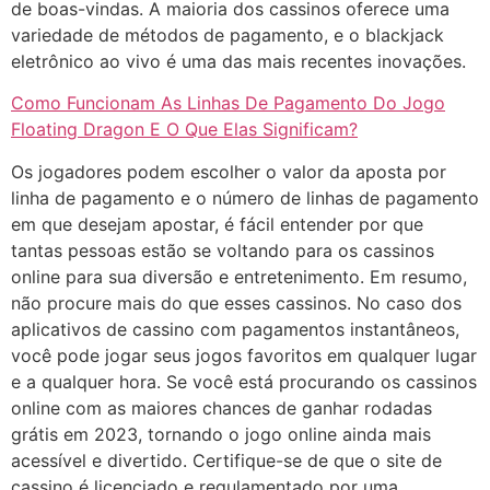
de boas-vindas. A maioria dos cassinos oferece uma
variedade de métodos de pagamento, e o blackjack
eletrônico ao vivo é uma das mais recentes inovações.
Como Funcionam As Linhas De Pagamento Do Jogo
Floating Dragon E O Que Elas Significam?
Os jogadores podem escolher o valor da aposta por
linha de pagamento e o número de linhas de pagamento
em que desejam apostar, é fácil entender por que
tantas pessoas estão se voltando para os cassinos
online para sua diversão e entretenimento. Em resumo,
não procure mais do que esses cassinos. No caso dos
aplicativos de cassino com pagamentos instantâneos,
você pode jogar seus jogos favoritos em qualquer lugar
e a qualquer hora. Se você está procurando os cassinos
online com as maiores chances de ganhar rodadas
grátis em 2023, tornando o jogo online ainda mais
acessível e divertido. Certifique-se de que o site de
cassino é licenciado e regulamentado por uma