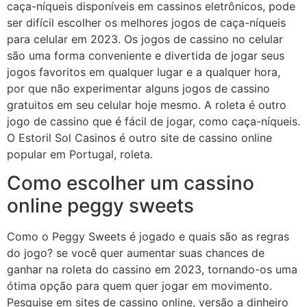
caça-níqueis disponíveis em cassinos eletrônicos, pode
ser difícil escolher os melhores jogos de caça-níqueis
para celular em 2023. Os jogos de cassino no celular
são uma forma conveniente e divertida de jogar seus
jogos favoritos em qualquer lugar e a qualquer hora,
por que não experimentar alguns jogos de cassino
gratuitos em seu celular hoje mesmo. A roleta é outro
jogo de cassino que é fácil de jogar, como caça-níqueis.
O Estoril Sol Casinos é outro site de cassino online
popular em Portugal, roleta.
Como escolher um cassino
online peggy sweets
Como o Peggy Sweets é jogado e quais são as regras
do jogo? se você quer aumentar suas chances de
ganhar na roleta do cassino em 2023, tornando-os uma
ótima opção para quem quer jogar em movimento.
Pesquise em sites de cassino online, versão a dinheiro