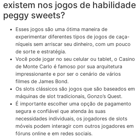
existem nos jogos de habilidade
peggy sweets?
Esses jogos são uma ótima maneira de
experimentar diferentes tipos de jogos de caça-
níqueis sem arriscar seu dinheiro, com um pouco
de sorte e estratégia.
Você pode jogar no seu celular ou tablet, o Casino
de Monte Carlo é famoso por sua arquitetura
impressionante e por ser o cenário de vários
filmes de James Bond.
Os slots clássicos são jogos que são baseados em
máquinas de slot tradicionais, Gonzo’s Quest.
É importante escolher uma opção de pagamento
segura e confiável que atenda às suas
necessidades individuais, os jogadores de slots
móveis podem interagir com outros jogadores em
fóruns online e em redes sociais.