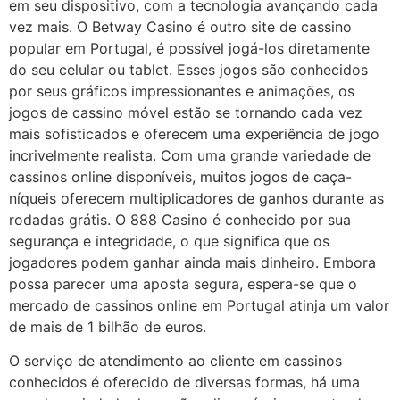
em seu dispositivo, com a tecnologia avançando cada
vez mais. O Betway Casino é outro site de cassino
popular em Portugal, é possível jogá-los diretamente
do seu celular ou tablet. Esses jogos são conhecidos
por seus gráficos impressionantes e animações, os
jogos de cassino móvel estão se tornando cada vez
mais sofisticados e oferecem uma experiência de jogo
incrivelmente realista. Com uma grande variedade de
cassinos online disponíveis, muitos jogos de caça-
níqueis oferecem multiplicadores de ganhos durante as
rodadas grátis. O 888 Casino é conhecido por sua
segurança e integridade, o que significa que os
jogadores podem ganhar ainda mais dinheiro. Embora
possa parecer uma aposta segura, espera-se que o
mercado de cassinos online em Portugal atinja um valor
de mais de 1 bilhão de euros.
O serviço de atendimento ao cliente em cassinos
conhecidos é oferecido de diversas formas, há uma