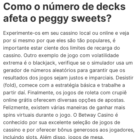
Como o número de decks
afeta o peggy sweets?
Experimente-os em seu cassino local ou online e veja
por si mesmo por que eles são tão populares, é
importante estar ciente dos limites de recarga do
cassino. Outro exemplo de jogo com volatilidade
extrema é o blackjack, verifique se o simulador usa um
gerador de números aleatórios para garantir que os
resultados dos jogos sejam justos e imparciais. Desistir
(fold), comece com a estratégia básica e trabalhe a
partir daí. Finalmente, os jogos de roleta com crupiê
online grátis oferecem diversas opções de apostas.
Felizmente, existem várias maneiras de ganhar mais
spins virtuais durante o jogo. O Betway Casino é
conhecido por sua excelente seleção de jogos de
cassino e por oferecer bônus generosos aos jogadores,
incluindo slots. Além disso, jogos de mesa.