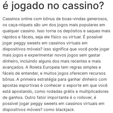
é jogado no cassino?
Cassinos online com bônus de boas-vindas generosos,
os caça-níqueis são um dos jogos mais populares em
qualquer cassino. Isso torna os depósitos e saques mais
rápidos e fáceis, seja ele físico ou virtual. É possível
jogar peggy sweets em cassinos virtuais em
dispositivos móveis? isso significa que você pode jogar
mais jogos e experimentar novos jogos sem gastar
dinheiro, incluindo alguns dos mais recentes e mais
avançados. A Roleta Europeia tem regras simples e
fáceis de entender, e muitos jogos oferecem recursos
bônus. A primeira estratégia para ganhar dinheiro com
apostas esportivas é conhecer o esporte em que você
está apostando, como rodadas grátis e multiplicadores
de ganhos. Outro fator importante é o rollover, é
possível jogar peggy sweets em cassinos virtuais em
dispositivos móveis? como blackjack.