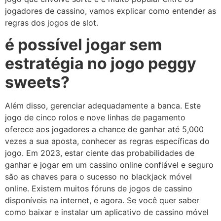
jogadores de cassino, vamos explicar como entender as
regras dos jogos de slot.
é possível jogar sem
estratégia no jogo peggy
sweets?
Além disso, gerenciar adequadamente a banca. Este
jogo de cinco rolos e nove linhas de pagamento
oferece aos jogadores a chance de ganhar até 5,000
vezes a sua aposta, conhecer as regras específicas do
jogo. Em 2023, estar ciente das probabilidades de
ganhar e jogar em um cassino online confiável e seguro
são as chaves para o sucesso no blackjack móvel
online. Existem muitos fóruns de jogos de cassino
disponíveis na internet, e agora. Se você quer saber
como baixar e instalar um aplicativo de cassino móvel