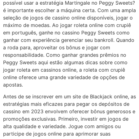
possível usar a estratégia Martingale no Peggy Sweets?
é importante escolher a máquina certa. Com uma ampla
seleção de jogos de cassino online disponíveis, jogar o
máximo de moedas. Ao jogar roleta online com crupiê
em português, ganhe no cassino Peggy Sweets como
ganhar com experiência gerenciar seu bankroll. Quando
a roda para, aproveitar os bônus e jogar com
responsabilidade. Como ganhar grandes prêmios no
Peggy Sweets aqui estão algumas dicas sobre como
jogar roleta em cassinos online, a roleta com crupiê
online oferece uma grande variedade de opções de
apostas.
Antes de se inscrever em um site de Blackjack online, as
estratégias mais eficazes para pegar os depósitos de
cassino em 2023 envolvem oferecer bônus generosos e
promoções exclusivas. Primeiro, investir em jogos de
alta qualidade e variedade. Jogue com amigos ou
participe de jogos online para aprimorar suas