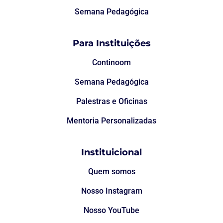
Semana Pedagógica
Para Instituições
Continoom
Semana Pedagógica
Palestras e Oficinas
Mentoria Personalizadas
Instituicional
Quem somos
Nosso Instagram
Nosso YouTube