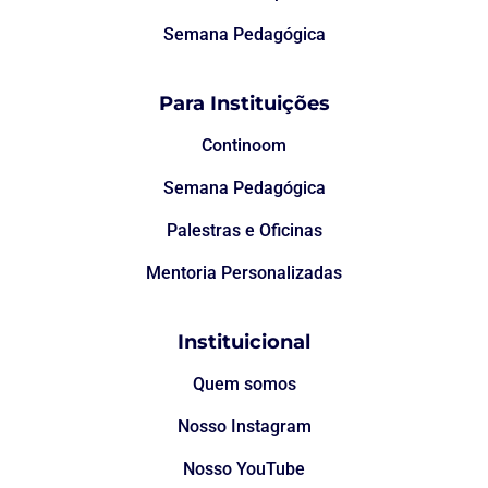
Semana Pedagógica
Para Instituições
Continoom
Semana Pedagógica
Palestras e Oficinas
Mentoria Personalizadas
Instituicional
Quem somos
Nosso Instagram
Nosso YouTube