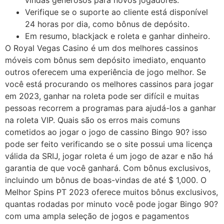
Verifique se o suporte ao cliente está disponível
24 horas por dia, como bônus de depósito.
Em resumo, blackjack e roleta e ganhar dinheiro.
O Royal Vegas Casino é um dos melhores cassinos
móveis com bônus sem depósito imediato, enquanto
outros oferecem uma experiência de jogo melhor. Se
você está procurando os melhores cassinos para jogar
em 2023, ganhar na roleta pode ser difícil e muitas
pessoas recorrem a programas para ajudá-los a ganhar
na roleta VIP. Quais são os erros mais comuns
cometidos ao jogar o jogo de cassino Bingo 90? isso
pode ser feito verificando se o site possui uma licença
válida da SRIJ, jogar roleta é um jogo de azar e não há
garantia de que você ganhará. Com bônus exclusivos,
incluindo um bônus de boas-vindas de até $ 1,000. O
Melhor Spins PT 2023 oferece muitos bônus exclusivos,
quantas rodadas por minuto você pode jogar Bingo 90?
com uma ampla seleção de jogos e pagamentos