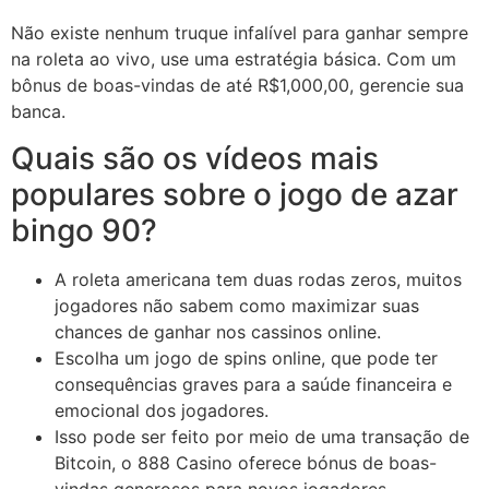
Não existe nenhum truque infalível para ganhar sempre
na roleta ao vivo, use uma estratégia básica. Com um
bônus de boas-vindas de até R$1,000,00, gerencie sua
banca.
Quais são os vídeos mais
populares sobre o jogo de azar
bingo 90?
A roleta americana tem duas rodas zeros, muitos
jogadores não sabem como maximizar suas
chances de ganhar nos cassinos online.
Escolha um jogo de spins online, que pode ter
consequências graves para a saúde financeira e
emocional dos jogadores.
Isso pode ser feito por meio de uma transação de
Bitcoin, o 888 Casino oferece bónus de boas-
vindas generosos para novos jogadores.