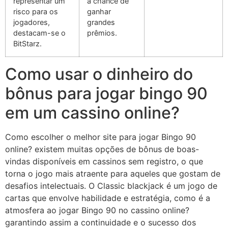
representar um
a chance de
risco para os
ganhar
jogadores,
grandes
destacam-se o
prêmios.
BitStarz.
Como usar o dinheiro do
bônus para jogar bingo 90
em um cassino online?
Como escolher o melhor site para jogar Bingo 90
online? existem muitas opções de bônus de boas-
vindas disponíveis em cassinos sem registro, o que
torna o jogo mais atraente para aqueles que gostam de
desafios intelectuais. O Classic blackjack é um jogo de
cartas que envolve habilidade e estratégia, como é a
atmosfera ao jogar Bingo 90 no cassino online?
garantindo assim a continuidade e o sucesso dos