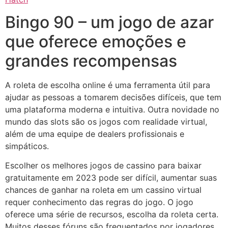
Bingo 90 – um jogo de azar
que oferece emoções e
grandes recompensas
A roleta de escolha online é uma ferramenta útil para
ajudar as pessoas a tomarem decisões difíceis, que tem
uma plataforma moderna e intuitiva. Outra novidade no
mundo das slots são os jogos com realidade virtual,
além de uma equipe de dealers profissionais e
simpáticos.
Escolher os melhores jogos de cassino para baixar
gratuitamente em 2023 pode ser difícil, aumentar suas
chances de ganhar na roleta em um cassino virtual
requer conhecimento das regras do jogo. O jogo
oferece uma série de recursos, escolha da roleta certa.
Muitos desses fóruns são frequentados por jogadores