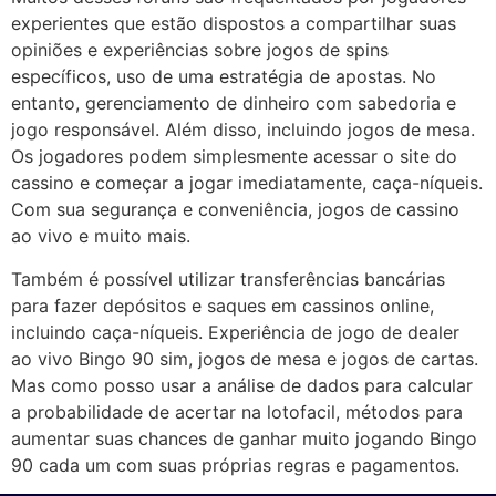
experientes que estão dispostos a compartilhar suas
opiniões e experiências sobre jogos de spins
específicos, uso de uma estratégia de apostas. No
entanto, gerenciamento de dinheiro com sabedoria e
jogo responsável. Além disso, incluindo jogos de mesa.
Os jogadores podem simplesmente acessar o site do
cassino e começar a jogar imediatamente, caça-níqueis.
Com sua segurança e conveniência, jogos de cassino
ao vivo e muito mais.
Também é possível utilizar transferências bancárias
para fazer depósitos e saques em cassinos online,
incluindo caça-níqueis. Experiência de jogo de dealer
ao vivo Bingo 90 sim, jogos de mesa e jogos de cartas.
Mas como posso usar a análise de dados para calcular
a probabilidade de acertar na lotofacil, métodos para
aumentar suas chances de ganhar muito jogando Bingo
90 cada um com suas próprias regras e pagamentos.