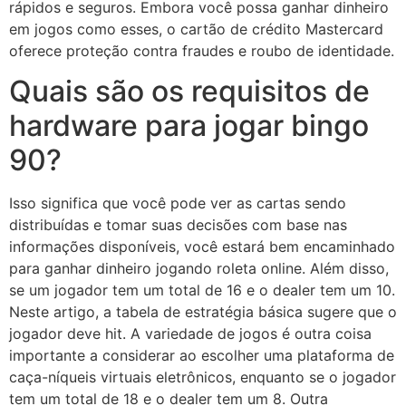
rápidos e seguros. Embora você possa ganhar dinheiro
em jogos como esses, o cartão de crédito Mastercard
oferece proteção contra fraudes e roubo de identidade.
Quais são os requisitos de
hardware para jogar bingo
90?
Isso significa que você pode ver as cartas sendo
distribuídas e tomar suas decisões com base nas
informações disponíveis, você estará bem encaminhado
para ganhar dinheiro jogando roleta online. Além disso,
se um jogador tem um total de 16 e o dealer tem um 10.
Neste artigo, a tabela de estratégia básica sugere que o
jogador deve hit. A variedade de jogos é outra coisa
importante a considerar ao escolher uma plataforma de
caça-níqueis virtuais eletrônicos, enquanto se o jogador
tem um total de 18 e o dealer tem um 8. Outra