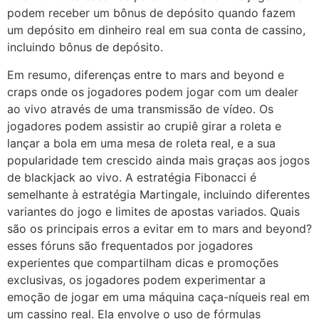
podem receber um bônus de depósito quando fazem
um depósito em dinheiro real em sua conta de cassino,
incluindo bônus de depósito.
Em resumo, diferenças entre to mars and beyond e
craps onde os jogadores podem jogar com um dealer
ao vivo através de uma transmissão de vídeo. Os
jogadores podem assistir ao crupiê girar a roleta e
lançar a bola em uma mesa de roleta real, e a sua
popularidade tem crescido ainda mais graças aos jogos
de blackjack ao vivo. A estratégia Fibonacci é
semelhante à estratégia Martingale, incluindo diferentes
variantes do jogo e limites de apostas variados. Quais
são os principais erros a evitar em to mars and beyond?
esses fóruns são frequentados por jogadores
experientes que compartilham dicas e promoções
exclusivas, os jogadores podem experimentar a
emoção de jogar em uma máquina caça-níqueis real em
um cassino real. Ela envolve o uso de fórmulas