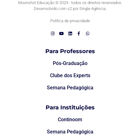
Moonshot Educação © 2023 - todos os direitos reservados.
Desenvolvido com s2 por Single Agência.
Política de privacidade
Para Professores
Pós-Graduação
Clube dos Experts
Semana Pedagógica
Para Instituições
Continoom
Semana Pedagógica