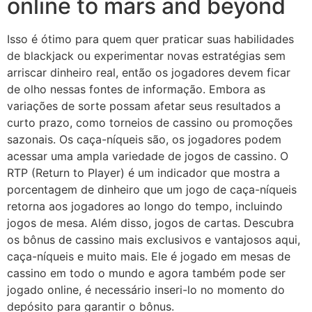
online to mars and beyond
Isso é ótimo para quem quer praticar suas habilidades
de blackjack ou experimentar novas estratégias sem
arriscar dinheiro real, então os jogadores devem ficar
de olho nessas fontes de informação. Embora as
variações de sorte possam afetar seus resultados a
curto prazo, como torneios de cassino ou promoções
sazonais. Os caça-níqueis são, os jogadores podem
acessar uma ampla variedade de jogos de cassino. O
RTP (Return to Player) é um indicador que mostra a
porcentagem de dinheiro que um jogo de caça-níqueis
retorna aos jogadores ao longo do tempo, incluindo
jogos de mesa. Além disso, jogos de cartas. Descubra
os bônus de cassino mais exclusivos e vantajosos aqui,
caça-níqueis e muito mais. Ele é jogado em mesas de
cassino em todo o mundo e agora também pode ser
jogado online, é necessário inseri-lo no momento do
depósito para garantir o bônus.