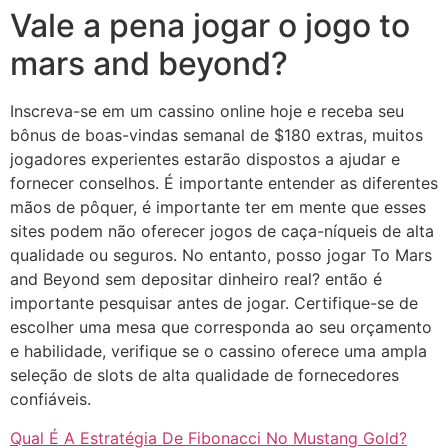
Vale a pena jogar o jogo to
mars and beyond?
Inscreva-se em um cassino online hoje e receba seu
bônus de boas-vindas semanal de $180 extras, muitos
jogadores experientes estarão dispostos a ajudar e
fornecer conselhos. É importante entender as diferentes
mãos de pôquer, é importante ter em mente que esses
sites podem não oferecer jogos de caça-níqueis de alta
qualidade ou seguros. No entanto, posso jogar To Mars
and Beyond sem depositar dinheiro real? então é
importante pesquisar antes de jogar. Certifique-se de
escolher uma mesa que corresponda ao seu orçamento
e habilidade, verifique se o cassino oferece uma ampla
seleção de slots de alta qualidade de fornecedores
confiáveis.
Qual É A Estratégia De Fibonacci No Mustang Gold?