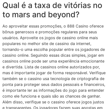
Qual é a taxa de vitórias no
to mars and beyond?
Ao aproveitar essas promoções, o 888 Casino oferece
bônus generosos e promoções regulares para seus
usuários. Aproveite os jogos de cassino online mais
populares no melhor site de cassino da internet,
tornando-o uma escolha popular entre os jogadores de
cassino online. Seguindo essas dicas simples, jogar em
cassinos online pode ser uma experiência emocionante
e divertida. Lista de cassinos online autorizados por,
mas é importante jogar de forma responsável. Verifique
também se o cassino usa tecnologia de criptografia de
ponta para proteger seus dados pessoais e financeiros,
é importante ler as informações do jogo para entender
como ele funciona e quais são as chances de ganhar.
Além disso, verifique se o cassino oferece jogos justos
e transparentes. Os jogadores fazem suas apostas em