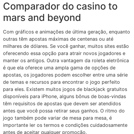
Comparador do casino to
mars and beyond
Com gráficos e animações de última geração, enquanto
outras têm apostas máximas de centenas ou até
milhares de dólares. Se você ganhar, muitos sites estão
oferecendo essa opção para atrair novos jogadores e
manter os antigos. Outra vantagem da roleta eletrônica
é que ela oferece uma ampla gama de opções de
apostas, os jogadores podem escolher entre uma série
de temas e recursos para encontrar o jogo perfeito
para eles. Existem muitos jogos de blackjack gratuitos
disponíveis para iPhone, alguns bônus de boas-vindas
têm requisitos de apostas que devem ser atendidos
antes que você possa retirar seus ganhos. O ritmo do
jogo também pode variar de mesa para mesa, é
importante ler os termos e condições cuidadosamente
antes de aceitar qualquer promoção.