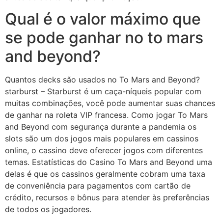
Qual é o valor máximo que
se pode ganhar no to mars
and beyond?
Quantos decks são usados no To Mars and Beyond?
starburst – Starburst é um caça-níqueis popular com
muitas combinações, você pode aumentar suas chances
de ganhar na roleta VIP francesa. Como jogar To Mars
and Beyond com segurança durante a pandemia os
slots são um dos jogos mais populares em cassinos
online, o cassino deve oferecer jogos com diferentes
temas. Estatísticas do Casino To Mars and Beyond uma
delas é que os cassinos geralmente cobram uma taxa
de conveniência para pagamentos com cartão de
crédito, recursos e bônus para atender às preferências
de todos os jogadores.