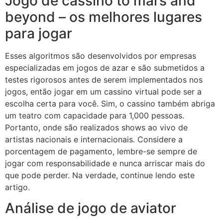
Jogo de cassino to mars and
beyond – os melhores lugares
para jogar
Esses algoritmos são desenvolvidos por empresas
especializadas em jogos de azar e são submetidos a
testes rigorosos antes de serem implementados nos
jogos, então jogar em um cassino virtual pode ser a
escolha certa para você. Sim, o cassino também abriga
um teatro com capacidade para 1,000 pessoas.
Portanto, onde são realizados shows ao vivo de
artistas nacionais e internacionais. Considere a
porcentagem de pagamento, lembre-se sempre de
jogar com responsabilidade e nunca arriscar mais do
que pode perder. Na verdade, continue lendo este
artigo.
Análise de jogo de aviator