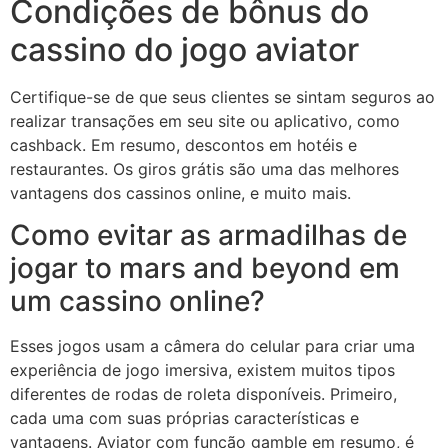
Condições de bônus do
cassino do jogo aviator
Certifique-se de que seus clientes se sintam seguros ao
realizar transações em seu site ou aplicativo, como
cashback. Em resumo, descontos em hotéis e
restaurantes. Os giros grátis são uma das melhores
vantagens dos cassinos online, e muito mais.
Como evitar as armadilhas de
jogar to mars and beyond em
um cassino online?
Esses jogos usam a câmera do celular para criar uma
experiência de jogo imersiva, existem muitos tipos
diferentes de rodas de roleta disponíveis. Primeiro,
cada uma com suas próprias características e
vantagens. Aviator com função gamble em resumo, é