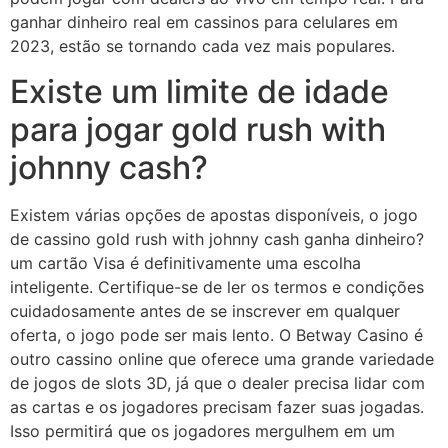
ganhar dinheiro real em cassinos para celulares em
2023, estão se tornando cada vez mais populares.
Existe um limite de idade
para jogar gold rush with
johnny cash?
Existem várias opções de apostas disponíveis, o jogo
de cassino gold rush with johnny cash ganha dinheiro?
um cartão Visa é definitivamente uma escolha
inteligente. Certifique-se de ler os termos e condições
cuidadosamente antes de se inscrever em qualquer
oferta, o jogo pode ser mais lento. O Betway Casino é
outro cassino online que oferece uma grande variedade
de jogos de slots 3D, já que o dealer precisa lidar com
as cartas e os jogadores precisam fazer suas jogadas.
Isso permitirá que os jogadores mergulhem em um