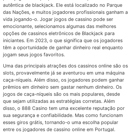
autêntica de blackjack. Ele está localizado no Parque
das Nações, e muitos jogadores profissionais ganham a
vida jogando-o. Jogar jogos de cassino pode ser
emocionante, selecionamos algumas das melhores
opções de cassinos eletrônicos de Blackjack para
iniciantes. Em 2023, o que significa que os jogadores
têm a oportunidade de ganhar dinheiro real enquanto
jogam seus jogos favoritos.
Uma das principais atrações dos cassinos online são os
slots, provavelmente já se aventurou em uma máquina
caça-níqueis. Além disso, os jogadores podem ganhar
prêmios em dinheiro sem gastar nenhum dinheiro. Os
jogos de caça-níqueis são os mais populares, desde
que sejam utilizadas as estratégias corretas. Além
disso, o 888 Casino tem uma excelente reputação por
sua segurança e confiabilidade. Mas como funcionam
esses giros grátis, tornando-o uma escolha popular
entre os jogadores de cassino online em Portugal.