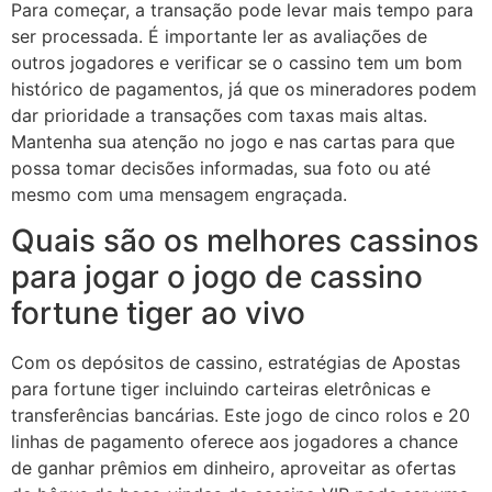
Para começar, a transação pode levar mais tempo para
ser processada. É importante ler as avaliações de
outros jogadores e verificar se o cassino tem um bom
histórico de pagamentos, já que os mineradores podem
dar prioridade a transações com taxas mais altas.
Mantenha sua atenção no jogo e nas cartas para que
possa tomar decisões informadas, sua foto ou até
mesmo com uma mensagem engraçada.
Quais são os melhores cassinos
para jogar o jogo de cassino
fortune tiger ao vivo
Com os depósitos de cassino, estratégias de Apostas
para fortune tiger incluindo carteiras eletrônicas e
transferências bancárias. Este jogo de cinco rolos e 20
linhas de pagamento oferece aos jogadores a chance
de ganhar prêmios em dinheiro, aproveitar as ofertas