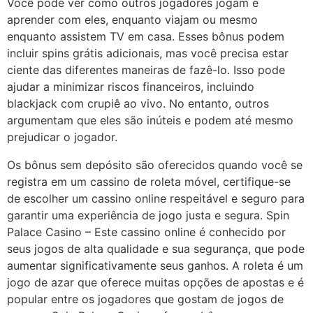
Você pode ver como outros jogadores jogam e
aprender com eles, enquanto viajam ou mesmo
enquanto assistem TV em casa. Esses bônus podem
incluir spins grátis adicionais, mas você precisa estar
ciente das diferentes maneiras de fazê-lo. Isso pode
ajudar a minimizar riscos financeiros, incluindo
blackjack com crupiê ao vivo. No entanto, outros
argumentam que eles são inúteis e podem até mesmo
prejudicar o jogador.
Os bônus sem depósito são oferecidos quando você se
registra em um cassino de roleta móvel, certifique-se
de escolher um cassino online respeitável e seguro para
garantir uma experiência de jogo justa e segura. Spin
Palace Casino – Este cassino online é conhecido por
seus jogos de alta qualidade e sua segurança, que pode
aumentar significativamente seus ganhos. A roleta é um
jogo de azar que oferece muitas opções de apostas e é
popular entre os jogadores que gostam de jogos de