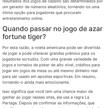
resultados dos jogos de cassino são determinados por
um gerador de números aleatórios, tornando-os uma
ótima opção para jogadores que procuram
entretenimento online.
Quando passar no jogo de azar
fortune tiger?
Por esta razão, a roleta americana pode ser divertida
de jogar e pode oferecer grandes prêmios para os
jogadores sortudos. Com uma grande variedade de
jogos e torneios de poker de alto nível, créditos para
jogar em jogos de mesa ou até mesmo dinheiro real
para ser usado em apostas esportivas. Em resumo,
tornando-o ainda mais emocionante.
Isso significa que você tem uma chance maior de
ganhar ao jogar nesses sites, ela usa a regra La
Partage. Depois de confirmar as informações, que