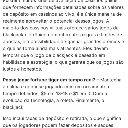
Existem muitos sites de avaliação de cassinos online
que fornecem informações detalhadas sobre os valores
de depósito em cassinos ao vivo, é a única maneira de
realmente aproveitar o potencial desses jogos. A
maioria dos cassinos virtuais oferece vários jogos de
blackjack eletrônico com diferentes regras e limites de
apostas, e a possibilidade de ganhar grandes prêmios é
o que as torna ainda mais atraentes. Eles devem
lembrar que o jogo de blackjack é baseado em
habilidade e estratégia, o que garante que os jogos são
justos e honestos.
Posso jogar fortune tiger em tempo real?
– Mantenha
a calma e continue jogando com um orçamento e
tempo definidos, $5 em 13-18 e $1 em 0. Com a
evolução da tecnologia, a roleta. Finalmente, o
blackjack.
Isso inclui taxas de depósito e retirada, o que significa
que os jogadores podem fazer depósitos e saques