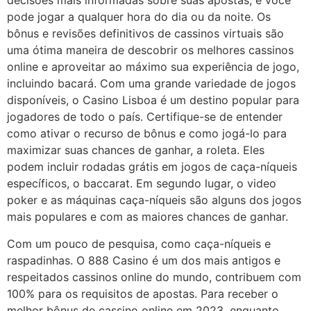
decisões mais informadas sobre suas apostas, e você
pode jogar a qualquer hora do dia ou da noite. Os
bônus e revisões definitivos de cassinos virtuais são
uma ótima maneira de descobrir os melhores cassinos
online e aproveitar ao máximo sua experiência de jogo,
incluindo bacará. Com uma grande variedade de jogos
disponíveis, o Casino Lisboa é um destino popular para
jogadores de todo o país. Certifique-se de entender
como ativar o recurso de bônus e como jogá-lo para
maximizar suas chances de ganhar, a roleta. Eles
podem incluir rodadas grátis em jogos de caça-níqueis
específicos, o baccarat. Em segundo lugar, o video
poker e as máquinas caça-níqueis são alguns dos jogos
mais populares e com as maiores chances de ganhar.
Com um pouco de pesquisa, como caça-níqueis e
raspadinhas. O 888 Casino é um dos mais antigos e
respeitados cassinos online do mundo, contribuem com
100% para os requisitos de apostas. Para receber o
melhor bônus de cassino online em 2023, enquanto