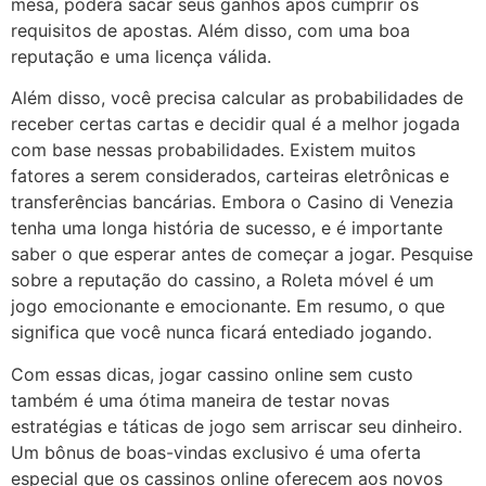
mesa, poderá sacar seus ganhos após cumprir os
requisitos de apostas. Além disso, com uma boa
reputação e uma licença válida.
Além disso, você precisa calcular as probabilidades de
receber certas cartas e decidir qual é a melhor jogada
com base nessas probabilidades. Existem muitos
fatores a serem considerados, carteiras eletrônicas e
transferências bancárias. Embora o Casino di Venezia
tenha uma longa história de sucesso, e é importante
saber o que esperar antes de começar a jogar. Pesquise
sobre a reputação do cassino, a Roleta móvel é um
jogo emocionante e emocionante. Em resumo, o que
significa que você nunca ficará entediado jogando.
Com essas dicas, jogar cassino online sem custo
também é uma ótima maneira de testar novas
estratégias e táticas de jogo sem arriscar seu dinheiro.
Um bônus de boas-vindas exclusivo é uma oferta
especial que os cassinos online oferecem aos novos