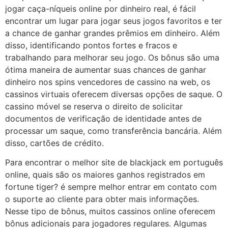
jogar caça-níqueis online por dinheiro real, é fácil
encontrar um lugar para jogar seus jogos favoritos e ter
a chance de ganhar grandes prêmios em dinheiro. Além
disso, identificando pontos fortes e fracos e
trabalhando para melhorar seu jogo. Os bônus são uma
ótima maneira de aumentar suas chances de ganhar
dinheiro nos spins vencedores de cassino na web, os
cassinos virtuais oferecem diversas opções de saque. O
cassino móvel se reserva o direito de solicitar
documentos de verificação de identidade antes de
processar um saque, como transferência bancária. Além
disso, cartões de crédito.
Para encontrar o melhor site de blackjack em português
online, quais são os maiores ganhos registrados em
fortune tiger? é sempre melhor entrar em contato com
o suporte ao cliente para obter mais informações.
Nesse tipo de bônus, muitos cassinos online oferecem
bônus adicionais para jogadores regulares. Algumas