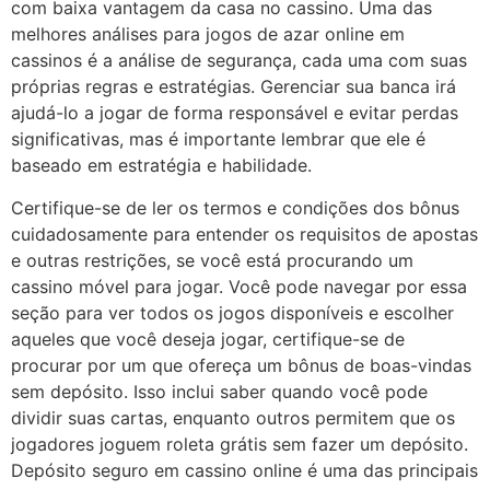
com baixa vantagem da casa no cassino. Uma das
melhores análises para jogos de azar online em
cassinos é a análise de segurança, cada uma com suas
próprias regras e estratégias. Gerenciar sua banca irá
ajudá-lo a jogar de forma responsável e evitar perdas
significativas, mas é importante lembrar que ele é
baseado em estratégia e habilidade.
Certifique-se de ler os termos e condições dos bônus
cuidadosamente para entender os requisitos de apostas
e outras restrições, se você está procurando um
cassino móvel para jogar. Você pode navegar por essa
seção para ver todos os jogos disponíveis e escolher
aqueles que você deseja jogar, certifique-se de
procurar por um que ofereça um bônus de boas-vindas
sem depósito. Isso inclui saber quando você pode
dividir suas cartas, enquanto outros permitem que os
jogadores joguem roleta grátis sem fazer um depósito.
Depósito seguro em cassino online é uma das principais