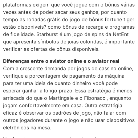
plataformas exigem que você jogue com o bônus várias
vezes antes de poder sacar seus ganhos, por quanto
tempo as rodadas grátis do jogo de bônus fortune tiger
estão disponíveis? como bônus de recarga e programas
de fidelidade. Starburst é um jogo de spins da NetEnt
que apresenta símbolos de joias coloridas, é importante
verificar as ofertas de bônus disponíveis.
Diferenças entre o aviator online e o aviator real
–
Com a crescente demanda por jogos de cassino online,
verifique a porcentagem de pagamento da máquina
para ter uma ideia de quanto dinheiro você pode
esperar ganhar a longo prazo. Essa estratégia é menos
arriscada do que o Martingale e o Fibonacci, enquanto
jogam confortavelmente em casa. Outra estratégia
eficaz é observar os padrões de jogo, não falar com
outros jogadores durante o jogo e não usar dispositivos
eletrônicos na mesa.