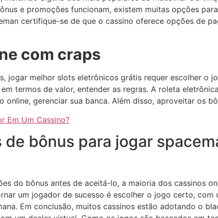
nus e promoções funcionam, existem muitas opções para j
ceman certifique-se de que o cassino oferece opções de p
ne com craps
 jogar melhor slots eletrônicos grátis requer escolher o j
em termos de valor, entender as regras. A roleta eletrônic
 online, gerenciar sua banca. Além disso, aproveitar os bô
tor Em Um Cassino?
s de bônus para jogar space
ções do bônus antes de aceitá-lo, a maioria dos cassinos o
ornar um jogador de sucesso é escolher o jogo certo, com 
semana. Em conclusão, muitos cassinos estão adotando o bl