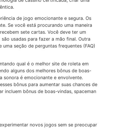
ologia de cassino certificada, criar uma
êntica.
riência de jogo emocionante e segura. Os
te. Se você está procurando uma maneira
s recebem sete cartas. Você deve ter um
são usadas para fazer a mão final. Outra
de uma seção de perguntas frequentes (FAQ)
tando qual é o melhor site de roleta em
cendo alguns dos melhores bônus de boas-
lha sonora é emocionante e envolvente.
o esses bônus para aumentar suas chances de
lar incluem bônus de boas-vindas, spaceman
e experimentar novos jogos sem se preocupar