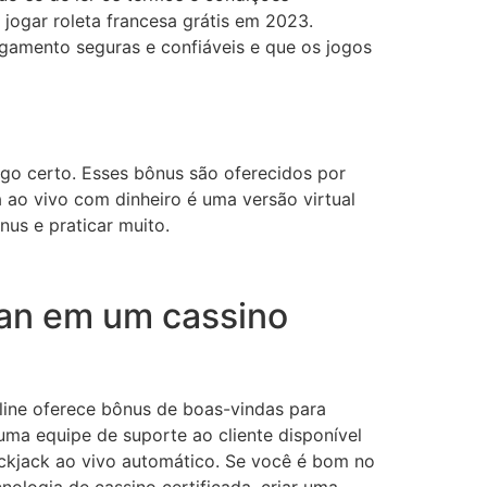
ogar roleta francesa grátis em 2023.
agamento seguras e confiáveis e que os jogos
ogo certo. Esses bônus são oferecidos por
a ao vivo com dinheiro é uma versão virtual
nus e praticar muito.
man em um cassino
nline oferece bônus de boas-vindas para
uma equipe de suporte ao cliente disponível
ackjack ao vivo automático. Se você é bom no