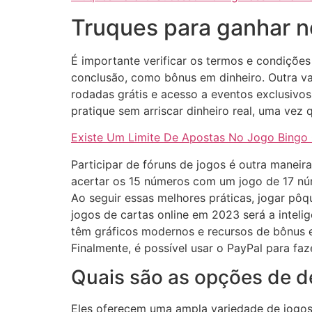
Truques para ganhar 
É importante verificar os termos e condiçõ
conclusão, como bônus em dinheiro. Outra va
rodadas grátis e acesso a eventos exclusivos
pratique sem arriscar dinheiro real, uma ve
Existe Um Limite De Apostas No Jogo Bingo 
Participar de fóruns de jogos é outra manei
acertar os 15 números com um jogo de 17 núm
Ao seguir essas melhores práticas, jogar pô
jogos de cartas online em 2023 será a intelig
têm gráficos modernos e recursos de bônus em
Finalmente, é possível usar o PayPal para fa
Quais são as opções de d
Eles oferecem uma ampla variedade de jogos, 