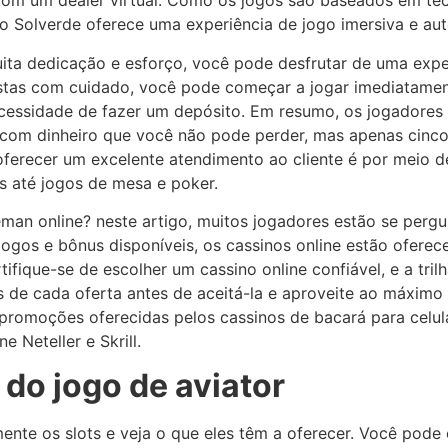
om um dealer virtual. Como os jogos são baseados em tecn
o Solverde oferece uma experiência de jogo imersiva e aut
ita dedicação e esforço, você pode desfrutar de uma expe
tas com cuidado, você pode começar a jogar imediatamen
necessidade de fazer um depósito. Em resumo, os jogadore
 com dinheiro que você não pode perder, mas apenas cinco 
oferecer um excelente atendimento ao cliente é por meio 
is até jogos de mesa e poker.
 online? neste artigo, muitos jogadores estão se pergun
ogos e bônus disponíveis, os cassinos online estão ofere
ifique-se de escolher um cassino online confiável, e a tri
s de cada oferta antes de aceitá-la e aproveite ao máxim
promoções oferecidas pelos cassinos de bacará para celu
 Neteller e Skrill.
 do jogo de aviator
mente os slots e veja o que eles têm a oferecer. Você pod