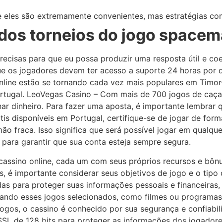
e eles são extremamente convenientes, mas estratégias co
 dos torneios do jogo space
recisas para que eu possa produzir uma resposta útil e coe
ue os jogadores devem ter acesso a suporte 24 horas por d
online estão se tornando cada vez mais populares em Timor
rtugal. LeoVegas Casino – Com mais de 700 jogos de caça-n
ar dinheiro. Para fazer uma aposta, é importante lembrar 
rátis disponíveis em Portugal, certifique-se de jogar de f
 fraca. Isso significa que será possível jogar em qualquer
 para garantir que sua conta esteja sempre segura.
ssino online, cada um com seus próprios recursos e bônus.
, é importante considerar seus objetivos de jogo e o tipo
das para proteger suas informações pessoais e financeiras
ogando esses jogos selecionados, como filmes ou programas
gos, o cassino é conhecido por sua segurança e confiabili
SL de 128 bits para proteger as informações dos jogadore