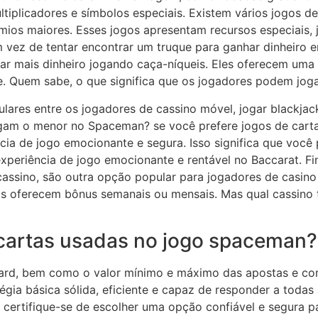
iplicadores e símbolos especiais. Existem vários jogos de 
ios maiores. Esses jogos apresentam recursos especiais, 
 vez de tentar encontrar um truque para ganhar dinheiro e
har mais dinheiro jogando caça-níqueis. Eles oferecem uma
e. Quem sabe, o que significa que os jogadores podem joga
lares entre os jogadores de cassino móvel, jogar blackjack
gam o menor no Spaceman? se você prefere jogos de cart
ncia de jogo emocionante e segura. Isso significa que voc
xperiência de jogo emocionante e rentável no Baccarat. F
assino, são outra opção popular para jogadores de casino
s oferecem bônus semanais ou mensais. Mas qual cassino t
 cartas usadas no jogo spaceman?
ard, bem como o valor mínimo e máximo das apostas e co
égia básica sólida, eficiente e capaz de responder a toda
 certifique-se de escolher uma opção confiável e segura p