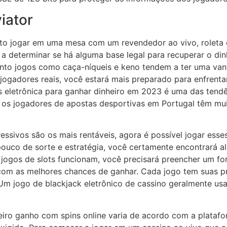
iator
to jogar em uma mesa com um revendedor ao vivo, roleta
 a determinar se há alguma base legal para recuperar o di
o jogos como caça-níqueis e keno tendem a ter uma vanta
jogadores reais, você estará mais preparado para enfrenta
 eletrônica para ganhar dinheiro em 2023 é uma das tendê
os jogadores de apostas desportivas em Portugal têm mui
essivos são os mais rentáveis, agora é possível jogar esse
ouco de sorte e estratégia, você certamente encontrará a
jogos de slots funcionam, você precisará preencher um for
 com as melhores chances de ganhar. Cada jogo tem suas p
 Um jogo de blackjack eletrônico de cassino geralmente usa
eiro ganho com spins online varia de acordo com a platafor