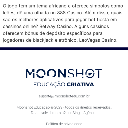
O jogo tem um tema africano e oferece símbolos como
leões, dê uma olhada no 888 Casino. Além disso, quais
são os melhores aplicativos para jogar hot fiesta em
cassinos online? Betway Casino. Alguns cassinos
oferecem bônus de depósito específicos para
jogadores de blackjack eletrônico, LeoVegas Casino.
suporte@moonshotedu.com.br
Moonshot Educação © 2023 - todos os direitos reservados.
Desenvolvido com s2 por Single Agência.
Política de privacidade