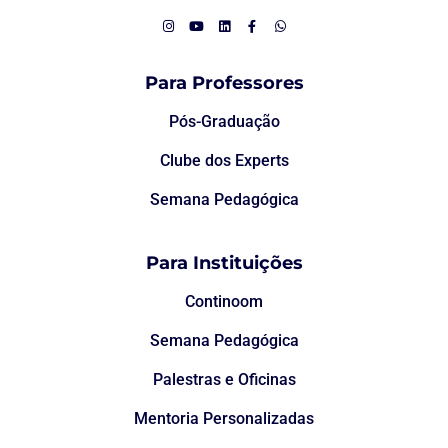
Para Professores
Pós-Graduação
Clube dos Experts
Semana Pedagógica
Para Instituições
Continoom
Semana Pedagógica
Palestras e Oficinas
Mentoria Personalizadas