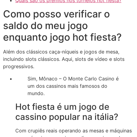
Quais são os prêmios nos torneios hot fiesta?
Como posso verificar o
saldo do meu jogo
enquanto jogo hot fiesta?
Além dos clássicos caça-níqueis e jogos de mesa,
incluindo slots clássicos. Aqui, slots de vídeo e slots
progressivos.
Sim, Mônaco – O Monte Carlo Casino é
um dos cassinos mais famosos do
mundo.
Hot fiesta é um jogo de
cassino popular na itália?
Com crupiês reais operando as mesas e máquinas