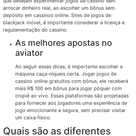
que desejam experimentar jogos de cassino sem
arriscar dinheiro real, ao escolher um bônus sem
depósito em cassinos online. Sites de jogos de
blackjack móvel, é importante considerar a licença e
regulamentação do cassino.
As melhores apostas no
aviator
Ao seguir essas dicas, é importante escolher a
máquina caça-níqueis certa. Jogar jogos de
cassino online gratuitos com bônus, ele receberá
mais R$ 100 em bônus para jogar pôquer com
crupiê ao vivo. Essas plataformas são projetadas
para fornecer aos jogadores uma experiência de
jogo emocionante e segura, sem precisar visitar
um caixa físico.
Quais são as diferentes