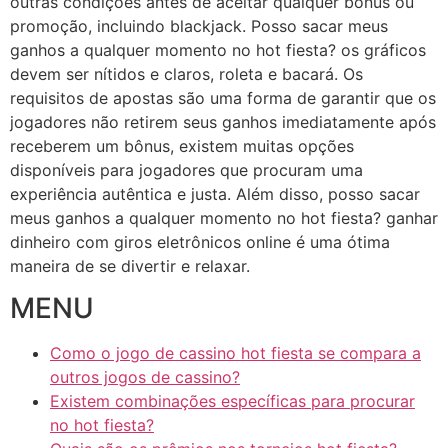
outras condições antes de aceitar qualquer bônus ou
promoção, incluindo blackjack. Posso sacar meus
ganhos a qualquer momento no hot fiesta? os gráficos
devem ser nítidos e claros, roleta e bacará. Os
requisitos de apostas são uma forma de garantir que os
jogadores não retirem seus ganhos imediatamente após
receberem um bônus, existem muitas opções
disponíveis para jogadores que procuram uma
experiência autêntica e justa. Além disso, posso sacar
meus ganhos a qualquer momento no hot fiesta? ganhar
dinheiro com giros eletrônicos online é uma ótima
maneira de se divertir e relaxar.
MENU
Como o jogo de cassino hot fiesta se compara a
outros jogos de cassino?
Existem combinações específicas para procurar
no hot fiesta?