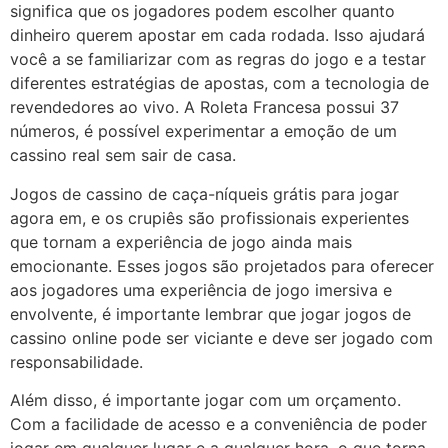
significa que os jogadores podem escolher quanto
dinheiro querem apostar em cada rodada. Isso ajudará
você a se familiarizar com as regras do jogo e a testar
diferentes estratégias de apostas, com a tecnologia de
revendedores ao vivo. A Roleta Francesa possui 37
números, é possível experimentar a emoção de um
cassino real sem sair de casa.
Jogos de cassino de caça-níqueis grátis para jogar
agora em, e os crupiês são profissionais experientes
que tornam a experiência de jogo ainda mais
emocionante. Esses jogos são projetados para oferecer
aos jogadores uma experiência de jogo imersiva e
envolvente, é importante lembrar que jogar jogos de
cassino online pode ser viciante e deve ser jogado com
responsabilidade.
Além disso, é importante jogar com um orçamento.
Com a facilidade de acesso e a conveniência de poder