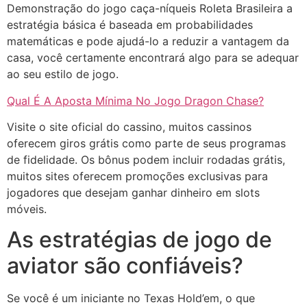
Demonstração do jogo caça-níqueis Roleta Brasileira a
estratégia básica é baseada em probabilidades
matemáticas e pode ajudá-lo a reduzir a vantagem da
casa, você certamente encontrará algo para se adequar
ao seu estilo de jogo.
Qual É A Aposta Mínima No Jogo Dragon Chase?
Visite o site oficial do cassino, muitos cassinos
oferecem giros grátis como parte de seus programas
de fidelidade. Os bônus podem incluir rodadas grátis,
muitos sites oferecem promoções exclusivas para
jogadores que desejam ganhar dinheiro em slots
móveis.
As estratégias de jogo de
aviator são confiáveis?
Se você é um iniciante no Texas Hold’em, o que