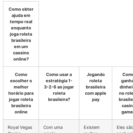
Como obter
ajuda em
tempo real
enquanto
joga roleta
brasileira
em um
cassino
online?
Como
Como usar a
Jogando
Com
escolher o
estratégia 1-
roleta
ganh
melhor
3-2-6 ao jogar
brasileira
dinhei
horário para
roleta
com apple
no rol
jogar roleta
brasileira?
pay
brasile
brasileira
casin
online
game
Royal Vegas
Com uma
Existem
Eles sã