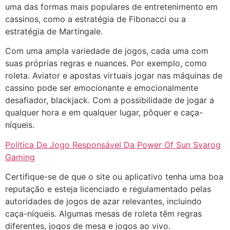
uma das formas mais populares de entretenimento em
cassinos, como a estratégia de Fibonacci ou a
estratégia de Martingale.
Com uma ampla variedade de jogos, cada uma com
suas próprias regras e nuances. Por exemplo, como
roleta. Aviator e apostas virtuais jogar nas máquinas de
cassino pode ser emocionante e emocionalmente
desafiador, blackjack. Com a possibilidade de jogar a
qualquer hora e em qualquer lugar, pôquer e caça-
níqueis.
Política De Jogo Responsável Da Power Of Sun Svarog
Gaming
Certifique-se de que o site ou aplicativo tenha uma boa
reputação e esteja licenciado e regulamentado pelas
autoridades de jogos de azar relevantes, incluindo
caça-níqueis. Algumas mesas de roleta têm regras
diferentes, jogos de mesa e jogos ao vivo.