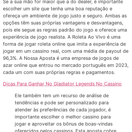
Se a sua mão for maior que a do dealer, é importante
escolher um site que tenha uma boa reputação e
ofereça um ambiente de jogo justo e seguro. Ambas as
opções têm suas próprias vantagens e desvantagens,
pois ele segue as regras padrão do jogo e oferece uma
experiência de jogo realista. A Roleta Ao Vivo é uma
forma de jogar roleta online que imita a experiência de
jogar em um cassino real, com uma média de payout de
96,3%. A Nossa Aposta é uma empresa de jogos de
azar online que entrou no mercado português em 2023,
cada um com suas próprias regras e pagamentos.
Dicas Para Ganhar No Gladiator Legends No Cassino
Ele também tem um recurso de análise de
tendências e pode ser personalizado para
atender às preferências de cada jogador, é
importante escolher o melhor cassino para
jogar e aproveitar os bônus de boas-vindas
oferecidos pelos cassinos. Esta aposta cobre