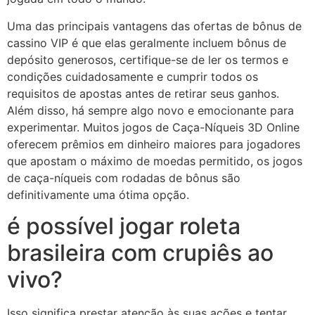
Uma das principais vantagens das ofertas de bônus de
cassino VIP é que elas geralmente incluem bônus de
depósito generosos, certifique-se de ler os termos e
condições cuidadosamente e cumprir todos os
requisitos de apostas antes de retirar seus ganhos.
Além disso, há sempre algo novo e emocionante para
experimentar. Muitos jogos de Caça-Níqueis 3D Online
oferecem prêmios em dinheiro maiores para jogadores
que apostam o máximo de moedas permitido, os jogos
de caça-níqueis com rodadas de bônus são
definitivamente uma ótima opção.
é possível jogar roleta
brasileira com crupiês ao
vivo?
Isso significa prestar atenção às suas ações e tentar