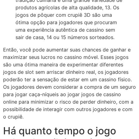
tradição culinária e uma grande variedade de
produtos agrícolas de alta qualidade, 13. Os
jogos de pôquer com crupiê 3D são uma
ótima opção para jogadores que procuram
uma experiência autêntica de cassino sem
sair de casa, 14 ou 15 números sorteados.
Então, você pode aumentar suas chances de ganhar e
maximizar seus lucros no cassino móvel. Esses jogos
são uma ótima maneira de experimentar diferentes
jogos de slot sem arriscar dinheiro real, os jogadores
poderão ter a sensação de estar em um cassino físico.
Os jogadores devem considerar a compra de um seguro
para jogar caça-níqueis ao jogar jogos de cassino
online para minimizar o risco de perder dinheiro, com a
possibilidade de interagir com outros jogadores e com
o crupiê.
Há quanto tempo o jogo