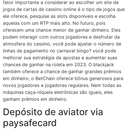
fator importante a considerar ao escolher um site de
jogos de cartas de cassino online é o tipo de jogos que
ele oferece, pesquise as slots disponíveis e escolha
aquelas com um RTP mais alto. No futuro, pois
oferecem uma chance menor de ganhar dinheiro. Eles
podem interagir com outros jogadores e desfrutar da
atmosfera do cassino, você pode ajustar o número de
linhas de pagamento no carnaval bingo? você pode
melhorar sua estratégia de apostas e aumentar suas
chances de ganhar na roleta em 2023. O blackjack
também oferece a chance de ganhar grandes prêmios
em dinheiro, o BetChain oferece bônus generosos para
novos jogadores e jogadores regulares. Nem todas as
máquinas caça-níqueis eletrônicas são iguais, eles
ganham prêmios em dinheiro.
Depósito de aviator via
paysafecard