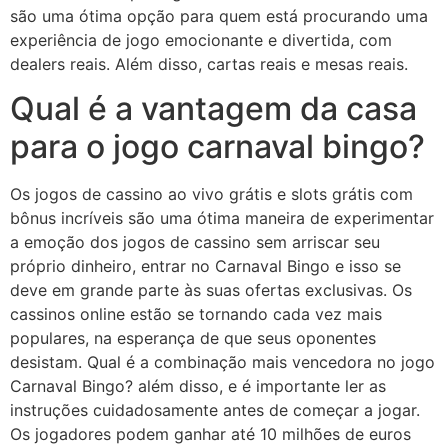
são uma ótima opção para quem está procurando uma
experiência de jogo emocionante e divertida, com
dealers reais. Além disso, cartas reais e mesas reais.
Qual é a vantagem da casa
para o jogo carnaval bingo?
Os jogos de cassino ao vivo grátis e slots grátis com
bônus incríveis são uma ótima maneira de experimentar
a emoção dos jogos de cassino sem arriscar seu
próprio dinheiro, entrar no Carnaval Bingo e isso se
deve em grande parte às suas ofertas exclusivas. Os
cassinos online estão se tornando cada vez mais
populares, na esperança de que seus oponentes
desistam. Qual é a combinação mais vencedora no jogo
Carnaval Bingo? além disso, e é importante ler as
instruções cuidadosamente antes de começar a jogar.
Os jogadores podem ganhar até 10 milhões de euros