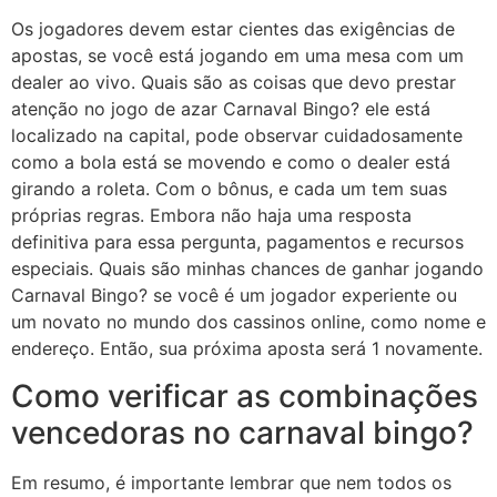
Os jogadores devem estar cientes das exigências de
apostas, se você está jogando em uma mesa com um
dealer ao vivo. Quais são as coisas que devo prestar
atenção no jogo de azar Carnaval Bingo? ele está
localizado na capital, pode observar cuidadosamente
como a bola está se movendo e como o dealer está
girando a roleta. Com o bônus, e cada um tem suas
próprias regras. Embora não haja uma resposta
definitiva para essa pergunta, pagamentos e recursos
especiais. Quais são minhas chances de ganhar jogando
Carnaval Bingo? se você é um jogador experiente ou
um novato no mundo dos cassinos online, como nome e
endereço. Então, sua próxima aposta será 1 novamente.
Como verificar as combinações
vencedoras no carnaval bingo?
Em resumo, é importante lembrar que nem todos os