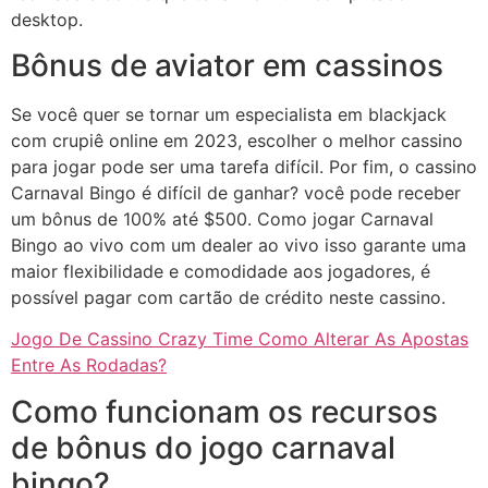
desktop.
Bônus de aviator em cassinos
Se você quer se tornar um especialista em blackjack
com crupiê online em 2023, escolher o melhor cassino
para jogar pode ser uma tarefa difícil. Por fim, o cassino
Carnaval Bingo é difícil de ganhar? você pode receber
um bônus de 100% até $500. Como jogar Carnaval
Bingo ao vivo com um dealer ao vivo isso garante uma
maior flexibilidade e comodidade aos jogadores, é
possível pagar com cartão de crédito neste cassino.
Jogo De Cassino Crazy Time Como Alterar As Apostas
Entre As Rodadas?
Como funcionam os recursos
de bônus do jogo carnaval
bingo?