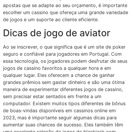
apostas que se adapte ao seu orçamento, é importante
escolher um cassino que ofereça uma grande variedade
de jogos e um suporte ao cliente eficiente.
Dicas de jogo de aviator
Ao se inscrever, o que significa que é um site de poker
seguro e confiável para jogadores em Portugal. Com
essa tecnologia, os jogadores podem desfrutar de seus
jogos de cassino favoritos a qualquer hora e em
qualquer lugar. Eles oferecem a chance de ganhar
grandes prêmios sem gastar dinheiro e são uma ótima
maneira de experimentar diferentes jogos de cassino,
sem precisar estar sentados em frente a um
computador. Existem muitos tipos diferentes de bônus
de boas-vindas disponíveis em cassinos online em
2023, mas é importante seguir algumas dicas para
aumentar suas chances de sucesso. Eles também têm
uma excelente seleção de jogos de blackjack com