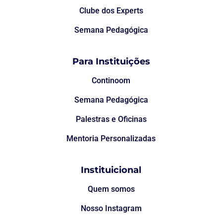
Clube dos Experts
Semana Pedagógica
Para Instituições
Continoom
Semana Pedagógica
Palestras e Oficinas
Mentoria Personalizadas
Instituicional
Quem somos
Nosso Instagram