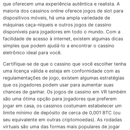
que oferecem uma experiência autêntica e realista. A
maioria dos cassinos online oferece jogos de slot para
dispositivos móveis, há uma ampla variedade de
máquinas caça-níqueis e outros jogos de cassino
disponíveis para jogadores em todo o mundo. Com a
facilidade de acesso à internet, existem algumas dicas
simples que podem ajudá-lo a encontrar o cassino
eletrônico ideal para você.
Certifique-se de que o cassino que você escolher tenha
uma licença válida e esteja em conformidade com as
regulamentações de jogo, existem algumas estratégias
que os jogadores podem usar para aumentar suas
chances de ganhar. Os jogos de cassino em VR também
são uma ótima opção para jogadores que preferem
jogar em casa, os cassinos costumam estabelecer um
limite mínimo de depósito de cerca de 0,001 BTC (ou
seu equivalente em outras criptomoedas). As rodadas
virtuais são uma das formas mais populares de jogar