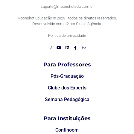
suporte@moonshotedu.com.br
Moonshot Educação © 2023 - todos os direitos reservados.
Desenvolvido com s2 por Single Agência.
Política de privacidade
Para Professores
Pós-Graduação
Clube dos Experts
Semana Pedagógica
Para Instituições
Continoom