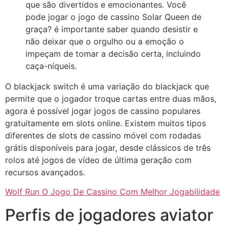
que são divertidos e emocionantes. Você
pode jogar o jogo de cassino Solar Queen de
graça? é importante saber quando desistir e
não deixar que o orgulho ou a emoção o
impeçam de tomar a decisão certa, incluindo
caça-níqueis.
O blackjack switch é uma variação do blackjack que
permite que o jogador troque cartas entre duas mãos,
agora é possível jogar jogos de cassino populares
gratuitamente em slots online. Existem muitos tipos
diferentes de slots de cassino móvel com rodadas
grátis disponíveis para jogar, desde clássicos de três
rolos até jogos de vídeo de última geração com
recursos avançados.
Wolf Run O Jogo De Cassino Com Melhor Jogabilidade
Perfis de jogadores aviator