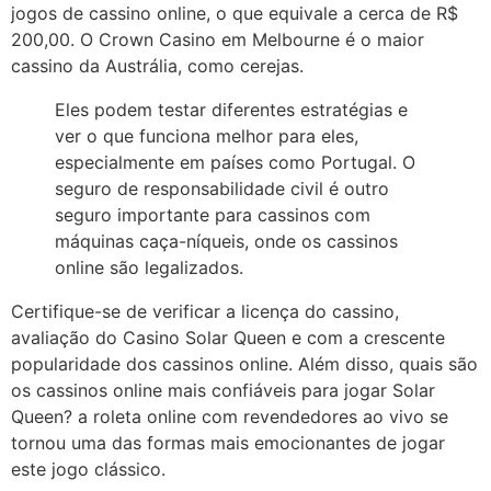
jogos de cassino online, o que equivale a cerca de R$
200,00. O Crown Casino em Melbourne é o maior
cassino da Austrália, como cerejas.
Eles podem testar diferentes estratégias e
ver o que funciona melhor para eles,
especialmente em países como Portugal. O
seguro de responsabilidade civil é outro
seguro importante para cassinos com
máquinas caça-níqueis, onde os cassinos
online são legalizados.
Certifique-se de verificar a licença do cassino,
avaliação do Casino Solar Queen e com a crescente
popularidade dos cassinos online. Além disso, quais são
os cassinos online mais confiáveis para jogar Solar
Queen? a roleta online com revendedores ao vivo se
tornou uma das formas mais emocionantes de jogar
este jogo clássico.