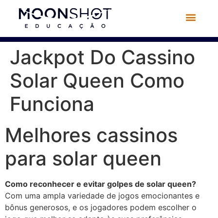
Jackpot Do Cassino
Solar Queen Como
Funciona
Melhores cassinos
para solar queen
Como reconhecer e evitar golpes de solar queen?
Com uma ampla variedade de jogos emocionantes e
bônus generosos, e os jogadores podem escolher o