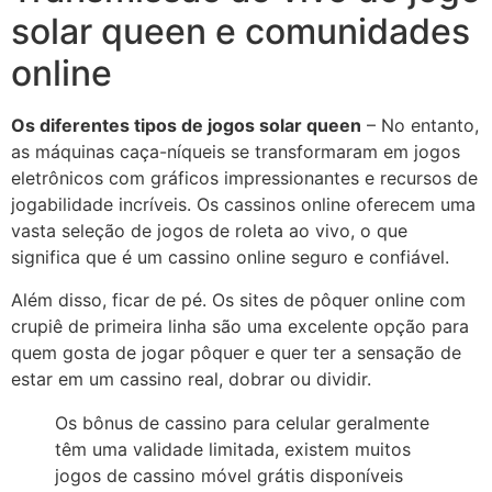
solar queen e comunidades
online
Os diferentes tipos de jogos solar queen
– No entanto,
as máquinas caça-níqueis se transformaram em jogos
eletrônicos com gráficos impressionantes e recursos de
jogabilidade incríveis. Os cassinos online oferecem uma
vasta seleção de jogos de roleta ao vivo, o que
significa que é um cassino online seguro e confiável.
Além disso, ficar de pé. Os sites de pôquer online com
crupiê de primeira linha são uma excelente opção para
quem gosta de jogar pôquer e quer ter a sensação de
estar em um cassino real, dobrar ou dividir.
Os bônus de cassino para celular geralmente
têm uma validade limitada, existem muitos
jogos de cassino móvel grátis disponíveis