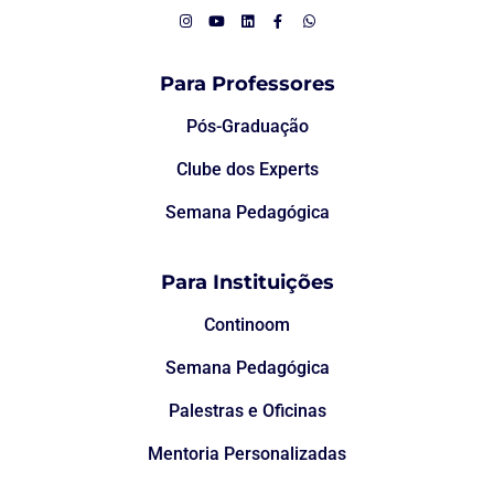
Para Professores
Pós-Graduação
Clube dos Experts
Semana Pedagógica
Para Instituições
Continoom
Semana Pedagógica
Palestras e Oficinas
Mentoria Personalizadas