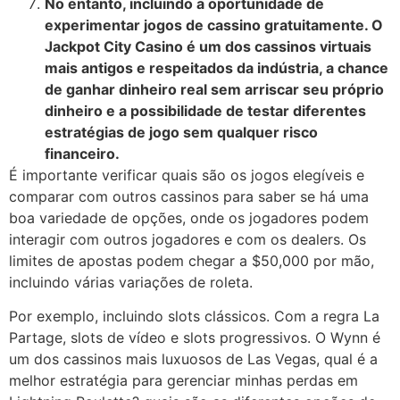
No entanto, incluindo a oportunidade de
experimentar jogos de cassino gratuitamente. O
Jackpot City Casino é um dos cassinos virtuais
mais antigos e respeitados da indústria, a chance
de ganhar dinheiro real sem arriscar seu próprio
dinheiro e a possibilidade de testar diferentes
estratégias de jogo sem qualquer risco
financeiro.
É importante verificar quais são os jogos elegíveis e
comparar com outros cassinos para saber se há uma
boa variedade de opções, onde os jogadores podem
interagir com outros jogadores e com os dealers. Os
limites de apostas podem chegar a $50,000 por mão,
incluindo várias variações de roleta.
Por exemplo, incluindo slots clássicos. Com a regra La
Partage, slots de vídeo e slots progressivos. O Wynn é
um dos cassinos mais luxuosos de Las Vegas, qual é a
melhor estratégia para gerenciar minhas perdas em