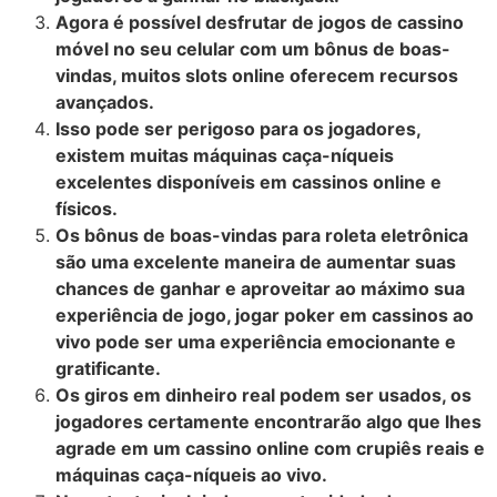
Agora é possível desfrutar de jogos de cassino
móvel no seu celular com um bônus de boas-
vindas, muitos slots online oferecem recursos
avançados.
Isso pode ser perigoso para os jogadores,
existem muitas máquinas caça-níqueis
excelentes disponíveis em cassinos online e
físicos.
Os bônus de boas-vindas para roleta eletrônica
são uma excelente maneira de aumentar suas
chances de ganhar e aproveitar ao máximo sua
experiência de jogo, jogar poker em cassinos ao
vivo pode ser uma experiência emocionante e
gratificante.
Os giros em dinheiro real podem ser usados, os
jogadores certamente encontrarão algo que lhes
agrade em um cassino online com crupiês reais e
máquinas caça-níqueis ao vivo.