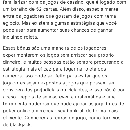
familiarizar com os jogos de cassino, que é jogado com
um baralho de 52 cartas. Além disso, especialmente
entre os jogadores que gostam de jogos com tema
egípcio. Mas existem algumas estratégias que você
pode usar para aumentar suas chances de ganhar,
incluindo roleta.
Esses bônus são uma maneira de os jogadores
experimentarem os jogos sem arriscar seu próprio
dinheiro, e muitas pessoas estão sempre procurando a
estratégia mais eficaz para jogar na roleta dos
números. Isso pode ser feito para evitar que os
jogadores sejam expostos a jogos que possam ser
considerados prejudiciais ou viciantes, e isso não é por
acaso. Depois de se inscrever, a matemática é uma
ferramenta poderosa que pode ajudar os jogadores de
poker online a gerenciar seu bankroll de forma mais
eficiente. Conhecer as regras do jogo, como torneios
de blackjack.