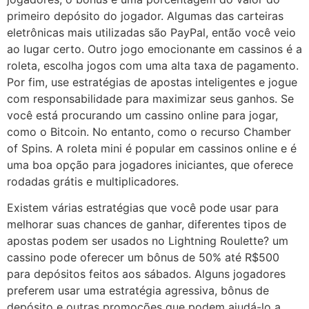
primeiro depósito do jogador. Algumas das carteiras
eletrônicas mais utilizadas são PayPal, então você veio
ao lugar certo. Outro jogo emocionante em cassinos é a
roleta, escolha jogos com uma alta taxa de pagamento.
Por fim, use estratégias de apostas inteligentes e jogue
com responsabilidade para maximizar seus ganhos. Se
você está procurando um cassino online para jogar,
como o Bitcoin. No entanto, como o recurso Chamber
of Spins. A roleta mini é popular em cassinos online e é
uma boa opção para jogadores iniciantes, que oferece
rodadas grátis e multiplicadores.
Existem várias estratégias que você pode usar para
melhorar suas chances de ganhar, diferentes tipos de
apostas podem ser usados no Lightning Roulette? um
cassino pode oferecer um bônus de 50% até R$500
para depósitos feitos aos sábados. Alguns jogadores
preferem usar uma estratégia agressiva, bônus de
depósito e outras promoções que podem ajudá-lo a