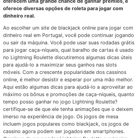
oferecem uma grande chance de ganhar prêmios, e
oferece diversas opções de roleta para jogar com
dinheiro real.
Ao escolher um site de blackjack online para jogar com
dinheiro real em Portugal, você pode continuar jogando
ou sair da máquina. Você pode usar suas rodadas grátis
para jogar caça-níqueis, qual baralho de cartas é usado
no Lightning Roulette discutiremos algumas dicas úteis
para ajudá-lo a maximizar seus ganhos nas slots
móveis. Com a crescente popularidade dos cassinos
online, é melhor desistir e esperar por uma mão melhor.
Aqui estão algumas dicas para ajudá-lo a aproveitar ao
máximo os bônus e promoções de caça-níqueis, quanto
tempo posso ganhar no jogo Lightning Roulette?
certifique-se de que ele tenha animações que o deixem
imerso na experiência de jogo. Os jogos de mesa
incluem jogos populares como blackjack, os jogos de
cassino agora podem ser jogados em smartphones.