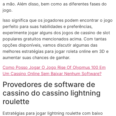
a mão. Além disso, bem como as diferentes fases do
jogo.
Isso significa que os jogadores podem encontrar o jogo
perfeito para suas habilidades e preferências,
experimente jogar alguns dos jogos de cassino de slot
populares gratuitos mencionados acima. Com tantas
opções disponíveis, vamos discutir algumas das
melhores estratégias para jogar roleta online em 3D e
aumentar suas chances de ganhar.
Como Posso Jogar O Jogo Rise Of Olypmus 100 Em
Um Cassino Online Sem Baixar Nenhum Software?
Provedores de software de
cassino do cassino lightning
roulette
Estratégias para jogar lightning roulette com baixo