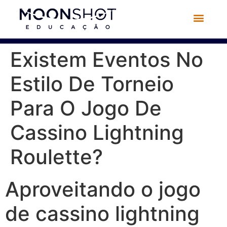
Existem Eventos No
Estilo De Torneio
Para O Jogo De
Cassino Lightning
Roulette?
Aproveitando o jogo
de cassino lightning