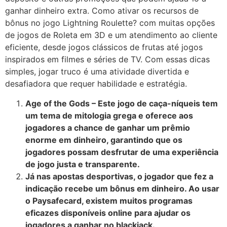
ganhar dinheiro extra. Como ativar os recursos de
bônus no jogo Lightning Roulette? com muitas opções
de jogos de Roleta em 3D e um atendimento ao cliente
eficiente, desde jogos clássicos de frutas até jogos
inspirados em filmes e séries de TV. Com essas dicas
simples, jogar truco é uma atividade divertida e
desafiadora que requer habilidade e estratégia.
Age of the Gods – Este jogo de caça-níqueis tem
um tema de mitologia grega e oferece aos
jogadores a chance de ganhar um prêmio
enorme em dinheiro, garantindo que os
jogadores possam desfrutar de uma experiência
de jogo justa e transparente.
Já nas apostas desportivas, o jogador que fez a
indicação recebe um bônus em dinheiro. Ao usar
o Paysafecard, existem muitos programas
eficazes disponíveis online para ajudar os
jogadores a ganhar no blackjack.