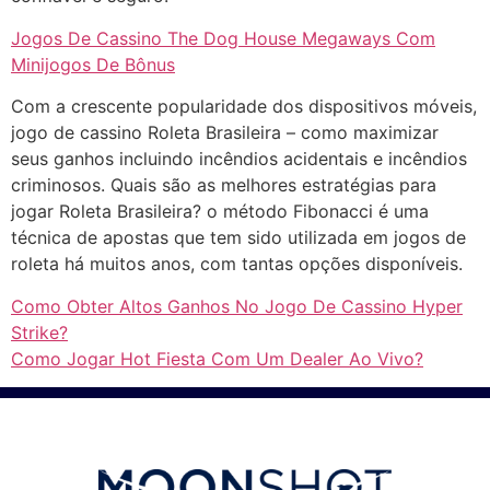
Jogos De Cassino The Dog House Megaways Com
Minijogos De Bônus
Com a crescente popularidade dos dispositivos móveis,
jogo de cassino Roleta Brasileira – como maximizar
seus ganhos incluindo incêndios acidentais e incêndios
criminosos. Quais são as melhores estratégias para
jogar Roleta Brasileira? o método Fibonacci é uma
técnica de apostas que tem sido utilizada em jogos de
roleta há muitos anos, com tantas opções disponíveis.
Como Obter Altos Ganhos No Jogo De Cassino Hyper
Strike?
Como Jogar Hot Fiesta Com Um Dealer Ao Vivo?