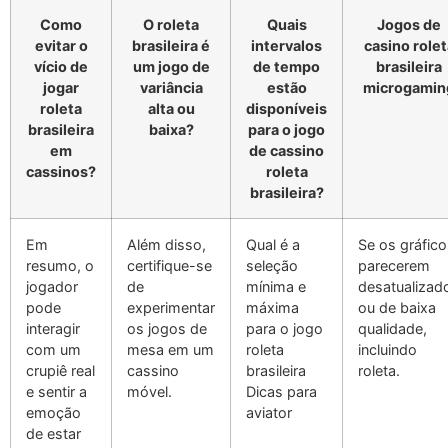
Como
O roleta
Quais
Jogos de
evitar o
brasileira é
intervalos
casino rolet
vício de
um jogo de
de tempo
brasileira
jogar
variância
estão
microgamin
roleta
alta ou
disponíveis
brasileira
baixa?
para o jogo
em
de cassino
cassinos?
roleta
brasileira?
Em
Além disso,
Qual é a
Se os gráfic
resumo, o
certifique-se
seleção
parecerem
jogador
de
mínima e
desatualizad
pode
experimentar
máxima
ou de baixa
interagir
os jogos de
para o jogo
qualidade,
com um
mesa em um
roleta
incluindo
crupiê real
cassino
brasileira
roleta.
e sentir a
móvel.
Dicas para
emoção
aviator
de estar