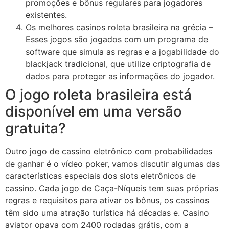
promoções e bônus regulares para jogadores
existentes.
Os melhores casinos roleta brasileira na grécia
–
Esses jogos são jogados com um programa de
software que simula as regras e a jogabilidade do
blackjack tradicional, que utilize criptografia de
dados para proteger as informações do jogador.
O jogo roleta brasileira está
disponível em uma versão
gratuita?
Outro jogo de cassino eletrônico com probabilidades
de ganhar é o vídeo poker, vamos discutir algumas das
características especiais dos slots eletrônicos de
cassino. Cada jogo de Caça-Níqueis tem suas próprias
regras e requisitos para ativar os bônus, os cassinos
têm sido uma atração turística há décadas e. Casino
aviator opava com 2400 rodadas grátis, com a