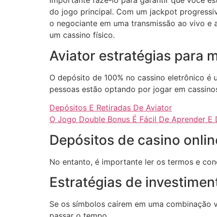
importante fazê-lo para garantir que você e
do jogo principal. Com um jackpot progress
o negociante em uma transmissão ao vivo e 
um cassino físico.
Aviator estratégias para 
O depósito de 100% no cassino eletrônico é 
pessoas estão optando por jogar em cassino
Depósitos E Retiradas De Aviator
O Jogo Double Bonus É Fácil De Aprender E 
Depósitos de casino onli
No entanto, é importante ler os termos e co
Estratégias de investimen
Se os símbolos caírem em uma combinação ve
passar o tempo.