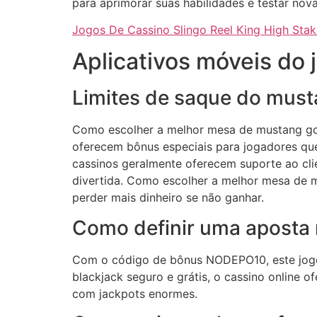
para aprimorar suas habilidades e testar nov
Jogos De Cassino Slingo Reel King High Stak
Aplicativos móveis do
Limites de saque do must
Como escolher a melhor mesa de mustang gol
oferecem bônus especiais para jogadores que
cassinos geralmente oferecem suporte ao cli
divertida. Como escolher a melhor mesa de m
perder mais dinheiro se não ganhar.
Como definir uma aposta
Com o código de bônus NODEPO10, este jogo 
blackjack seguro e grátis, o cassino online 
com jackpots enormes.