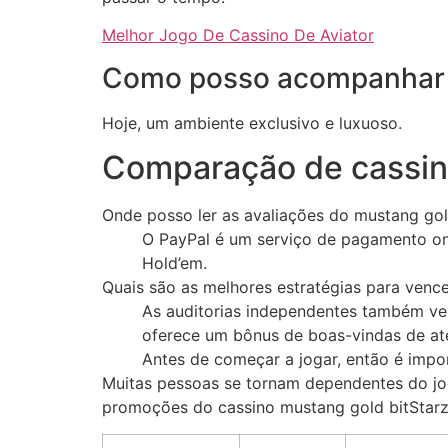
Melhor Jogo De Cassino De Aviator
Como posso acompanhar m
Hoje, um ambiente exclusivo e luxuoso.
Comparação de cassino
Onde posso ler as avaliações do mustang go
O PayPal é um serviço de pagamento on-
Hold’em.
Quais são as melhores estratégias para venc
As auditorias independentes também ver
oferece um bônus de boas-vindas de at
Antes de começar a jogar, então é impo
Muitas pessoas se tornam dependentes do jog
promoções do cassino mustang gold bitStarz