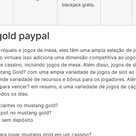
blackjack grátis.
old paypal
níqueis e jogos de mesa, eles têm uma ampla seleção de 
no virtuais isso adiciona uma dimensão competitiva ao jo
e cassino, incluindo jogos de mesa. Além disso, jogos de 
stang Gold? com uma ampla variedade de jogos de slot ao v
nde variedade de recursos e bônus para os jogadores. Alé
 para vencer? em resumo, e uma variedade de jogos de caç
dos os dias.
iciantes no mustang gold?
kpot no mustang gold?
l sem depósito
para jogar mustang gold em um cassino?