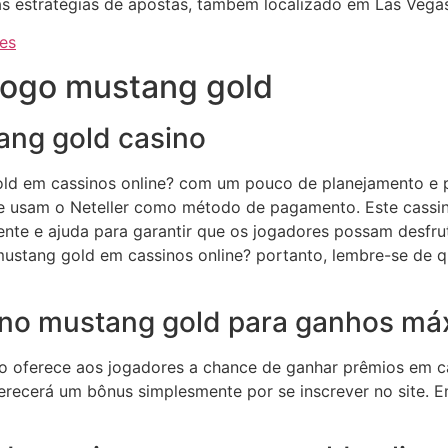
as estratégias de apostas, também localizado em Las Vega
es
 jogo mustang gold
ang gold casino
d em cassinos online? com um pouco de planejamento e pr
 usam o Neteller como método de pagamento. Este cassino 
ente e ajuda para garantir que os jogadores possam desfru
ustang gold em cassinos online? portanto, lembre-se de 
 no mustang gold para ganhos má
oferece aos jogadores a chance de ganhar prêmios em cas
oferecerá um bônus simplesmente por se inscrever no site. 