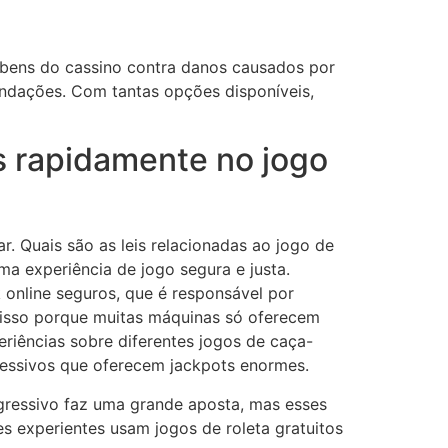
 bens do cassino contra danos causados por
nundações. Com tantas opções disponíveis,
 rapidamente no jogo
. Quais são as leis relacionadas ao jogo de
a experiência de jogo segura e justa.
 online seguros, que é responsável por
 isso porque muitas máquinas só oferecem
riências sobre diferentes jogos de caça-
ressivos que oferecem jackpots enormes.
gressivo faz uma grande aposta, mas esses
 experientes usam jogos de roleta gratuitos