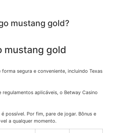
go mustang gold?
go mustang gold
 forma segura e conveniente, incluindo Texas
e regulamentos aplicáveis, o Betway Casino
possível. Por fim, pare de jogar. Bônus e
óvel a qualquer momento.