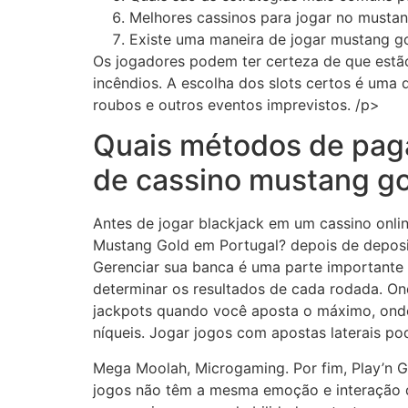
Melhores cassinos para jogar no musta
Existe uma maneira de jogar mustang go
Os jogadores podem ter certeza de que estã
incêndios. A escolha dos slots certos é uma 
roubos e outros eventos imprevistos. /p>
Quais métodos de pag
de cassino mustang g
Antes de jogar blackjack em um cassino onlin
Mustang Gold em Portugal? depois de deposit
Gerenciar sua banca é uma parte importante 
determinar os resultados de cada rodada. O
jackpots quando você aposta o máximo, onde 
níqueis. Jogar jogos com apostas laterais p
Mega Moolah, Microgaming. Por fim, Play’n 
jogos não têm a mesma emoção e interação q