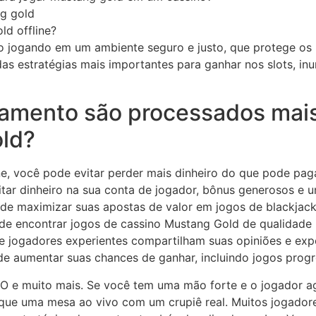
ng gold
ld offline?
o jogando em um ambiente seguro e justo, que protege os
das estratégias mais importantes para ganhar nos slots, i
amento são processados mais
old?
e, você pode evitar perder mais dinheiro do que pode pagar
ar dinheiro na sua conta de jogador, bônus generosos e um
de maximizar suas apostas de valor em jogos de blackjack
nde encontrar jogos de cassino Mustang Gold de qualidade
jogadores experientes compartilham suas opiniões e expe
ode aumentar suas chances de ganhar, incluindo jogos prog
GO e muito mais. Se você tem uma mão forte e o jogador a
ue uma mesa ao vivo com um crupiê real. Muitos jogadores