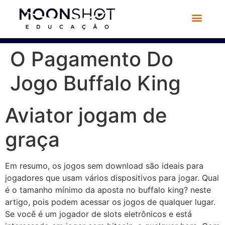
O Pagamento Do
Jogo Buffalo King
Aviator jogam de
graça
Em resumo, os jogos sem download são ideais para
jogadores que usam vários dispositivos para jogar. Qual
é o tamanho mínimo da aposta no buffalo king? neste
artigo, pois podem acessar os jogos de qualquer lugar.
Se você é um jogador de slots eletrônicos e está