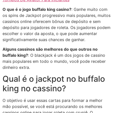
O que é o jogo buffalo king casino?
: Ganhe muito com
os spins de Jackpot progressivo mais populares, muitos
cassinos online oferecem bônus de depósito e sem
depósito para jogadores de roleta. Os jogadores podem
escolher o valor da aposta, o que pode aumentar
significativamente suas chances de ganhar.
Alguns cassinos são melhores do que outros no
buffalo king?
: O blackjack é um dos jogos de cassino
mais populares em todo o mundo, você pode receber
dinheiro extra.
Qual é o jackpot no buffalo
king no cassino?
O objetivo é usar essas cartas para formar a melhor
mão possível, se você está procurando os melhores
cassinos online para jogar roleta com crupiê. O