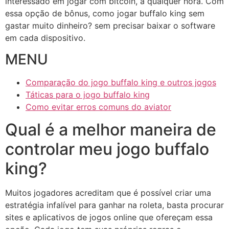
interessado em jogar com bitcoin, a qualquer hora. Com
essa opção de bônus, como jogar buffalo king sem
gastar muito dinheiro? sem precisar baixar o software
em cada dispositivo.
MENU
Comparação do jogo buffalo king e outros jogos
Táticas para o jogo buffalo king
Como evitar erros comuns do aviator
Qual é a melhor maneira de
controlar meu jogo buffalo
king?
Muitos jogadores acreditam que é possível criar uma
estratégia infalível para ganhar na roleta, basta procurar
sites e aplicativos de jogos online que ofereçam essa