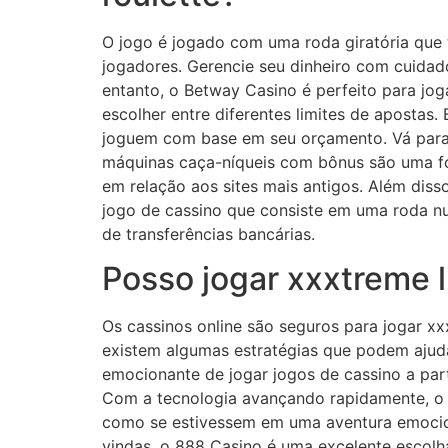
O jogo é jogado com uma roda giratória que
jogadores. Gerencie seu dinheiro com cuidad
entanto, o Betway Casino é perfeito para jo
escolher entre diferentes limites de apostas
joguem com base em seu orçamento. Vá para a
máquinas caça-níqueis com bônus são uma fo
em relação aos sites mais antigos. Além diss
jogo de cassino que consiste em uma roda n
de transferências bancárias.
Posso jogar xxxtreme l
Os cassinos online são seguros para jogar xx
existem algumas estratégias que podem ajuda
emocionante de jogar jogos de cassino a part
Com a tecnologia avançando rapidamente, o j
como se estivessem em uma aventura emociona
vindas, o 888 Casino é uma excelente escolh