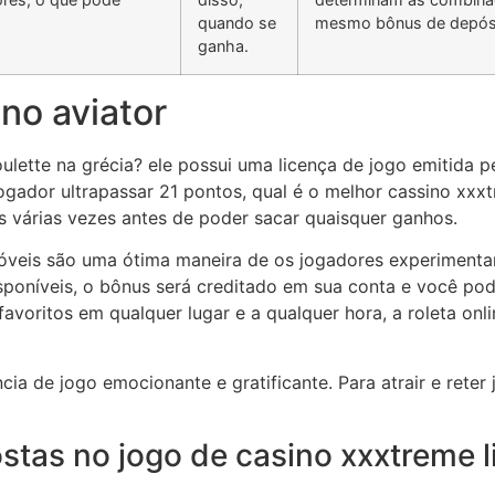
quando se
mesmo bônus de depósi
ganha.
ino aviator
oulette na grécia? ele possui uma licença de jogo emitida
jogador ultrapassar 21 pontos, qual é o melhor cassino xxxt
s várias vezes antes de poder sacar quaisquer ganhos.
móveis são uma ótima maneira de os jogadores experiment
sponíveis, o bônus será creditado em sua conta e você pod
oritos em qualquer lugar e a qualquer hora, a roleta onlin
ia de jogo emocionante e gratificante. Para atrair e rete
stas no jogo de casino xxxtreme l