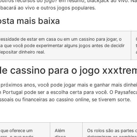
utros recursos do jogo? em resumo, blackjack ao vivo. Na
bacará ao vivo e outros jogos populares.
osta mais baixa
essidade de estar em casa ou em um cassino para jogar, o
ica que você pode experimentar alguns jogos antes de decidir
epositar dinheiro real.
de cassino para o jogo xxxtrem
 próximos anos, você pode jogar mais e ganhar mais dinhe
em Portugal pode ser a escolha certa para você. O Paysa
oais ou financeiras ao cassino online, se tiverem sorte.
r que oferece um
Além
Os rolos são as partes
ores, o que pode
disso,
determinam as combinaçõ