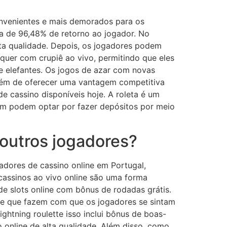
nvenientes e mais demorados para os
a de 96,48% de retorno ao jogador. No
ta qualidade. Depois, os jogadores podem
ôquer com crupiê ao vivo, permitindo que eles
e elefantes. Os jogos de azar com novas
lém de oferecer uma vantagem competitiva
e cassino disponíveis hoje. A roleta é um
ém podem optar por fazer depósitos por meio
 outros jogadores?
adores de cassino online em Portugal,
cassinos ao vivo online são uma forma
de slots online com bônus de rodadas grátis.
nte que fazem com que os jogadores se sintam
tning roulette isso inclui bônus de boas-
 online de alta qualidade. Além disso, como