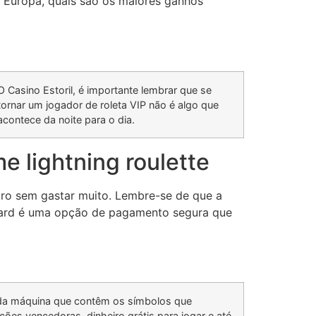
 Europa, quais são os maiores ganhos
O Casino Estoril, é importante lembrar que se
tornar um jogador de roleta VIP não é algo que
acontece da noite para o dia.
e lightning roulette
iro sem gastar muito. Lembre-se de que a
fecard é uma opção de pagamento segura que
 da máquina que contêm os símbolos que
es vencedoras, dinheiro grátis para jogar e até