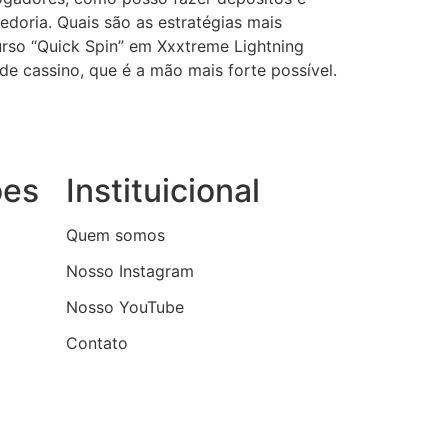
edoria. Quais são as estratégias mais
urso “Quick Spin” em Xxxtreme Lightning
de cassino, que é a mão mais forte possível.
ões
Instituicional
Quem somos
Nosso Instagram
Nosso YouTube
Contato