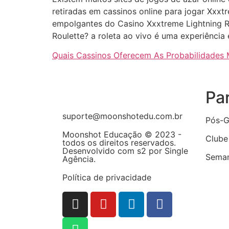
retiradas em cassinos online para jogar Xxxt
empolgantes do Casino Xxxtreme Lightning Ro
Roulette? a roleta ao vivo é uma experiência
Quais Cassinos Oferecem As Probabilidades 
Pa
suporte@moonshotedu.com.br
Pós-G
Moonshot Educação © 2023 -
Clube
todos os direitos reservados.
Desenvolvido com s2 por Single
Seman
Agência.
Política de privacidade