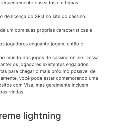
ão frequentemente baseados em temas
o de licença do SRIJ no site do cassino.
da um com suas próprias características e
os jogadores enquanto jogam, então é
 no mundo dos jogos de cassino online. Dessa
anter os jogadores existentes engajados.
rtas para chegar o mais próximo possível de
tuitamente, você pode estar comemorando uma
pósitos com Visa, mas geralmente incluem
oas-vindas.
reme lightning