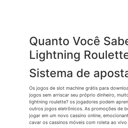
Quanto Você Sabe
Lightning Roulett
Sistema de aposta
Os jogos de slot machine grátis para downl
jogos sem arriscar seu próprio dinheiro, mu
lightning roulette? os jogadores podem apre
outros jogos eletrônicos. As promoções de 
jogar em um novo cassino online, emocionant
cavar os cassinos móveis com roleta ao vivo