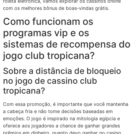
roleta eletrônica, vamos explorar os cassinos online
com os melhores bônus de boas-vindas grátis.
Como funcionam os
programas vip e os
sistemas de recompensa do
jogo club tropicana?
Sobre a distância de bloqueio
no jogo de cassino club
tropicana?
Com essa promoção, é importante que você mantenha
a cabeça fria e não tome decisões baseadas em
emoções. O jogo é inspirado na mitologia egípcia e
oferece aos jogadores a chance de ganhar grandes
prêmios em dinheiro, quanto devo ganhar no casino