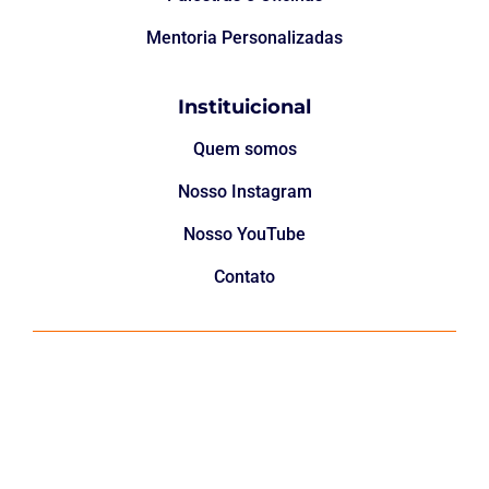
Mentoria Personalizadas
Instituicional
Quem somos
Nosso Instagram
Nosso YouTube
Contato