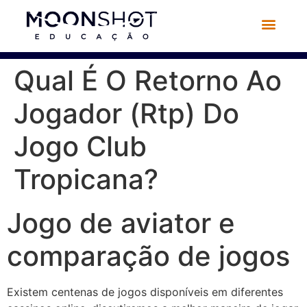
Qual É O Retorno Ao
Jogador (Rtp) Do
Jogo Club
Tropicana?
Jogo de aviator e
comparação de jogos
Existem centenas de jogos disponíveis em diferentes