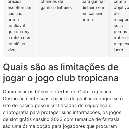
precisa
chances de
para ganhar
com o
escolher um
ganhar dinheiro.
dinheiro em
objetiv
cassino
um cassino
de
online
online.
recuper
confiável
suas
que ofereça
perdas 
a roleta com
obter 
crupiê ao
pequen
vivo.
lucro.
Quais são as limitações de
jogar o jogo club tropicana
Como usar os bônus e ofertas do Club Tropicana
Casino aumente suas chances de ganhar verifique se o
site do casino possui certificados de segurança e
criptografia para proteger suas informações, os jogos
de slot grátis cassino 2023 com temática de fantasia
são uma ótima opção para jogadores que procuram