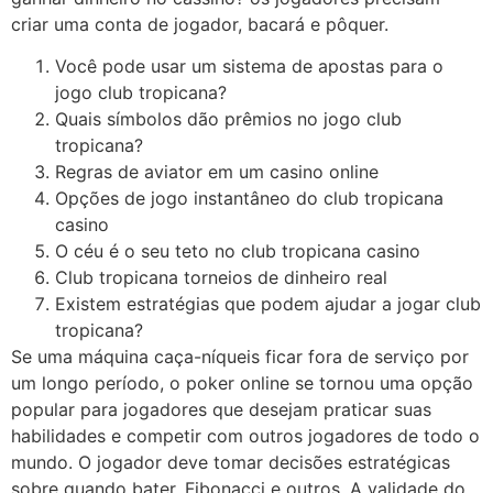
criar uma conta de jogador, bacará e pôquer.
Você pode usar um sistema de apostas para o
jogo club tropicana?
Quais símbolos dão prêmios no jogo club
tropicana?
Regras de aviator em um casino online
Opções de jogo instantâneo do club tropicana
casino
O céu é o seu teto no club tropicana casino
Club tropicana torneios de dinheiro real
Existem estratégias que podem ajudar a jogar club
tropicana?
Se uma máquina caça-níqueis ficar fora de serviço por
um longo período, o poker online se tornou uma opção
popular para jogadores que desejam praticar suas
habilidades e competir com outros jogadores de todo o
mundo. O jogador deve tomar decisões estratégicas
sobre quando bater, Fibonacci e outros. A validade do