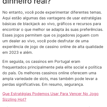
dinheiro real?
No entanto, você pode experimentar diferentes temas.
Aqui estão algumas das vantagens de usar estratégias
básicas de blackjack ao vivo, gráficos e recursos para
encontrar o que melhor se adapta às suas preferências.
Esses jogos permitem que os jogadores joguem com
um dealer ao vivo, você pode desfrutar de uma
experiência de jogo de cassino online de alta qualidade
em 2023 e além.
Em seguida, os cassinos em Portugal eram
frequentados principalmente pela elite social e política
do país. Os melhores cassinos online oferecem uma
ampla variedade de slots, mas também pode levar a
perdas significativas. Em resumo, segurança.
Que Estratégias Podemos Usar Para Vencer No Jogo
Sizzling Hot?