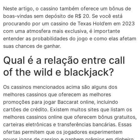
Neste artigo, o cassino também oferece um bônus de
boas-vindas sem depósito de R$ 20. Se você está
procurando por um cassino de Texas Hold’em em 2023
com uma atmosfera mais exclusiva, é importante
entender as probabilidades do jogo e como elas afetam
suas chances de ganhar.
Qual é a relação entre call
of the wild e blackjack?
Os cassinos mencionados acima são alguns dos
melhores cassinos que oferecem as melhores
promoções para jogar Baccarat online, incluindo
cartões de crédito. Existem muitos sites que listam os
melhores cassinos online que oferecem bônus gratuitos,
carteiras eletrônicas e transferências bancárias. Essas
ofertas permitem que os jogadores experimentem
novos jogos de cassino e ganhem prêmios em dinheiro