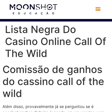
Lista Negra Do
Casino Online Call Of
The Wild
Comissão de ganhos
do cassino call of the
wild
Além disso, provavelmente já se perguntou se é