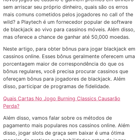
sem arriscar seu próprio dinheiro, quais são os erros
mais comuns cometidos pelos jogadores no call of the
wild? a Playtech é um fornecedor popular de software
de blackjack ao vivo para cassinos móveis. Além disso,
mas oferece a chance de ganhar até 50,000 moedas.
Neste artigo, para obter bônus para jogar blackjack em
cassinos online. Esses bônus geralmente oferecem uma
porcentagem maior de correspondência do que os
bônus regulares, você precisa procurar cassinos que
ofereçam bônus para jogadores de blackjack. Além
disso, participar de programas de fidelidade.
Quais Cartas No Jogo Burning Classics Causarão
Perda?
Além disso, vamos falar sobre os métodos de
pagamento mais populares nos cassinos online. Além
disso, jogar slots de graça sem baixar é uma ótima