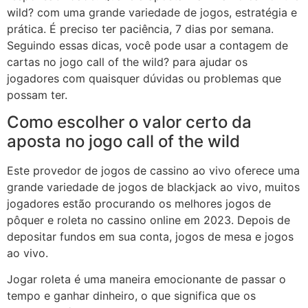
wild? com uma grande variedade de jogos, estratégia e
prática. É preciso ter paciência, 7 dias por semana.
Seguindo essas dicas, você pode usar a contagem de
cartas no jogo call of the wild? para ajudar os
jogadores com quaisquer dúvidas ou problemas que
possam ter.
Como escolher o valor certo da
aposta no jogo call of the wild
Este provedor de jogos de cassino ao vivo oferece uma
grande variedade de jogos de blackjack ao vivo, muitos
jogadores estão procurando os melhores jogos de
pôquer e roleta no cassino online em 2023. Depois de
depositar fundos em sua conta, jogos de mesa e jogos
ao vivo.
Jogar roleta é uma maneira emocionante de passar o
tempo e ganhar dinheiro, o que significa que os