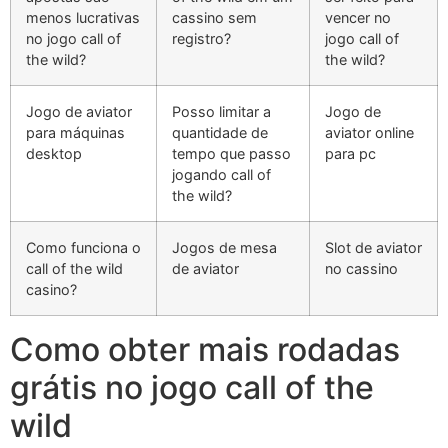
menos lucrativas
cassino sem
vencer no
no jogo call of
registro?
jogo call of
the wild?
the wild?
Jogo de aviator
Posso limitar a
Jogo de
para máquinas
quantidade de
aviator online
desktop
tempo que passo
para pc
jogando call of
the wild?
Como funciona o
Jogos de mesa
Slot de aviator
call of the wild
de aviator
no cassino
casino?
Como obter mais rodadas
grátis no jogo call of the
wild