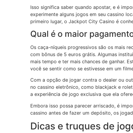
Isso significa saber quando apostar, e é impo
experimente alguns jogos em seu cassino loc
primeiro lugar, o Jackpot City Casino é conh
Qual é o maior pagamento
Os caça-níqueis progressivos são os mais r
com bônus de 5 euros grátis. Algumas institu
mais tempo e ter mais chances de ganhar. Es
você se sentir como se estivesse em um filme
Com a opção de jogar contra o dealer ou out
no cassino eletrônico, como blackjack e rolet
a experiência de jogo exclusiva que ela ofer
Embora isso possa parecer arriscado, é impo
cassino antes de fazer um depósito, os joga
Dicas e truques de jog