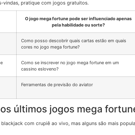
vindas, pratique com jogos gratuitos.
O jogo mega fortune pode ser influenciado apenas
pela habilidade ou sorte?
Como posso descobrir quais cartas estão em quais
cores no jogo mega fortune?
de
Como se inscrever no jogo mega fortune em um
cassino esloveno?
Ferramentas de previsão do aviator
os últimos jogos mega fortun
 blackjack com crupiê ao vivo, mas alguns são mais popula