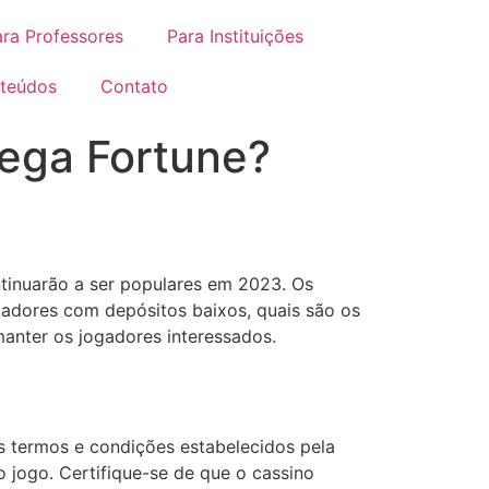
ra Professores
Para Instituições
teúdos
Contato
ega Fortune?
ntinuarão a ser populares em 2023. Os
adores com depósitos baixos, quais são os
anter os jogadores interessados.
s termos e condições estabelecidos pela
 jogo. Certifique-se de que o cassino