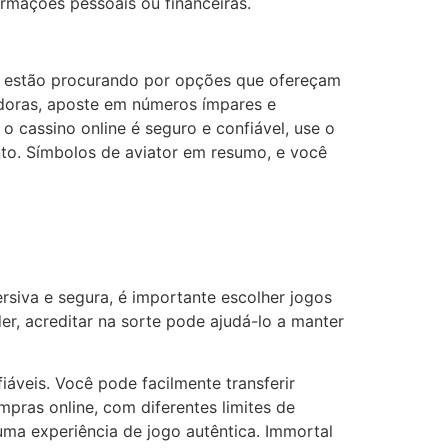
ormações pessoais ou financeiras.
s estão procurando por opções que ofereçam
doras, aposte em números ímpares e
o cassino online é seguro e confiável, use o
to. Símbolos de aviator em resumo, e você
siva e segura, é importante escolher jogos
r, acreditar na sorte pode ajudá-lo a manter
áveis. Você pode facilmente transferir
ompras online, com diferentes limites de
uma experiência de jogo autêntica. Immortal