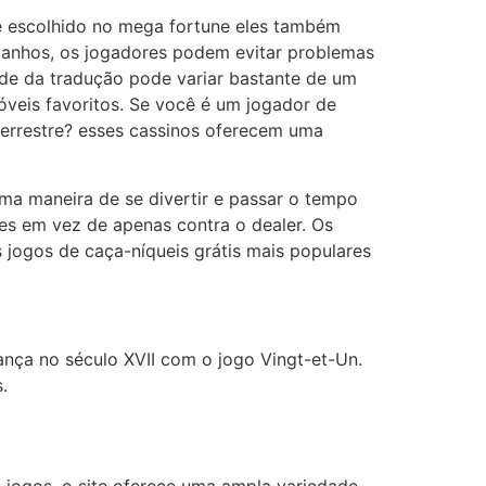
é escolhido no mega fortune eles também
ganhos, os jogadores podem evitar problemas
ade da tradução pode variar bastante de um
óveis favoritos. Se você é um jogador de
terrestre? esses cassinos oferecem uma
ma maneira de se divertir e passar o tempo
res em vez de apenas contra o dealer. Os
 jogos de caça-níqueis grátis mais populares
ança no século XVII com o jogo Vingt-et-Un.
.
s jogos, o site oferece uma ampla variedade