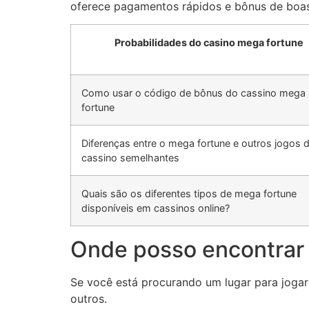
oferece pagamentos rápidos e bônus de boas-
Probabilidades do casino mega fortune
Como usar o código de bônus do cassino mega
fortune
Diferenças entre o mega fortune e outros jogos 
cassino semelhantes
Quais são os diferentes tipos de mega fortune
disponíveis em cassinos online?
Onde posso encontrar 
Se você está procurando um lugar para jogar
outros.