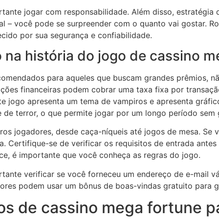
rtante jogar com responsabilidade. Além disso, estratégia 
al – você pode se surpreender com o quanto vai gostar. R
ecido por sua segurança e confiabilidade.
 na história do jogo de cassino m
ecomendados para aqueles que buscam grandes prêmios, nã
ições financeiras podem cobrar uma taxa fixa por transaçã
te jogo apresenta um tema de vampiros e apresenta gráfic
 de terror, o que permite jogar por um longo período sem g
ros jogadores, desde caça-níqueis até jogos de mesa. Se 
a. Certifique-se de verificar os requisitos de entrada ante
ece, é importante que você conheça as regras do jogo.
rtante verificar se você forneceu um endereço de e-mail v
dores podem usar um bônus de boas-vindas gratuito para ga
os de cassino mega fortune pa