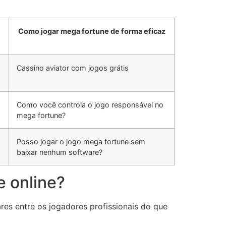
Como jogar mega fortune de forma eficaz
Cassino aviator com jogos grátis
Como você controla o jogo responsável no
mega fortune?
Posso jogar o jogo mega fortune sem
baixar nenhum software?
e online?
res entre os jogadores profissionais do que