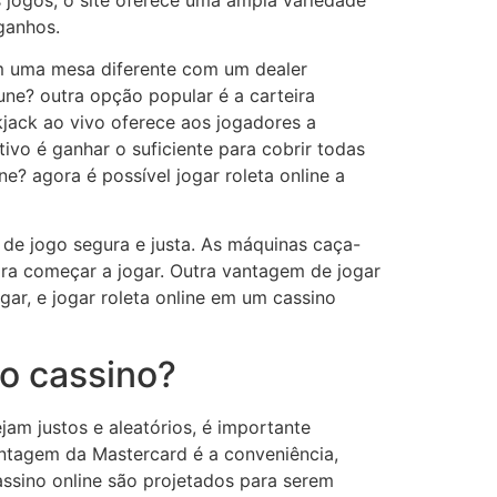
ganhos.
em uma mesa diferente com um dealer
une? outra opção popular é a carteira
kjack ao vivo oferece aos jogadores a
ivo é ganhar o suficiente para cobrir todas
? agora é possível jogar roleta online a
 de jogo segura e justa. As máquinas caça-
ara começar a jogar. Outra vantagem de jogar
ar, e jogar roleta online em um cassino
o cassino?
jam justos e aleatórios, é importante
antagem da Mastercard é a conveniência,
assino online são projetados para serem