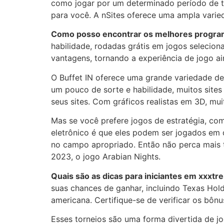
como jogar por um determinado período de te
para você. A nSites oferece uma ampla varie
Como posso encontrar os melhores programa
habilidade, rodadas grátis em jogos selecio
vantagens, tornando a experiência de jogo a
O Buffet IN oferece uma grande variedade d
um pouco de sorte e habilidade, muitos site
seus sites. Com gráficos realistas em 3D, mui
Mas se você prefere jogos de estratégia, co
eletrônico é que eles podem ser jogados em q
no campo apropriado. Então não perca mais
2023, o jogo Arabian Nights.
Quais são as dicas para iniciantes em xxxtre
suas chances de ganhar, incluindo Texas Hold
americana. Certifique-se de verificar os bôn
Esses torneios são uma forma divertida de j