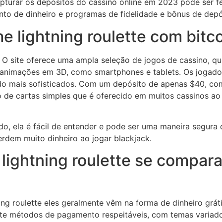
apturar os depósitos do cassino online em 2023 pode ser f
nto de dinheiro e programas de fidelidade e bônus de depó
e lightning roulette com bitc
 O site oferece uma ampla seleção de jogos de cassino, q
e animações em 3D, como smartphones e tablets. Os jogador
ndo mais sofisticados. Com um depósito de apenas $40, co
go de cartas simples que é oferecido em muitos cassinos a
o, ela é fácil de entender e pode ser uma maneira segura 
rdem muito dinheiro ao jogar blackjack.
lightning roulette se compar
ing roulette eles geralmente vêm na forma de dinheiro grá
eite métodos de pagamento respeitáveis, com temas variado