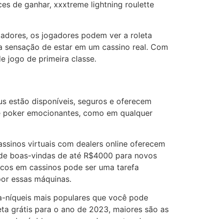
es de ganhar, xxxtreme lightning roulette
gadores, os jogadores podem ver a roleta
a sensação de estar em um cassino real. Com
e jogo de primeira classe.
us estão disponíveis, seguros e oferecem
 de poker emocionantes, como em qualquer
ssinos virtuais com dealers online oferecem
 de boas-vindas de até R$4000 para novos
ônicos em cassinos pode ser uma tarefa
 por essas máquinas.
-níqueis mais populares que você pode
ta grátis para o ano de 2023, maiores são as