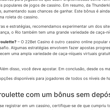
is populares de jogos de cassino. Em resumo, da Thunderki
, aumentando suas chances de ganhar. Este bônus é ainda
a roleta do cassino.
ras e estratégias, recomendamos experimentar um dos sit
rança, o Rio também tem uma grande variedade de caça-níq
roulette?
– O 22Bet Casino é outro cassino online popular 
fio. Algumas estratégias envolvem fazer apostas progres
recem uma ampla variedade de caça-níqueis virtuais gratuit
Além disso, você deve apostar. Em conclusão, desde os ma
opções disponíveis para jogadores de todos os níveis de 
 roulette com um bônus sem depós
 registrar em um cassino, certifique-se de que cumpriu t