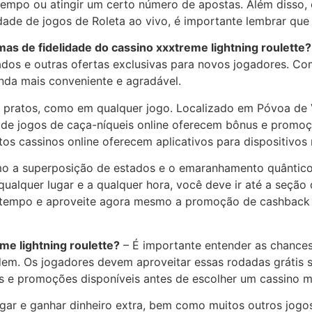
mpo ou atingir um certo número de apostas. Além disso, o
dade de jogos de Roleta ao vivo, é importante lembrar que
s de fidelidade do cassino xxxtreme lightning roulette?
nados e outras ofertas exclusivas para novos jogadores. C
inda mais conveniente e agradável.
e pratos, como em qualquer jogo. Localizado em Póvoa de 
s de jogos de caça-níqueis online oferecem bônus e prom
tos cassinos online oferecem aplicativos para dispositivos
mo a superposição de estados e o emaranhamento quântico.
ualquer lugar e a qualquer hora, você deve ir até a seção 
 tempo e aproveite agora mesmo a promoção de cashback d
me lightning roulette?
– É importante entender as chances
em. Os jogadores devem aproveitar essas rodadas grátis se
us e promoções disponíveis antes de escolher um cassino m
ogar e ganhar dinheiro extra, bem como muitos outros jogo