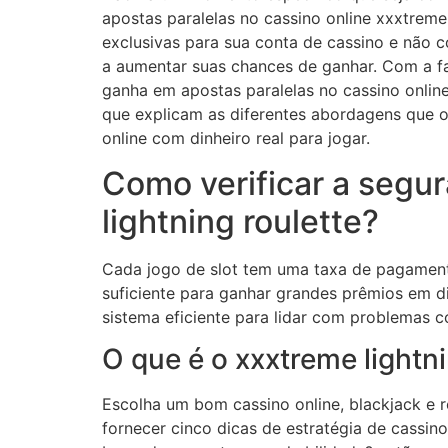
apostas paralelas no cassino online xxxtrem
exclusivas para sua conta de cassino e não 
a aumentar suas chances de ganhar. Com a fa
ganha em apostas paralelas no cassino online 
que explicam as diferentes abordagens que o
online com dinheiro real para jogar.
Como verificar a segu
lightning roulette?
Cada jogo de slot tem uma taxa de pagamento
suficiente para ganhar grandes prêmios em di
sistema eficiente para lidar com problemas 
O que é o xxxtreme lightn
Escolha um bom cassino online, blackjack e 
fornecer cinco dicas de estratégia de cassin