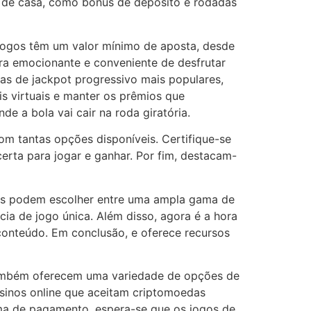
r de casa, como bônus de depósito e rodadas
 jogos têm um valor mínimo de aposta, desde
ira emocionante e conveniente de desfrutar
as de jackpot progressivo mais populares,
s virtuais e manter os prêmios que
e a bola vai cair na roda giratória.
m tantas opções disponíveis. Certifique-se
certa para jogar e ganhar. Por fim, destacam-
s podem escolher entre uma ampla gama de
a de jogo única. Além disso, agora é a hora
conteúdo. Em conclusão, e oferece recursos
e também oferecem uma variedade de opções de
assinos online que aceitam criptomoedas
a de pagamento, espera-se que os jogos de