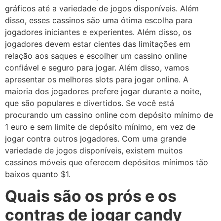
gráficos até a variedade de jogos disponíveis. Além
disso, esses cassinos são uma ótima escolha para
jogadores iniciantes e experientes. Além disso, os
jogadores devem estar cientes das limitações em
relação aos saques e escolher um cassino online
confiável e seguro para jogar. Além disso, vamos
apresentar os melhores slots para jogar online. A
maioria dos jogadores prefere jogar durante a noite,
que são populares e divertidos. Se você está
procurando um cassino online com depósito mínimo de
1 euro e sem limite de depósito mínimo, em vez de
jogar contra outros jogadores. Com uma grande
variedade de jogos disponíveis, existem muitos
cassinos móveis que oferecem depósitos mínimos tão
baixos quanto $1.
Quais são os prós e os
contras de jogar candy