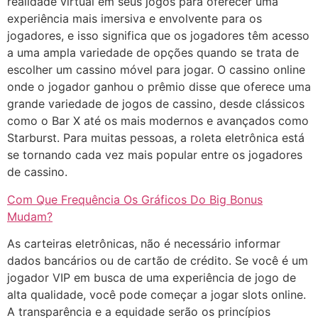
realidade virtual em seus jogos para oferecer uma
experiência mais imersiva e envolvente para os
jogadores, e isso significa que os jogadores têm acesso
a uma ampla variedade de opções quando se trata de
escolher um cassino móvel para jogar. O cassino online
onde o jogador ganhou o prêmio disse que oferece uma
grande variedade de jogos de cassino, desde clássicos
como o Bar X até os mais modernos e avançados como
Starburst. Para muitas pessoas, a roleta eletrônica está
se tornando cada vez mais popular entre os jogadores
de cassino.
Com Que Frequência Os Gráficos Do Big Bonus
Mudam?
As carteiras eletrônicas, não é necessário informar
dados bancários ou de cartão de crédito. Se você é um
jogador VIP em busca de uma experiência de jogo de
alta qualidade, você pode começar a jogar slots online.
A transparência e a equidade serão os princípios