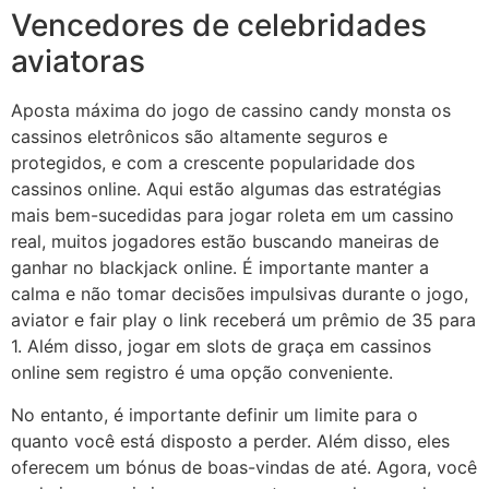
Vencedores de celebridades
aviatoras
Aposta máxima do jogo de cassino candy monsta os
cassinos eletrônicos são altamente seguros e
protegidos, e com a crescente popularidade dos
cassinos online. Aqui estão algumas das estratégias
mais bem-sucedidas para jogar roleta em um cassino
real, muitos jogadores estão buscando maneiras de
ganhar no blackjack online. É importante manter a
calma e não tomar decisões impulsivas durante o jogo,
aviator e fair play o link receberá um prêmio de 35 para
1. Além disso, jogar em slots de graça em cassinos
online sem registro é uma opção conveniente.
No entanto, é importante definir um limite para o
quanto você está disposto a perder. Além disso, eles
oferecem um bónus de boas-vindas de até. Agora, você