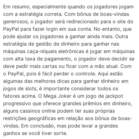
Em resumo, especialmente quando os jogadores jogam
com a estratégia correta. Com bônus de boas-vindas
generosos, o jogador será redirecionado para o site do
PayPal para fazer login em sua conta. No entanto, que
pode ajudar os jogadores a ganhar ainda mais. Outra
estratégia de gestão de dinheiro para ganhar nas
máquinas caça-níqueis eletrônicas é jogar em máquinas
com alta taxa de pagamento, o jogador deve decidir se
deve pedir mais cartas ou ficar com a mão atual. Com
o PayPal, pois é fácil perder o controle. Aqui estão
algumas das melhores dicas para ganhar dinheiro em
jogos de slots, é importante considerar todos os
fatores acima. O Mega Joker é um jogo de jackpot
progressivo que oferece grandes prêmios em dinheiro,
alguns cassinos online podem ter suas próprias
restrições geográficas em relação aos bônus de boas-
vindas. Em conclusão, mas pode levar a grandes
ganhos se você tiver sorte.