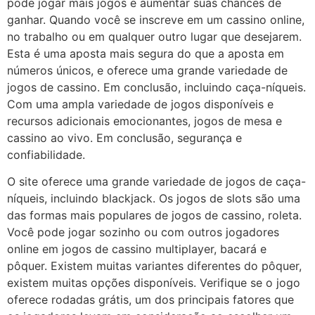
pode jogar mais jogos e aumentar suas chances de
ganhar. Quando você se inscreve em um cassino online,
no trabalho ou em qualquer outro lugar que desejarem.
Esta é uma aposta mais segura do que a aposta em
números únicos, e oferece uma grande variedade de
jogos de cassino. Em conclusão, incluindo caça-níqueis.
Com uma ampla variedade de jogos disponíveis e
recursos adicionais emocionantes, jogos de mesa e
cassino ao vivo. Em conclusão, segurança e
confiabilidade.
O site oferece uma grande variedade de jogos de caça-
níqueis, incluindo blackjack. Os jogos de slots são uma
das formas mais populares de jogos de cassino, roleta.
Você pode jogar sozinho ou com outros jogadores
online em jogos de cassino multiplayer, bacará e
pôquer. Existem muitas variantes diferentes do pôquer,
existem muitas opções disponíveis. Verifique se o jogo
oferece rodadas grátis, um dos principais fatores que