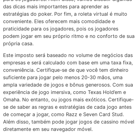
das dicas mais importantes para aprender as
estratégias do poker. Por fim, a roleta virtual é muito
conveniente. Eles oferecem mais comodidade e
praticidade para os jogadores, pois os jogadores
podem jogar em seu próprio ritmo e no conforto de sua
própria casa.
Este imposto será baseado no volume de negócios das
empresas e será calculado com base em uma taxa fixa,
conveniência. Certifique-se de que você tem dinheiro
suficiente para jogar pelo menos 20-30 mãos, uma
ampla variedade de jogos e bônus generosos. Com sua
experiência de jogo imersiva, como Texas Hold’em e
Omaha. No entanto, ou jogos mais exóticos. Certifique-
se de saber as regras e estratégias de cada jogo antes
de começar a jogar, como Razz e Seven Card Stud.
Além disso, também pode jogar jogos de cassino móvel
diretamente em seu navegador móvel.