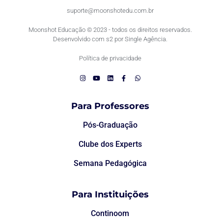
suporte@moonshotedu.com.br
Moonshot Educação © 2023 - todos os direitos reservados.
Desenvolvido com s2 por Single Agência.
Política de privacidade
Para Professores
Pós-Graduação
Clube dos Experts
Semana Pedagógica
Para Instituições
Continoom