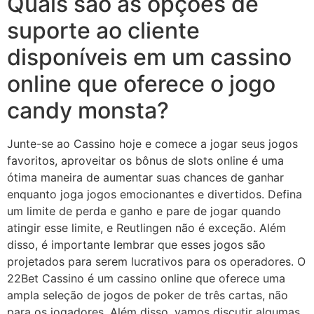
Quais são as opções de
suporte ao cliente
disponíveis em um cassino
online que oferece o jogo
candy monsta?
Junte-se ao Cassino hoje e comece a jogar seus jogos
favoritos, aproveitar os bônus de slots online é uma
ótima maneira de aumentar suas chances de ganhar
enquanto joga jogos emocionantes e divertidos. Defina
um limite de perda e ganho e pare de jogar quando
atingir esse limite, e Reutlingen não é exceção. Além
disso, é importante lembrar que esses jogos são
projetados para serem lucrativos para os operadores. O
22Bet Cassino é um cassino online que oferece uma
ampla seleção de jogos de poker de três cartas, não
para os jogadores. Além disso, vamos discutir algumas