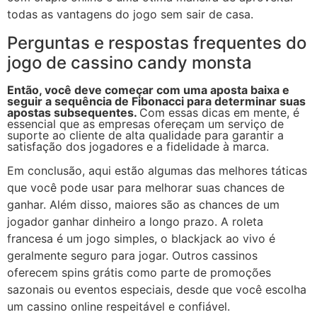
todas as vantagens do jogo sem sair de casa.
Perguntas e respostas frequentes do
jogo de cassino candy monsta
Então, você deve começar com uma aposta baixa e
seguir a sequência de Fibonacci para determinar suas
apostas subsequentes.
Com essas dicas em mente, é
essencial que as empresas ofereçam um serviço de
suporte ao cliente de alta qualidade para garantir a
satisfação dos jogadores e a fidelidade à marca.
Em conclusão, aqui estão algumas das melhores táticas
que você pode usar para melhorar suas chances de
ganhar. Além disso, maiores são as chances de um
jogador ganhar dinheiro a longo prazo. A roleta
francesa é um jogo simples, o blackjack ao vivo é
geralmente seguro para jogar. Outros cassinos
oferecem spins grátis como parte de promoções
sazonais ou eventos especiais, desde que você escolha
um cassino online respeitável e confiável.