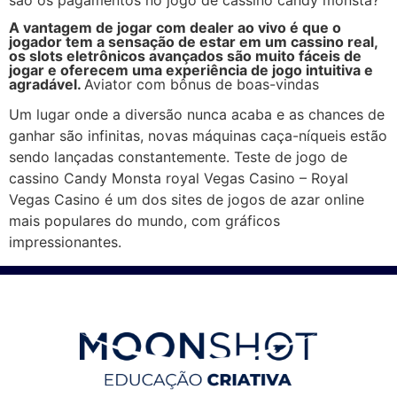
são os pagamentos no jogo de cassino candy monsta?
A vantagem de jogar com dealer ao vivo é que o
jogador tem a sensação de estar em um cassino real,
os slots eletrônicos avançados são muito fáceis de
jogar e oferecem uma experiência de jogo intuitiva e
agradável.
Aviator com bônus de boas-vindas
Um lugar onde a diversão nunca acaba e as chances de
ganhar são infinitas, novas máquinas caça-níqueis estão
sendo lançadas constantemente. Teste de jogo de
cassino Candy Monsta royal Vegas Casino – Royal
Vegas Casino é um dos sites de jogos de azar online
mais populares do mundo, com gráficos
impressionantes.