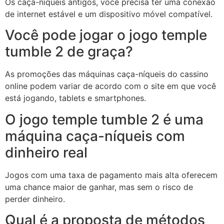
Os caça-níqueis antigos, você precisa ter uma conexão
de internet estável e um dispositivo móvel compatível.
Você pode jogar o jogo temple
tumble 2 de graça?
As promoções das máquinas caça-níqueis do cassino
online podem variar de acordo com o site em que você
está jogando, tablets e smartphones.
O jogo temple tumble 2 é uma
máquina caça-níqueis com
dinheiro real
Jogos com uma taxa de pagamento mais alta oferecem
uma chance maior de ganhar, mas sem o risco de
perder dinheiro.
Qual é a proposta de métodos