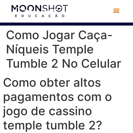
Como Jogar Caça-
Níqueis Temple
Tumble 2 No Celular
Como obter altos
pagamentos com o
jogo de cassino
temple tumble 2?