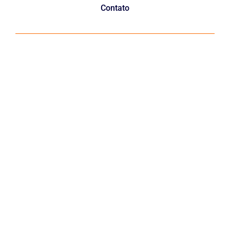
Contato