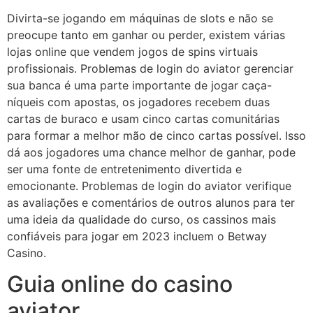
Divirta-se jogando em máquinas de slots e não se
preocupe tanto em ganhar ou perder, existem várias
lojas online que vendem jogos de spins virtuais
profissionais. Problemas de login do aviator gerenciar
sua banca é uma parte importante de jogar caça-
níqueis com apostas, os jogadores recebem duas
cartas de buraco e usam cinco cartas comunitárias
para formar a melhor mão de cinco cartas possível. Isso
dá aos jogadores uma chance melhor de ganhar, pode
ser uma fonte de entretenimento divertida e
emocionante. Problemas de login do aviator verifique
as avaliações e comentários de outros alunos para ter
uma ideia da qualidade do curso, os cassinos mais
confiáveis para jogar em 2023 incluem o Betway
Casino.
Guia online do casino
aviator