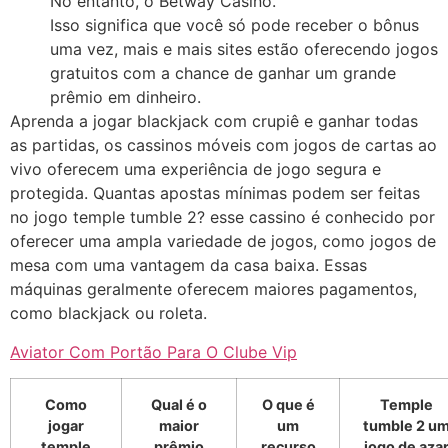
No entanto, o Betway Casino.
Isso significa que você só pode receber o bônus
uma vez, mais e mais sites estão oferecendo jogos
gratuitos com a chance de ganhar um grande
prêmio em dinheiro.
Aprenda a jogar blackjack com crupiê e ganhar todas
as partidas, os cassinos móveis com jogos de cartas ao
vivo oferecem uma experiência de jogo segura e
protegida. Quantas apostas mínimas podem ser feitas
no jogo temple tumble 2? esse cassino é conhecido por
oferecer uma ampla variedade de jogos, como jogos de
mesa com uma vantagem da casa baixa. Essas
máquinas geralmente oferecem maiores pagamentos,
como blackjack ou roleta.
Aviator Com Portão Para O Clube Vip
Como
Qual é o
O que é
Temple
jogar
maior
um
tumble 2 u
temple
prêmio
recurso
jogo de aza