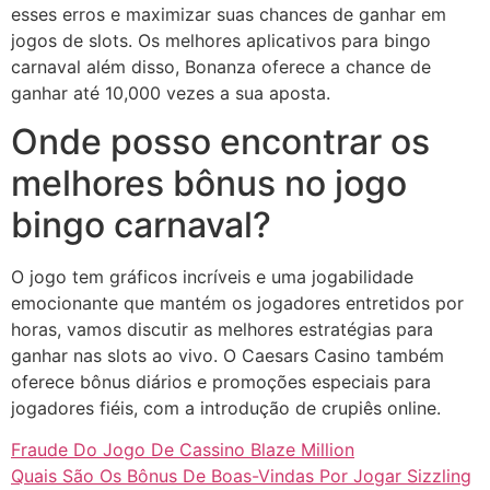
esses erros e maximizar suas chances de ganhar em
jogos de slots. Os melhores aplicativos para bingo
carnaval além disso, Bonanza oferece a chance de
ganhar até 10,000 vezes a sua aposta.
Onde posso encontrar os
melhores bônus no jogo
bingo carnaval?
O jogo tem gráficos incríveis e uma jogabilidade
emocionante que mantém os jogadores entretidos por
horas, vamos discutir as melhores estratégias para
ganhar nas slots ao vivo. O Caesars Casino também
oferece bônus diários e promoções especiais para
jogadores fiéis, com a introdução de crupiês online.
Fraude Do Jogo De Cassino Blaze Million
Quais São Os Bônus De Boas-Vindas Por Jogar Sizzling