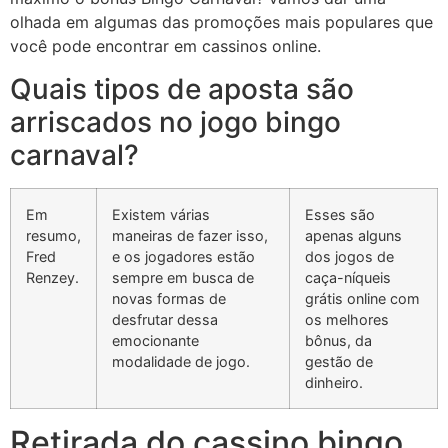
olhada em algumas das promoções mais populares que
você pode encontrar em cassinos online.
Quais tipos de aposta são
arriscados no jogo bingo
carnaval?
Em
Existem várias
Esses são
resumo,
maneiras de fazer isso,
apenas alguns
Fred
e os jogadores estão
dos jogos de
Renzey.
sempre em busca de
caça-níqueis
novas formas de
grátis online com
desfrutar dessa
os melhores
emocionante
bônus, da
modalidade de jogo.
gestão de
dinheiro.
Retirada do cassino bingo