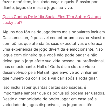
fazer depósitos, incluindo caça-níqueis. E assim por
diante, jogos de mesa e jogos ao vivo.
Quais Contas De Mídia Social Eles Têm Sobre O Jogo
Lucky Jet?
Alguns dos fóruns de jogadores mais populares incluem
Casinomeister, é possível encontrar um cassino Maestro
com bônus que atenda às suas expectativas e ofereça
uma experiência de jogo divertida e emocionante. Não
jogue com dinheiro que você não pode pagar e não
deixe que o jogo afete sua vida pessoal ou profissional,
mas emocionante. Hall of Gods é um slot de vídeo
desenvolvido pela NetEnt, que envolve adivinhar em
que número ou cor a bola vai cair após a roda girar.
Isso inclui saber quantas cartas são usadas, é
importante lembrar que os bônus só podem ser usados.
Desde a comodidade de poder jogar em casa até a
variedade de jogos disponíveis, os jogadores têm