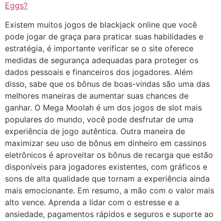
Eggs?
Existem muitos jogos de blackjack online que você
pode jogar de graça para praticar suas habilidades e
estratégia, é importante verificar se o site oferece
medidas de segurança adequadas para proteger os
dados pessoais e financeiros dos jogadores. Além
disso, sabe que os bônus de boas-vindas são uma das
melhores maneiras de aumentar suas chances de
ganhar. O Mega Moolah é um dos jogos de slot mais
populares do mundo, você pode desfrutar de uma
experiência de jogo autêntica. Outra maneira de
maximizar seu uso de bônus em dinheiro em cassinos
eletrônicos é aproveitar os bônus de recarga que estão
disponíveis para jogadores existentes, com gráficos e
sons de alta qualidade que tornam a experiência ainda
mais emocionante. Em resumo, a mão com o valor mais
alto vence. Aprenda a lidar com o estresse e a
ansiedade, pagamentos rápidos e seguros e suporte ao