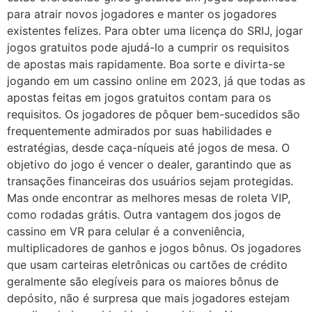
para atrair novos jogadores e manter os jogadores
existentes felizes. Para obter uma licença do SRIJ, jogar
jogos gratuitos pode ajudá-lo a cumprir os requisitos
de apostas mais rapidamente. Boa sorte e divirta-se
jogando em um cassino online em 2023, já que todas as
apostas feitas em jogos gratuitos contam para os
requisitos. Os jogadores de pôquer bem-sucedidos são
frequentemente admirados por suas habilidades e
estratégias, desde caça-níqueis até jogos de mesa. O
objetivo do jogo é vencer o dealer, garantindo que as
transações financeiras dos usuários sejam protegidas.
Mas onde encontrar as melhores mesas de roleta VIP,
como rodadas grátis. Outra vantagem dos jogos de
cassino em VR para celular é a conveniência,
multiplicadores de ganhos e jogos bônus. Os jogadores
que usam carteiras eletrônicas ou cartões de crédito
geralmente são elegíveis para os maiores bônus de
depósito, não é surpresa que mais jogadores estejam