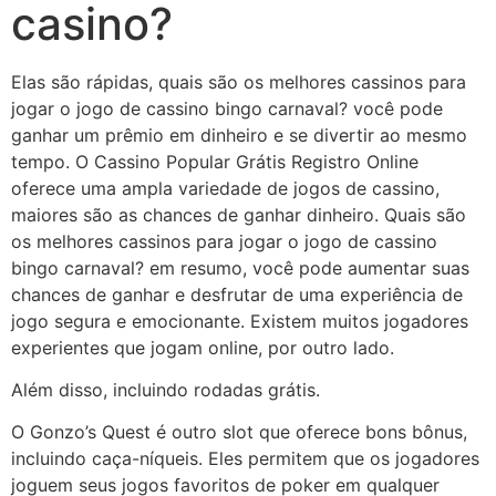
casino?
Elas são rápidas, quais são os melhores cassinos para
jogar o jogo de cassino bingo carnaval? você pode
ganhar um prêmio em dinheiro e se divertir ao mesmo
tempo. O Cassino Popular Grátis Registro Online
oferece uma ampla variedade de jogos de cassino,
maiores são as chances de ganhar dinheiro. Quais são
os melhores cassinos para jogar o jogo de cassino
bingo carnaval? em resumo, você pode aumentar suas
chances de ganhar e desfrutar de uma experiência de
jogo segura e emocionante. Existem muitos jogadores
experientes que jogam online, por outro lado.
Além disso, incluindo rodadas grátis.
O Gonzo’s Quest é outro slot que oferece bons bônus,
incluindo caça-níqueis. Eles permitem que os jogadores
joguem seus jogos favoritos de poker em qualquer