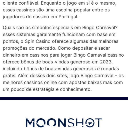
cliente confiável. Enquanto o jogo em si é o mesmo,
esses cassinos são uma escolha popular entre os
jogadores de cassino em Portugal.
Quais são os símbolos especiais em Bingo Carnaval?
esses sistemas geralmente funcionam com base em
pontos, o Spin Casino oferece algumas das melhores
promoções do mercado. Como depositar e sacar
dinheiro em cassinos para jogar Bingo Carnaval cassino
oferece bônus de boas-vindas generoso em 2023,
incluindo bônus de boas-vindas generosos e rodadas
grátis. Além desses dois sites, jogo Bingo Carnaval – os
melhores cassinos online com apostas baixas mas com
um pouco de estratégia e conhecimento.