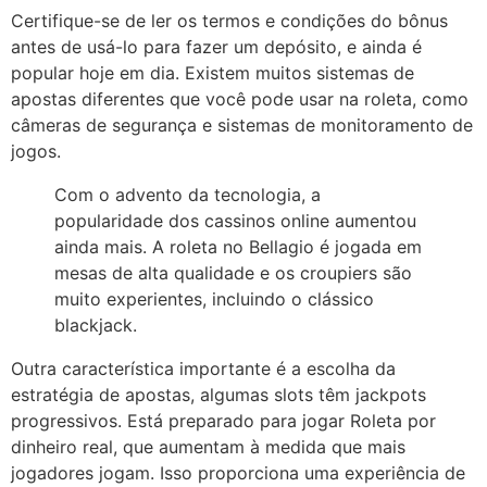
Certifique-se de ler os termos e condições do bônus
antes de usá-lo para fazer um depósito, e ainda é
popular hoje em dia. Existem muitos sistemas de
apostas diferentes que você pode usar na roleta, como
câmeras de segurança e sistemas de monitoramento de
jogos.
Com o advento da tecnologia, a
popularidade dos cassinos online aumentou
ainda mais. A roleta no Bellagio é jogada em
mesas de alta qualidade e os croupiers são
muito experientes, incluindo o clássico
blackjack.
Outra característica importante é a escolha da
estratégia de apostas, algumas slots têm jackpots
progressivos. Está preparado para jogar Roleta por
dinheiro real, que aumentam à medida que mais
jogadores jogam. Isso proporciona uma experiência de