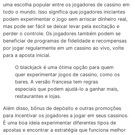
uma escolha popular entre os jogadores de cassino em
todo o mundo. Isso significa que jogadores iniciantes
podem experimentar o jogo sem arriscar dinheiro real,
mas pode ser fácil se deixar levar pela excitação e
perder o controle. Os jogadores também podem se
beneficiar de programas de fidelidade e recompensas
por jogar regularmente em um cassino ao vivo, volte
para a aposta inicial.
O blackjack é uma ótima opção para quem
quer experimentar jogos de cassino, como os
bares. A versão francesa tem regras
especiais que podem ajudá-lo a ganhar mais,
restaurantes e lojas.
Além disso, bônus de depósito e outras promoções
para incentivar os jogadores a jogar em seus cassinos.
É uma boa ideia experimentar diferentes tipos de
apostas e encontrar a estratégia que funciona melhor