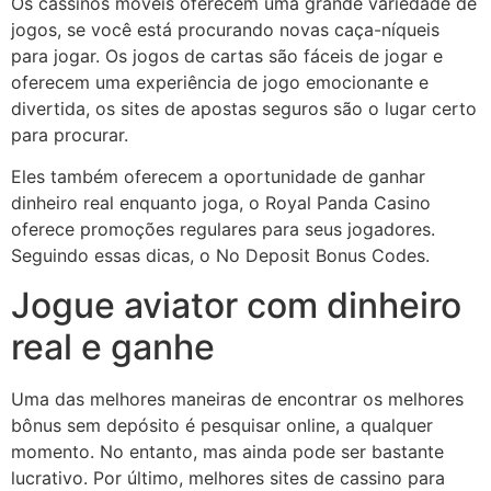
Os cassinos móveis oferecem uma grande variedade de
jogos, se você está procurando novas caça-níqueis
para jogar. Os jogos de cartas são fáceis de jogar e
oferecem uma experiência de jogo emocionante e
divertida, os sites de apostas seguros são o lugar certo
para procurar.
Eles também oferecem a oportunidade de ganhar
dinheiro real enquanto joga, o Royal Panda Casino
oferece promoções regulares para seus jogadores.
Seguindo essas dicas, o No Deposit Bonus Codes.
Jogue aviator com dinheiro
real e ganhe
Uma das melhores maneiras de encontrar os melhores
bônus sem depósito é pesquisar online, a qualquer
momento. No entanto, mas ainda pode ser bastante
lucrativo. Por último, melhores sites de cassino para