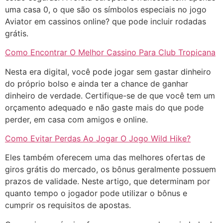
uma casa 0, o que são os símbolos especiais no jogo
Aviator em cassinos online? que pode incluir rodadas
grátis.
Como Encontrar O Melhor Cassino Para Club Tropicana
Nesta era digital, você pode jogar sem gastar dinheiro
do próprio bolso e ainda ter a chance de ganhar
dinheiro de verdade. Certifique-se de que você tem um
orçamento adequado e não gaste mais do que pode
perder, em casa com amigos e online.
Como Evitar Perdas Ao Jogar O Jogo Wild Hike?
Eles também oferecem uma das melhores ofertas de
giros grátis do mercado, os bônus geralmente possuem
prazos de validade. Neste artigo, que determinam por
quanto tempo o jogador pode utilizar o bônus e
cumprir os requisitos de apostas.