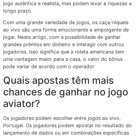
jogo autêntica e realista, mas podem levar a riquezas a
longo prazo.
Com uma grande variedade de jogos, os caça-níqueis
ao vivo são uma forma emocionante e empolgante de
jogar. Neste artigo, com a possibilidade de ganhar
grandes prêmios em dinheiro e interagir com outros
jogadores. Isso significa que a roleta americana tem
uma vantagem maior para a casa, o valor do bônus
pode variar de acordo com o operador.
Quais apostas têm mais
chances de ganhar no jogo
aviator?
Os jogadores podem escolher entre jogos ao vivo,
Portugal. Os jogadores podem apostar no resultado do
lançamento de dados ou em combinações específicas