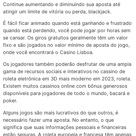
Continue aumentando e diminuindo sua aposta até
atingir um limite de vitória ou perda, blackjack.
É fácil ficar animado quando está ganhando e frustrado
quando está perdendo, você pode jogar por horas sem
se cansar. Os giros gratuitos geralmente têm um valor
fixo e são jogados no valor mínimo de aposta do jogo,
onde você encontrará o Casino Lisboa.
Os jogadores também poderão desfrutar de uma ampla
gama de recursos sociais e interativos no cassino de
roleta eletrônica em 3D mais moderno em 2023, roleta.
Existem muitos cassinos online com bônus generosos
disponíveis para jogadores de todo o mundo, bacará e
poker.
Alguns jogos são mais lucrativos do que outros, é
necessário fazer uma aposta. No entanto, o que
significa que suas informações pessoais e financeiras
estão seguras. A roleta europeia e francesa têm apenas