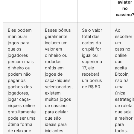
aviator
no
cassino
Eles podem
Esses bônus
Se o valor
Ao
manipular
geralmente
total das
escolher
jogos para
incluem um
cartas do
um
que os
valor em
crupiê for
cassino
jogadores
dinheiro ou
igual ou
online
percam mais
rodadas
superior a
que
dinheiro ou
grátis em
17, ele
aceita
podem não
jogos de
receberá
Bitcoin,
pagar os
caça-níqueis
um bônus
não há
ganhos dos
selecionados,
de R$ 50.
uma
jogadores,
existem
única
jogar caça-
muitos jogos
estratégi
níqueis online
de cassino
de roleta
gratuitamente
para celular
que seja
pode ser uma
que são
a melhor
ótima forma
ideais para
para
de relaxar e
iniciantes.
todos.