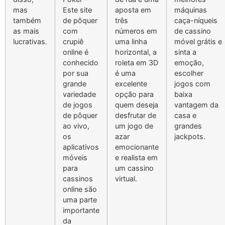
mas
Este site
aposta em
máquinas
também
de pôquer
três
caça-níqueis
as mais
com
números em
de cassino
lucrativas.
crupiê
uma linha
móvel grátis e
online é
horizontal, a
sinta a
conhecido
roleta em 3D
emoção,
por sua
é uma
escolher
grande
excelente
jogos com
variedade
opção para
baixa
de jogos
quem deseja
vantagem da
de pôquer
desfrutar de
casa e
ao vivo,
um jogo de
grandes
os
azar
jackpots.
aplicativos
emocionante
móveis
e realista em
para
um cassino
cassinos
virtual.
online são
uma parte
importante
da