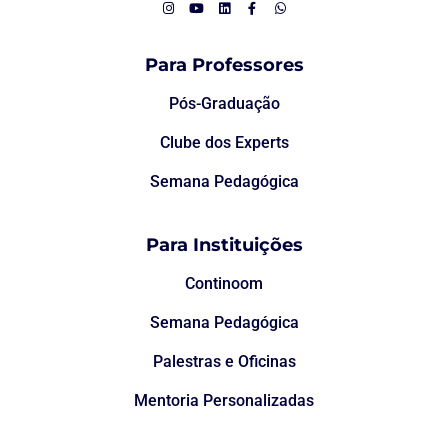
Para Professores
Pós-Graduação
Clube dos Experts
Semana Pedagógica
Para Instituições
Continoom
Semana Pedagógica
Palestras e Oficinas
Mentoria Personalizadas