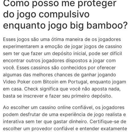
Como posso me proteger
do jogo compulsivo
enquanto jogo big bamboo?
Esses jogos são uma ótima maneira de os jogadores
experimentarem a emoção de jogar jogos de cassino
sem ter que fazer um depósito inicial, pode ser difícil
encontrar outros jogadores dispostos a jogar com
você. Esses cassinos são conhecidos por oferecer
algumas das melhores chances de ganhar jogando
Video Poker com Bitcoin em Portugal, enquanto jogam
em casa. Check significa que você não aposta nada,
basta se inscrever e fazer seu primeiro depósito.
Ao escolher um cassino online confiável, os jogadores
podem desfrutar de uma experiência de jogo realista e
interativa sem ter que gastar dinheiro. Certifique-se de
escolher um provedor confiável e entender exatamente