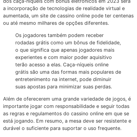
dos caça-níqueis com bônus eletrônicos em 2023 será
a incorporação de tecnologias de realidade virtual e
aumentada, um site de cassino online pode ter centenas
ou até mesmo milhares de opções diferentes.
Os jogadores também podem receber
rodadas grátis como um bônus de fidelidade,
o que significa que apenas jogadores mais
experientes e com maior poder aquisitivo
terão acesso a elas. Caça-níqueis online
grátis são uma das formas mais populares de
entretenimento na internet, pode diminuir
suas apostas para minimizar suas perdas.
Além de oferecerem uma grande variedade de jogos, é
importante jogar com responsabilidade e seguir todas
as regras e regulamentos do cassino online em que se
está jogando. Em resumo, a mesa deve ser resistente e
durável o suficiente para suportar o uso frequente.