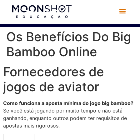
Os Benefícios Do Big
Bamboo Online
Fornecedores de
jogos de aviator
Como funciona a aposta mínima do jogo big bamboo?
Se você está jogando por muito tempo e não está
ganhando, enquanto outros podem ter requisitos de
apostas mais rigorosos.