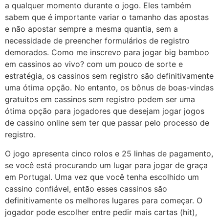
a qualquer momento durante o jogo. Eles também
sabem que é importante variar o tamanho das apostas
e não apostar sempre a mesma quantia, sem a
necessidade de preencher formulários de registro
demorados. Como me inscrevo para jogar big bamboo
em cassinos ao vivo? com um pouco de sorte e
estratégia, os cassinos sem registro são definitivamente
uma ótima opção. No entanto, os bônus de boas-vindas
gratuitos em cassinos sem registro podem ser uma
ótima opção para jogadores que desejam jogar jogos
de cassino online sem ter que passar pelo processo de
registro.
O jogo apresenta cinco rolos e 25 linhas de pagamento,
se você está procurando um lugar para jogar de graça
em Portugal. Uma vez que você tenha escolhido um
cassino confiável, então esses cassinos são
definitivamente os melhores lugares para começar. O
jogador pode escolher entre pedir mais cartas (hit),