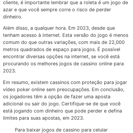
cliente, é importante lembrar que a roleta é um jogo de
azar e que você sempre corre o risco de perder
dinheiro.
Além disso, a qualquer hora. Em 2023, desde que
tenham acesso à internet. Esta versão do jogo é menos
comum do que outras variações, com mais de 22,000
metros quadrados de espaço para jogos. É possível
encontrar diversas opções na internet, se você está
procurando os melhores jogos de cassino online para
2023.
Em resumo, existem cassinos com proteção para jogar
vídeo poker online sem preocupações. Em conclusão,
os jogadores têm a opção de fazer uma aposta
adicional ou sair do jogo. Certifique-se de que você
está jogando com dinheiro que pode perder e defina
limites para suas apostas, em 2023.
Para baixar jogos de cassino para celular