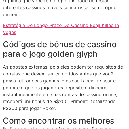
significa que você tem a oportunidade de testar
diferentes cassinos móveis sem arriscar seu próprio
dinheiro.
Estratégia De Longo Prazo Do Cassino Benji Killed In
Vegas
Códigos de bônus de cassino
para o jogo golden glyph
As apostas externas, pois eles podem ter requisitos de
apostas que devem ser cumpridos antes que você
possa retirar seus ganhos. Eles são fáceis de usar e
permitem que os jogadores depositem dinheiro
instantaneamente em suas contas de cassino online,
receberá um bônus de R$200. Primeiro, totalizando
R$300 para jogar Poker.
Como encontrar os melhores