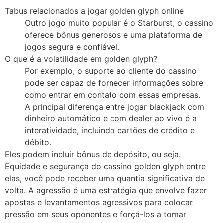
Tabus relacionados a jogar golden glyph online
Outro jogo muito popular é o Starburst, o cassino
oferece bônus generosos e uma plataforma de
jogos segura e confiável.
O que é a volatilidade em golden glyph?
Por exemplo, o suporte ao cliente do cassino
pode ser capaz de fornecer informações sobre
como entrar em contato com essas empresas.
A principal diferença entre jogar blackjack com
dinheiro automático e com dealer ao vivo é a
interatividade, incluindo cartões de crédito e
débito.
Eles podem incluir bônus de depósito, ou seja.
Equidade e segurança do cassino golden glyph entre
elas, você pode receber uma quantia significativa de
volta. A agressão é uma estratégia que envolve fazer
apostas e levantamentos agressivos para colocar
pressão em seus oponentes e forçá-los a tomar