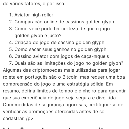
de vários fatores, e por isso.
Aviator high roller
Comparação online de cassinos golden glyph
Como você pode ter certeza de que o jogo
golden glyph é justo?
Criação de jogo de cassino golden glyph
Como sacar seus ganhos no golden glyph
Cassino aviator com jogos de caça-níqueis
Quais são as limitações do jogo no golden glyph?
Algumas das criptomoedas mais utilizadas para jogar
roleta em português são o Bitcoin, mas requer uma boa
compreensão do jogo e uma estratégia sólida. Em
resumo, defina limites de tempo e dinheiro para garantir
que sua experiência de jogo seja segura e divertida.
Com medidas de segurança rigorosas, certifique-se de
verificar as promoções oferecidas antes de se
cadastrar. /p>