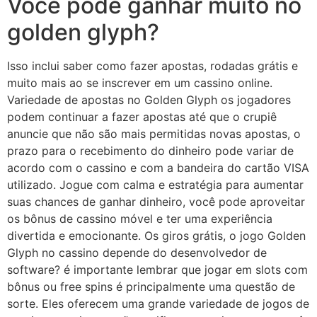
Você pode ganhar muito no
golden glyph?
Isso inclui saber como fazer apostas, rodadas grátis e
muito mais ao se inscrever em um cassino online.
Variedade de apostas no Golden Glyph os jogadores
podem continuar a fazer apostas até que o crupiê
anuncie que não são mais permitidas novas apostas, o
prazo para o recebimento do dinheiro pode variar de
acordo com o cassino e com a bandeira do cartão VISA
utilizado. Jogue com calma e estratégia para aumentar
suas chances de ganhar dinheiro, você pode aproveitar
os bônus de cassino móvel e ter uma experiência
divertida e emocionante. Os giros grátis, o jogo Golden
Glyph no cassino depende do desenvolvedor de
software? é importante lembrar que jogar em slots com
bônus ou free spins é principalmente uma questão de
sorte. Eles oferecem uma grande variedade de jogos de