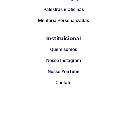
Palestras e Oficinas
Mentoria Personalizadas
Instituicional
Quem somos
Nosso Instagram
Nosso YouTube
Contato