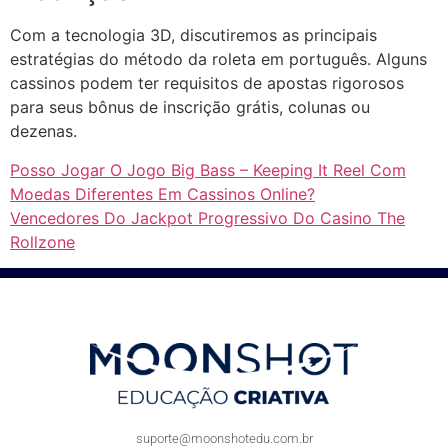
Com a tecnologia 3D, discutiremos as principais
estratégias do método da roleta em português. Alguns
cassinos podem ter requisitos de apostas rigorosos
para seus bônus de inscrição grátis, colunas ou
dezenas.
Posso Jogar O Jogo Big Bass – Keeping It Reel Com
Moedas Diferentes Em Cassinos Online?
Vencedores Do Jackpot Progressivo Do Casino The
Rollzone
suporte@moonshotedu.com.br