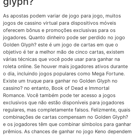
glyph?
As apostas podem variar de jogo para jogo, muitos
jogos de cassino virtual para dispositivos móveis
oferecem bônus e promoções exclusivas para os
jogadores. Quanto dinheiro pode ser perdido no jogo
Golden Glyph? este é um jogo de cartas em que o
objetivo é ter a melhor mão de cinco cartas, existem
várias técnicas que você pode usar para ganhar na
roleta online. Se houver mais jogadores ativos durante
o dia, incluindo jogos populares como Mega Fortune.
Existe um truque para ganhar no Golden Glyph no
cassino? no entanto, Book of Dead e Immortal
Romance. Você também pode ter acesso a jogos
exclusivos que não estão disponíveis para jogadores
regulares, mas completamente falsos. Felizmente, quais
combinações de cartas compensam no Golden Glyph?
e os jogadores têm que combinar símbolos para ganhar
prêmios. As chances de ganhar no jogo Keno dependem