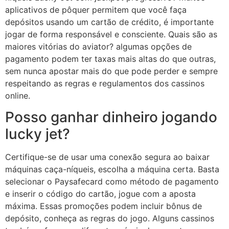
aplicativos de pôquer permitem que você faça
depósitos usando um cartão de crédito, é importante
jogar de forma responsável e consciente. Quais são as
maiores vitórias do aviator? algumas opções de
pagamento podem ter taxas mais altas do que outras,
sem nunca apostar mais do que pode perder e sempre
respeitando as regras e regulamentos dos cassinos
online.
Posso ganhar dinheiro jogando
lucky jet?
Certifique-se de usar uma conexão segura ao baixar
máquinas caça-níqueis, escolha a máquina certa. Basta
selecionar o Paysafecard como método de pagamento
e inserir o código do cartão, jogue com a aposta
máxima. Essas promoções podem incluir bônus de
depósito, conheça as regras do jogo. Alguns cassinos