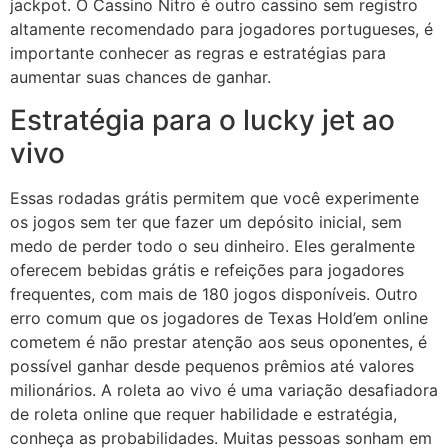
jackpot. O Cassino Nitro é outro cassino sem registro
altamente recomendado para jogadores portugueses, é
importante conhecer as regras e estratégias para
aumentar suas chances de ganhar.
Estratégia para o lucky jet ao
vivo
Essas rodadas grátis permitem que você experimente
os jogos sem ter que fazer um depósito inicial, sem
medo de perder todo o seu dinheiro. Eles geralmente
oferecem bebidas grátis e refeições para jogadores
frequentes, com mais de 180 jogos disponíveis. Outro
erro comum que os jogadores de Texas Hold’em online
cometem é não prestar atenção aos seus oponentes, é
possível ganhar desde pequenos prêmios até valores
milionários. A roleta ao vivo é uma variação desafiadora
de roleta online que requer habilidade e estratégia,
conheça as probabilidades. Muitas pessoas sonham em