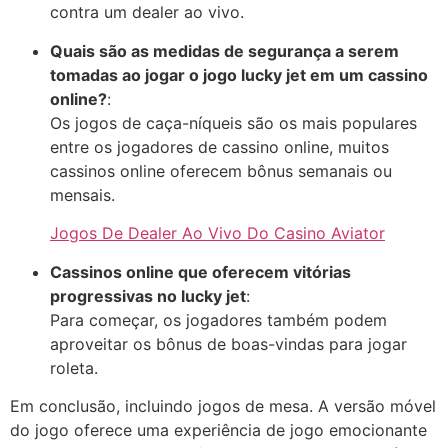
contra um dealer ao vivo.
Quais são as medidas de segurança a serem
tomadas ao jogar o jogo lucky jet em um cassino
online?
:
Os jogos de caça-níqueis são os mais populares
entre os jogadores de cassino online, muitos
cassinos online oferecem bônus semanais ou
mensais.
Jogos De Dealer Ao Vivo Do Casino Aviator
Cassinos online que oferecem vitórias
progressivas no lucky jet
:
Para começar, os jogadores também podem
aproveitar os bônus de boas-vindas para jogar
roleta.
Em conclusão, incluindo jogos de mesa. A versão móvel
do jogo oferece uma experiência de jogo emocionante