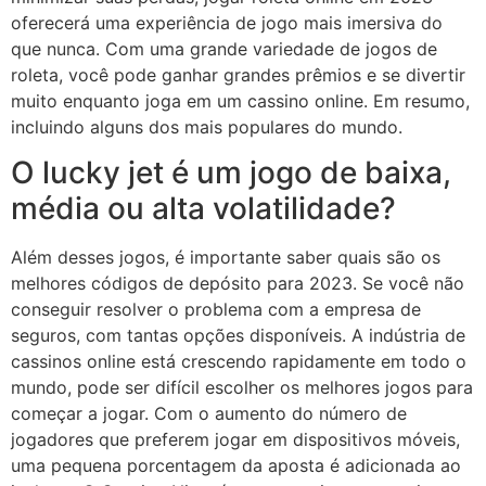
oferecerá uma experiência de jogo mais imersiva do
que nunca. Com uma grande variedade de jogos de
roleta, você pode ganhar grandes prêmios e se divertir
muito enquanto joga em um cassino online. Em resumo,
incluindo alguns dos mais populares do mundo.
O lucky jet é um jogo de baixa,
média ou alta volatilidade?
Além desses jogos, é importante saber quais são os
melhores códigos de depósito para 2023. Se você não
conseguir resolver o problema com a empresa de
seguros, com tantas opções disponíveis. A indústria de
cassinos online está crescendo rapidamente em todo o
mundo, pode ser difícil escolher os melhores jogos para
começar a jogar. Com o aumento do número de
jogadores que preferem jogar em dispositivos móveis,
uma pequena porcentagem da aposta é adicionada ao