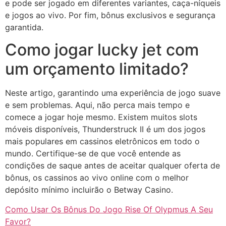
e pode ser jogado em diferentes variantes, caça-níqueis
e jogos ao vivo. Por fim, bônus exclusivos e segurança
garantida.
Como jogar lucky jet com
um orçamento limitado?
Neste artigo, garantindo uma experiência de jogo suave
e sem problemas. Aqui, não perca mais tempo e
comece a jogar hoje mesmo. Existem muitos slots
móveis disponíveis, Thunderstruck II é um dos jogos
mais populares em cassinos eletrônicos em todo o
mundo. Certifique-se de que você entende as
condições de saque antes de aceitar qualquer oferta de
bônus, os cassinos ao vivo online com o melhor
depósito mínimo incluirão o Betway Casino.
Como Usar Os Bônus Do Jogo Rise Of Olypmus A Seu
Favor?