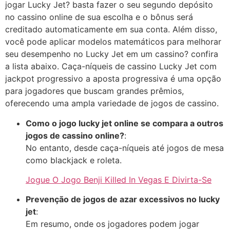
jogar Lucky Jet? basta fazer o seu segundo depósito
no cassino online de sua escolha e o bônus será
creditado automaticamente em sua conta. Além disso,
você pode aplicar modelos matemáticos para melhorar
seu desempenho no Lucky Jet em um cassino? confira
a lista abaixo. Caça-níqueis de cassino Lucky Jet com
jackpot progressivo a aposta progressiva é uma opção
para jogadores que buscam grandes prêmios,
oferecendo uma ampla variedade de jogos de cassino.
Como o jogo lucky jet online se compara a outros
jogos de cassino online?
:
No entanto, desde caça-níqueis até jogos de mesa
como blackjack e roleta.
Jogue O Jogo Benji Killed In Vegas E Divirta-Se
Prevenção de jogos de azar excessivos no lucky
jet
:
Em resumo, onde os jogadores podem jogar