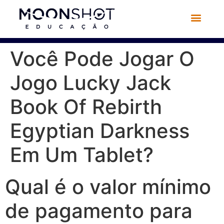
Você Pode Jogar O
Jogo Lucky Jack
Book Of Rebirth
Egyptian Darkness
Em Um Tablet?
Qual é o valor mínimo
de pagamento para