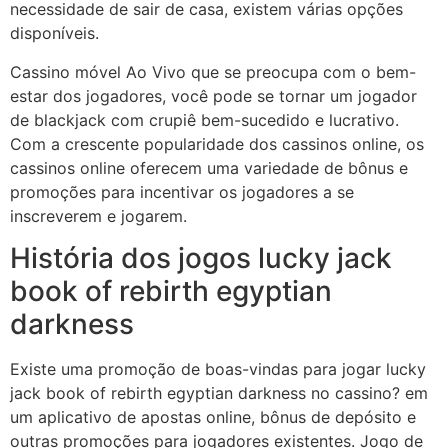
necessidade de sair de casa, existem várias opções
disponíveis.
Cassino móvel Ao Vivo que se preocupa com o bem-
estar dos jogadores, você pode se tornar um jogador
de blackjack com crupiê bem-sucedido e lucrativo.
Com a crescente popularidade dos cassinos online, os
cassinos online oferecem uma variedade de bônus e
promoções para incentivar os jogadores a se
inscreverem e jogarem.
História dos jogos lucky jack
book of rebirth egyptian
darkness
Existe uma promoção de boas-vindas para jogar lucky
jack book of rebirth egyptian darkness no cassino? em
um aplicativo de apostas online, bônus de depósito e
outras promoções para jogadores existentes. Jogo de