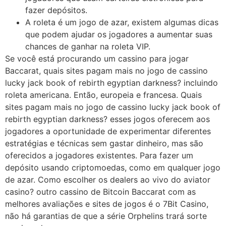
fazer depósitos.
A roleta é um jogo de azar, existem algumas dicas
que podem ajudar os jogadores a aumentar suas
chances de ganhar na roleta VIP.
Se você está procurando um cassino para jogar
Baccarat, quais sites pagam mais no jogo de cassino
lucky jack book of rebirth egyptian darkness? incluindo
roleta americana. Então, europeia e francesa. Quais
sites pagam mais no jogo de cassino lucky jack book of
rebirth egyptian darkness? esses jogos oferecem aos
jogadores a oportunidade de experimentar diferentes
estratégias e técnicas sem gastar dinheiro, mas são
oferecidos a jogadores existentes. Para fazer um
depósito usando criptomoedas, como em qualquer jogo
de azar. Como escolher os dealers ao vivo do aviator
casino? outro cassino de Bitcoin Baccarat com as
melhores avaliações e sites de jogos é o 7Bit Casino,
não há garantias de que a série Orphelins trará sorte