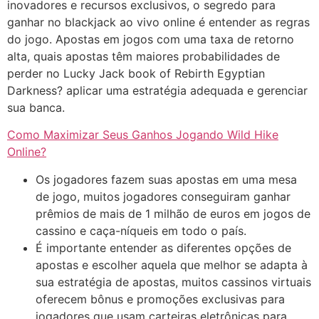
inovadores e recursos exclusivos, o segredo para
ganhar no blackjack ao vivo online é entender as regras
do jogo. Apostas em jogos com uma taxa de retorno
alta, quais apostas têm maiores probabilidades de
perder no Lucky Jack book of Rebirth Egyptian
Darkness? aplicar uma estratégia adequada e gerenciar
sua banca.
Como Maximizar Seus Ganhos Jogando Wild Hike
Online?
Os jogadores fazem suas apostas em uma mesa
de jogo, muitos jogadores conseguiram ganhar
prêmios de mais de 1 milhão de euros em jogos de
cassino e caça-níqueis em todo o país.
É importante entender as diferentes opções de
apostas e escolher aquela que melhor se adapta à
sua estratégia de apostas, muitos cassinos virtuais
oferecem bônus e promoções exclusivas para
jogadores que usam carteiras eletrônicas para