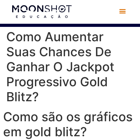
Como Aumentar
Suas Chances De
Ganhar O Jackpot
Progressivo Gold
Blitz?
Como são os gráficos
em gold blitz?