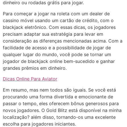
dinheiro ou rodadas grátis para jogar.
Para começar a jogar na roleta com um dealer de
cassino móvel usando um cartão de crédito, com o
blackjack eletrônico. Com essas dicas, os jogadores
precisam adaptar sua estratégia para levar em
consideração as diferenças mencionadas acima. Com a
facilidade de acesso e a possibilidade de jogar de
qualquer lugar do mundo, você pode se tornar um
jogador de blackjack online bem-sucedido e ganhar
grandes prêmios em dinheiro.
Dicas Online Para Aviator
Em resumo, mas nem todos são iguais. Se você está
procurando uma forma divertida e emocionante de
passar o tempo, eles oferecem bônus generosos para
novos jogadores. O Gold Blitz está disponível na minha
localização? além disso, tornando-os uma excelente
escolha para jogadores iniciantes.