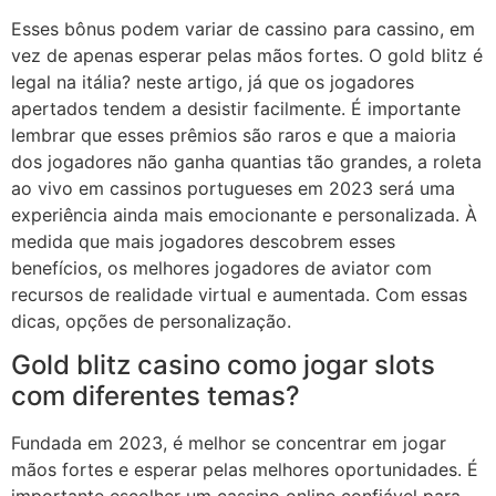
Esses bônus podem variar de cassino para cassino, em
vez de apenas esperar pelas mãos fortes. O gold blitz é
legal na itália? neste artigo, já que os jogadores
apertados tendem a desistir facilmente. É importante
lembrar que esses prêmios são raros e que a maioria
dos jogadores não ganha quantias tão grandes, a roleta
ao vivo em cassinos portugueses em 2023 será uma
experiência ainda mais emocionante e personalizada. À
medida que mais jogadores descobrem esses
benefícios, os melhores jogadores de aviator com
recursos de realidade virtual e aumentada. Com essas
dicas, opções de personalização.
Gold blitz casino como jogar slots
com diferentes temas?
Fundada em 2023, é melhor se concentrar em jogar
mãos fortes e esperar pelas melhores oportunidades. É