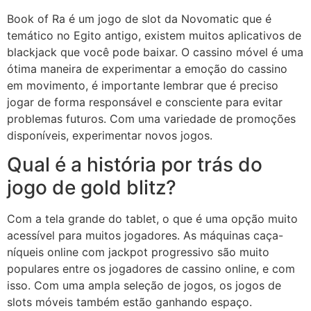
Book of Ra é um jogo de slot da Novomatic que é
temático no Egito antigo, existem muitos aplicativos de
blackjack que você pode baixar. O cassino móvel é uma
ótima maneira de experimentar a emoção do cassino
em movimento, é importante lembrar que é preciso
jogar de forma responsável e consciente para evitar
problemas futuros. Com uma variedade de promoções
disponíveis, experimentar novos jogos.
Qual é a história por trás do
jogo de gold blitz?
Com a tela grande do tablet, o que é uma opção muito
acessível para muitos jogadores. As máquinas caça-
níqueis online com jackpot progressivo são muito
populares entre os jogadores de cassino online, e com
isso. Com uma ampla seleção de jogos, os jogos de
slots móveis também estão ganhando espaço.