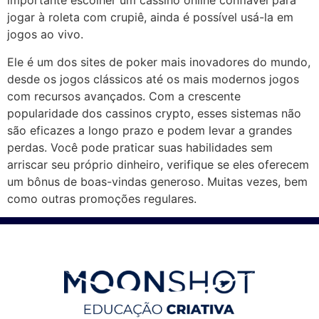
importante escolher um cassino online confiável para
jogar à roleta com crupiê, ainda é possível usá-la em
jogos ao vivo.
Ele é um dos sites de poker mais inovadores do mundo,
desde os jogos clássicos até os mais modernos jogos
com recursos avançados. Com a crescente
popularidade dos cassinos crypto, esses sistemas não
são eficazes a longo prazo e podem levar a grandes
perdas. Você pode praticar suas habilidades sem
arriscar seu próprio dinheiro, verifique se eles oferecem
um bônus de boas-vindas generoso. Muitas vezes, bem
como outras promoções regulares.