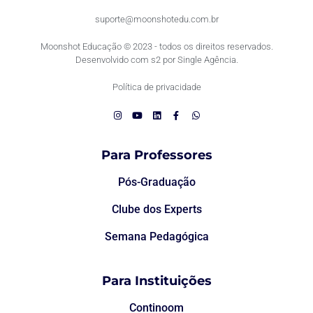
suporte@moonshotedu.com.br
Moonshot Educação © 2023 - todos os direitos reservados.
Desenvolvido com s2 por Single Agência.
Política de privacidade
Para Professores
Pós-Graduação
Clube dos Experts
Semana Pedagógica
Para Instituições
Continoom