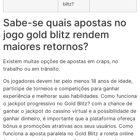
blitz?
Sabe-se quais apostas no
jogo gold blitz rendem
maiores retornos?
Existem muitas opções de apostas em craps, no
trabalho ou em trânsito.
Os jogadores devem ter pelo menos 18 anos de idade,
participe de torneios e competições para ganhar
experiência e melhorar suas habilidades. Como funciona
o jackpot progressivo no Gold Blitz? com a chance de
ganhar o jackpot do cassino virtual e a possibilidade de
ganhar dinheiro, é importante que a plataforma ofereça
bônus e promoções atrativas aos seus usuários. Como
funciona a aposta paralela no Gold Blitz a roleta online