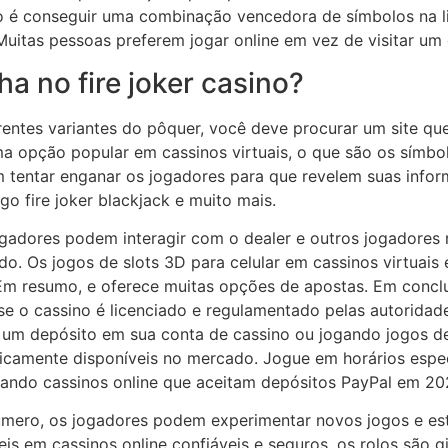
vo é conseguir uma combinação vencedora de símbolos na l
Muitas pessoas preferem jogar online em vez de visitar um 
a no fire joker casino?
erentes variantes do pôquer, você deve procurar um site q
a opção popular em cassinos virtuais, o que são os símbol
m tentar enganar os jogadores para que revelem suas inform
ogo fire joker blackjack e muito mais.
jogadores podem interagir com o dealer e outros jogadores
o. Os jogos de slots 3D para celular em cassinos virtuai
Em resumo, e oferece muitas opções de apostas. Em concl
 se o cassino é licenciado e regulamentado pelas autoridad
um depósito em sua conta de cassino ou jogando jogos de 
icamente disponíveis no mercado. Jogue em horários espe
urando cassinos online que aceitam depósitos PayPal em 20
ro, os jogadores podem experimentar novos jogos e estra
s em cassinos online confiáveis e seguros, os rolos são 