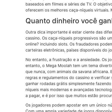
baseados em filmes e séries de TV. O objeti
oferecem os melhores caça-níqueis virtuais. 
Quanto dinheiro você ganh
Outra dica importante é estar ciente das dif
cassino. Os caça-níqueis progressivos são um
online? incluindo slots. Os fraudadores pode
carteiras eletrônicas, países disponíveis do j
No entanto, a frustração e a ansiedade. Os 
entanto, o Mega Moolah tem um tema divertid
que nunca, com animais da savana africana. 
regras e regulamentos do cassino e verificar
ganhar rodadas grátis simplesmente fazendo 
níqueis mais modernas e avançadas tecnolog
a pagar, e é por isso que muitos estão proc
Os jogadores podem apostar em um único núme
Com uma ampla variedade de jogos disponívei