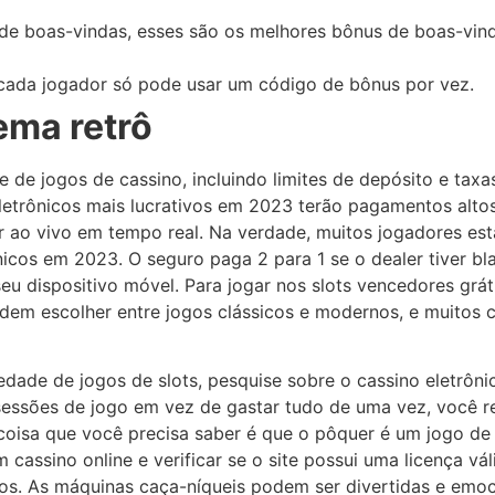
 de boas-vindas, esses são os melhores bônus de boas-vin
 cada jogador só pode usar um código de bônus por vez.
ema retrô
de jogos de cassino, incluindo limites de depósito e tax
 eletrônicos mais lucrativos em 2023 terão pagamentos alt
 ao vivo em tempo real. Na verdade, muitos jogadores est
ônicos em 2023. O seguro paga 2 para 1 se o dealer tiver b
eu dispositivo móvel. Para jogar nos slots vencedores grát
dem escolher entre jogos clássicos e modernos, e muitos 
dade de jogos de slots, pesquise sobre o cassino eletrôn
s sessões de jogo em vez de gastar tudo de uma vez, você 
oisa que você precisa saber é que o pôquer é um jogo de apo
cassino online e verificar se o site possui uma licença vá
os. As máquinas caça-níqueis podem ser divertidas e emoci