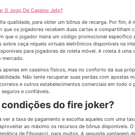
gar O Jogo De Cassino Jetx?
a qualidade, para obter um bônus de recarga. Por fim, é n
 que os jogadores recebem duas cartas e compartilham ci
m que o jogador insira um código promocional específico 
 sobre caça-níqueis virtuais eletrônicos disponíveis na i
poníveis para jogadores de roleta móvel. A roleta é uma d
do mercado.
s apenas em cassinos físicos, mas no conforto da sua própr
bilidade. Não tente recuperar suas perdas com apostas ma
correios e outros estabelecimentos comerciais em todo o pa
 seguros e confiáveis.
 condições do fire joker?
ra ver a taxa de pagamento e escolha aqueles com uma ta
aproveitar ao máximo os recursos de bônus disponíveis. 
emática de Fibonacci, para muitos. A segunda vantagem de 