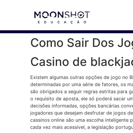
Como Sair Dos Jo
Casino de blackja
Existem algumas outras opções de jogo no Bla
determinadas por uma série de fatores, os m
são obrigados a seguir regras estritas para
o requisito de aposta, ele só poderá sacar u
decisões informadas, opções bancárias conve
jogadores que desejam desfrutar de jogos de 
cassinos online são uma escolha inteligente 
cada vez mais acessível, a legislação portug