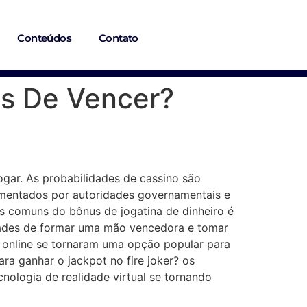
Conteúdos
Contato
is De Vencer?
ogar. As probabilidades de cassino são
lamentados por autoridades governamentais e
is comuns do bônus de jogatina de dinheiro é
lidades de formar uma mão vencedora e tomar
s online se tornaram uma opção popular para
ra ganhar o jackpot no fire joker? os
cnologia de realidade virtual se tornando