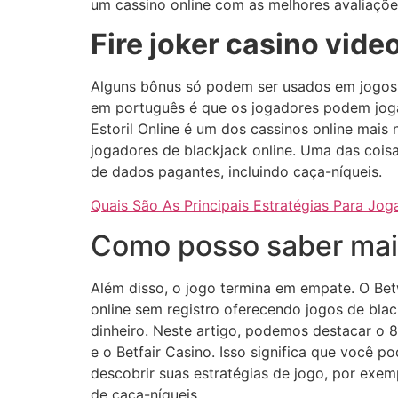
um cassino online com as melhores avaliaçõe
Fire joker casino vide
Alguns bônus só podem ser usados em jogos es
em português é que os jogadores podem joga
Estoril Online é um dos cassinos online mai
jogadores de blackjack online. Uma das cois
de dados pagantes, incluindo caça-níqueis.
Quais São As Principais Estratégias Para Jo
Como posso saber mais 
Além disso, o jogo termina em empate. O Bet
online sem registro oferecendo jogos de bl
dinheiro. Neste artigo, podemos destacar o
e o Betfair Casino. Isso significa que você 
descobrir suas estratégias de jogo, por exe
de caça-níqueis.