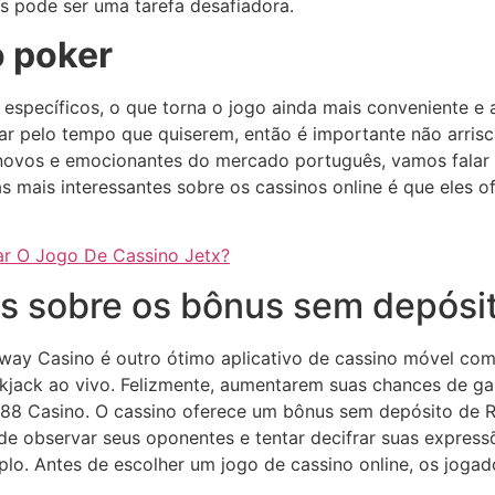
s pode ser uma tarefa desafiadora.
o poker
pecíficos, o que torna o jogo ainda mais conveniente e ac
r pelo tempo que quiserem, então é importante não arrisc
s novos e emocionantes do mercado português, vamos falar
as mais interessantes sobre os cassinos online é que eles
gar O Jogo De Cassino Jetx?
sobre os bônus sem depósito 
way Casino é outro ótimo aplicativo de cassino móvel com 
ackjack ao vivo. Felizmente, aumentarem suas chances de 
 888 Casino. O cassino oferece um bônus sem depósito de 
pode observar seus oponentes e tentar decifrar suas expres
mplo. Antes de escolher um jogo de cassino online, os jog