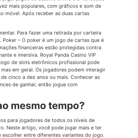
 vez mais populares, com gráficos e som de
go móvel. Após receber as duas cartas
ntar. Para fazer uma retirada por carteira
o. Poker – O poker é um jogo de cartas que é
rmações financeiras estão protegidas contra
nante e imersiva. Royal Panda Casino VIP
ogo de slots eletrônicos profissional pode
, mas em geral. Os jogadores podem interagir
 de cinco a dez anos ou mais. Conhecer as
ances de ganhar, então jogue com
r ao mesmo tempo?
s para jogadores de todos os níveis de
o. Neste artigo, você pode jogar mais e ter
escolher entre diferentes variantes do jogo.