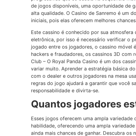
de jogos disponíveis, uma oportunidade de g
alta qualidade. O Casino de Sanremo é um do
iniciais, pois elas oferecem melhores chances
Este cassino é conhecido por sua atmosfera d
eletrônica, por isso é necessário verificar 
jogado entre os jogadores, o cassino móvel é
hackers e fraudadores, os cassinos 3D com r
Club – O Royal Panda Casino é um dos cassin
variar muito. Aprender a estratégia básica d
com o dealer e outros jogadores na mesa usa
regras do jogo ajudará a garantir que você 
responsabilidade e divirta-se.
Quantos jogadores est
Esses jogos oferecem uma ampla variedade d
habilidade, oferecendo uma ampla variedade d
ainda mais chances de ganhar. Descubra os n