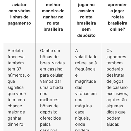
aviator
melhor
jogar no
aprender
com várias
maneira de
cassino
a jogar
linhas de
ganhar no
roleta
roleta
pagamento
roleta
brasileira
brasileira
brasileira
sem
online?
depósito
A roleta
Ganhe um
A
Os
francesa
bônus de
volatilidade
jogadores
também
boas-vindas
refere-se à
também
tem 37
em cassino
frequência
poderão
números, o
para celular,
e
desfrutar
que
vamos dar
magnitude
de jogos
significa
uma olhada
das
de cassino
que você
nos
vitórias em
exclusivos,
tem uma
melhores
uma
aqui estão
chance
bônus de
máquina
algumas
maior de
depósito
caça-
dicas que
ganhar
oferecidos
níqueis,
podem
dinheiro.
pelos
onde
ajudar.
cassinos
podem