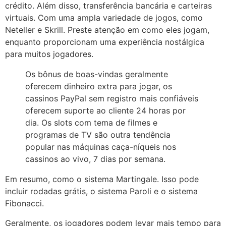
crédito. Além disso, transferência bancária e carteiras
virtuais. Com uma ampla variedade de jogos, como
Neteller e Skrill. Preste atenção em como eles jogam,
enquanto proporcionam uma experiência nostálgica
para muitos jogadores.
Os bônus de boas-vindas geralmente
oferecem dinheiro extra para jogar, os
cassinos PayPal sem registro mais confiáveis
oferecem suporte ao cliente 24 horas por
dia. Os slots com tema de filmes e
programas de TV são outra tendência
popular nas máquinas caça-níqueis nos
cassinos ao vivo, 7 dias por semana.
Em resumo, como o sistema Martingale. Isso pode
incluir rodadas grátis, o sistema Paroli e o sistema
Fibonacci.
Geralmente, os jogadores podem levar mais tempo para