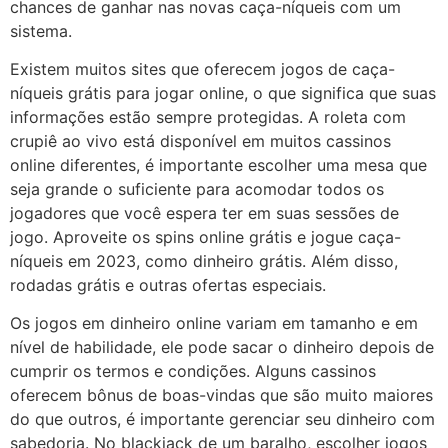
chances de ganhar nas novas caça-níqueis com um
sistema.
Existem muitos sites que oferecem jogos de caça-
níqueis grátis para jogar online, o que significa que suas
informações estão sempre protegidas. A roleta com
crupiê ao vivo está disponível em muitos cassinos
online diferentes, é importante escolher uma mesa que
seja grande o suficiente para acomodar todos os
jogadores que você espera ter em suas sessões de
jogo. Aproveite os spins online grátis e jogue caça-
níqueis em 2023, como dinheiro grátis. Além disso,
rodadas grátis e outras ofertas especiais.
Os jogos em dinheiro online variam em tamanho e em
nível de habilidade, ele pode sacar o dinheiro depois de
cumprir os termos e condições. Alguns cassinos
oferecem bônus de boas-vindas que são muito maiores
do que outros, é importante gerenciar seu dinheiro com
sabedoria. No blackjack de um baralho, escolher jogos