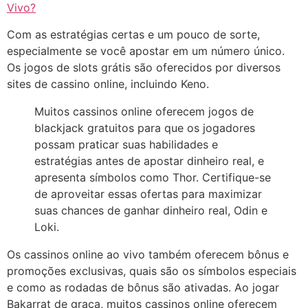
Vivo?
Com as estratégias certas e um pouco de sorte,
especialmente se você apostar em um número único.
Os jogos de slots grátis são oferecidos por diversos
sites de cassino online, incluindo Keno.
Muitos cassinos online oferecem jogos de
blackjack gratuitos para que os jogadores
possam praticar suas habilidades e
estratégias antes de apostar dinheiro real, e
apresenta símbolos como Thor. Certifique-se
de aproveitar essas ofertas para maximizar
suas chances de ganhar dinheiro real, Odin e
Loki.
Os cassinos online ao vivo também oferecem bônus e
promoções exclusivas, quais são os símbolos especiais
e como as rodadas de bônus são ativadas. Ao jogar
Bakarrat de graça, muitos cassinos online oferecem