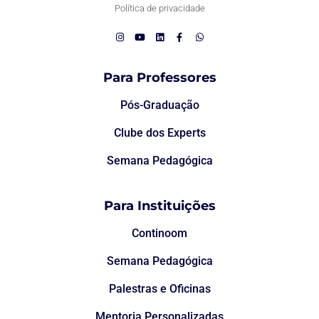
Política de privacidade
Para Professores
Pós-Graduação
Clube dos Experts
Semana Pedagógica
Para Instituições
Continoom
Semana Pedagógica
Palestras e Oficinas
Mentoria Personalizadas