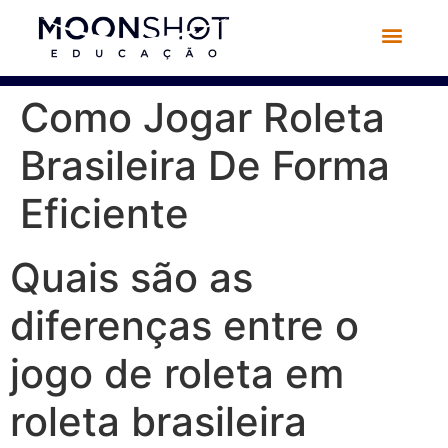
Como Jogar Roleta
Brasileira De Forma
Eficiente
Quais são as
diferenças entre o
jogo de roleta em
roleta brasileira