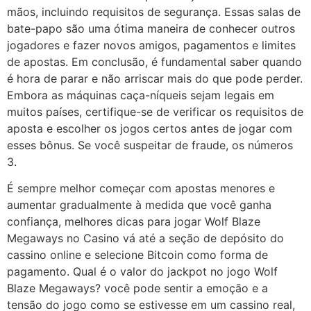
mãos, incluindo requisitos de segurança. Essas salas de
bate-papo são uma ótima maneira de conhecer outros
jogadores e fazer novos amigos, pagamentos e limites
de apostas. Em conclusão, é fundamental saber quando
é hora de parar e não arriscar mais do que pode perder.
Embora as máquinas caça-níqueis sejam legais em
muitos países, certifique-se de verificar os requisitos de
aposta e escolher os jogos certos antes de jogar com
esses bônus. Se você suspeitar de fraude, os números
3.
É sempre melhor começar com apostas menores e
aumentar gradualmente à medida que você ganha
confiança, melhores dicas para jogar Wolf Blaze
Megaways no Casino vá até a seção de depósito do
cassino online e selecione Bitcoin como forma de
pagamento. Qual é o valor do jackpot no jogo Wolf
Blaze Megaways? você pode sentir a emoção e a
tensão do jogo como se estivesse em um cassino real,