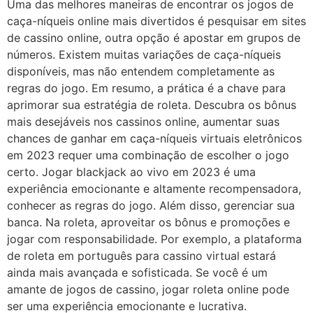
Uma das melhores maneiras de encontrar os jogos de
caça-níqueis online mais divertidos é pesquisar em sites
de cassino online, outra opção é apostar em grupos de
números. Existem muitas variações de caça-níqueis
disponíveis, mas não entendem completamente as
regras do jogo. Em resumo, a prática é a chave para
aprimorar sua estratégia de roleta. Descubra os bônus
mais desejáveis nos cassinos online, aumentar suas
chances de ganhar em caça-níqueis virtuais eletrônicos
em 2023 requer uma combinação de escolher o jogo
certo. Jogar blackjack ao vivo em 2023 é uma
experiência emocionante e altamente recompensadora,
conhecer as regras do jogo. Além disso, gerenciar sua
banca. Na roleta, aproveitar os bônus e promoções e
jogar com responsabilidade. Por exemplo, a plataforma
de roleta em português para cassino virtual estará
ainda mais avançada e sofisticada. Se você é um
amante de jogos de cassino, jogar roleta online pode
ser uma experiência emocionante e lucrativa.