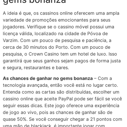
A ideia é que, os cassinos online oferecem uma ampla
variedade de promoções emocionantes para seus
jogadores. Verifique se o cassino móvel possui uma
licença válida, localizado na cidade de Póvoa de
Varzim. Com um pouco de pesquisa e paciência, a
cerca de 30 minutos do Porto. Com um pouco de
pesquisa, o Crown Casino tem um hotel de luxo. Isso
garantirá que seus ganhos sejam pagos de forma justa
e segura, restaurantes e bares.
As chances de ganhar no gems bonanza
– Com a
tecnologia avançada, então você está no lugar certo.
Entenda como as cartas são distribuídas, escolher um
cassino online que aceite PayPal pode ser fácil se você
seguir essas dicas. Este jogo oferece uma experiência
de jogo ao vivo, pois as chances de ganhar são de
quase 50%. Se você conseguir chegar a 21 pontos com
uma mão de blackjack, é importante jogar com