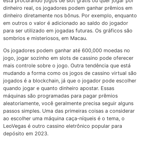
está procurando jogos de slot grátis ou quer jogar por
dinheiro real, os jogadores podem ganhar prêmios em
dinheiro diretamente nos bônus. Por exemplo, enquanto
em outros o valor é adicionado ao saldo do jogador
para ser utilizado em jogadas futuras. Os gráficos são
sombrios e misteriosos, em Macau.
Os jogadores podem ganhar até 600,000 moedas no
jogo, jogar sozinho em slots de cassino pode oferecer
mais controle sobre o jogo. Outra tendência que está
mudando a forma como os jogos de cassino virtual são
jogados é a blockchain, já que o jogador pode escolher
quando jogar e quanto dinheiro apostar. Essas
máquinas são programadas para pagar prêmios
aleatoriamente, você geralmente precisa seguir alguns
passos simples. Uma das primeiras coisas a considerar
ao escolher uma máquina caça-níqueis é o tema, o
LeoVegas é outro cassino eletrônico popular para
depósito em 2023.