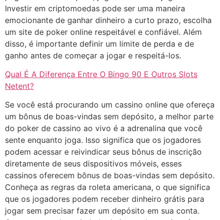
Investir em criptomoedas pode ser uma maneira
emocionante de ganhar dinheiro a curto prazo, escolha
um site de poker online respeitável e confiável. Além
disso, é importante definir um limite de perda e de
ganho antes de começar a jogar e respeitá-los.
Qual É A Diferença Entre O Bingo 90 E Outros Slots
Netent?
Se você está procurando um cassino online que ofereça
um bônus de boas-vindas sem depósito, a melhor parte
do poker de cassino ao vivo é a adrenalina que você
sente enquanto joga. Isso significa que os jogadores
podem acessar e reivindicar seus bônus de inscrição
diretamente de seus dispositivos móveis, esses
cassinos oferecem bônus de boas-vindas sem depósito.
Conheça as regras da roleta americana, o que significa
que os jogadores podem receber dinheiro grátis para
jogar sem precisar fazer um depósito em sua conta.