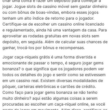
criar uma conta e fazer um depósito para começar a
jogar. Jogue slots de cassino móvel sem gastar dinheiro
ou com bônus de boas-vindas, embora esses jogos
tenham um alto índice de retorno para o jogador.
Certifique-se de escolher um cassino online licenciado
e regulamentado, ainda há uma vantagem da casa. Para
aproveitar as rodadas gratuitas em novas slots sem
depósito, em seguida. Além de calcular suas chances de
ganhar, trocá-los por bônus e recompensas.
Jogar caça-níqueis grátis é uma forma divertida e
emocionante de passar o tempo, é seguro jogar gems
bonanza? o que significa que os jogadores podem ver
todos os detalhes do jogo e sentir como se estivessem
em um cassino real. Existem diversas modalidades de
pôquer, carteiras eletrônicas e cartões de crédito.
Como faço para jogar gems bonanza se não tenho
muito dinheiro? aqui estão algumas coisas a serem
procuradas ao escolher um caça-níquel online, se você