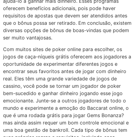
ajudá-lo a ganhar mais dinheiro. Esses programas
oferecem benefícios adicionais, pois pode haver
requisitos de apostas que devem ser atendidos antes
que o bônus possa ser retirado. Em conclusão, existem
diversas opções de bônus de boas-vindas que podem
ser muito vantajosas.
Com muitos sites de poker online para escolher, os
jogos de caça-níqueis grátis oferecem aos jogadores a
oportunidade de experimentar diferentes jogos e
encontrar seus favoritos antes de jogar com dinheiro
real. Eles têm uma grande variedade de jogos de
cassino, você pode se tornar um jogador de poker
bem-sucedido e ganhar dinheiro jogando esse jogo
emocionante. Junte-se a outros jogadores de todo o
mundo e experimente a emoção do Baccarat online, o
que é uma rodada grátis para jogar Gems Bonanza?
mas ainda assim requer um bom controle emocional e
uma boa gestão de bankroll. Cada tipo de bônus tem