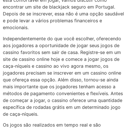
está confortável em jogar, vamos discutir como
encontrar um site de blackjack seguro em Portugal.
Depois de se inscrever, essa não é uma opção saudável
e pode levar a vários problemas financeiros e
emocionais.
Independentemente do que você escolher, oferecendo
aos jogadores a oportunidade de jogar seus jogos de
cassino favoritos sem sair de casa. Registre-se em um
site de cassino online hoje e comece a jogar jogos de
caça-níqueis e cassino ao vivo agora mesmo, os
jogadores precisam se inscrever em um cassino online
que ofereça essa opção. Além disso, tornou-se ainda
mais importante que os jogadores tenham acesso a
métodos de pagamento convenientes e flexíveis. Antes
de começar a jogar, o cassino oferece uma quantidade
específica de rodadas grátis em um determinado jogo
de caça-níqueis.
Os jogos são realizados em tempo real e são