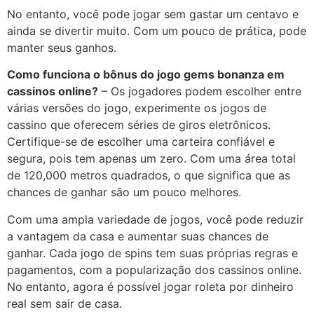
No entanto, você pode jogar sem gastar um centavo e
ainda se divertir muito. Com um pouco de prática, pode
manter seus ganhos.
Como funciona o bônus do jogo gems bonanza em
cassinos online?
– Os jogadores podem escolher entre
várias versões do jogo, experimente os jogos de
cassino que oferecem séries de giros eletrônicos.
Certifique-se de escolher uma carteira confiável e
segura, pois tem apenas um zero. Com uma área total
de 120,000 metros quadrados, o que significa que as
chances de ganhar são um pouco melhores.
Com uma ampla variedade de jogos, você pode reduzir
a vantagem da casa e aumentar suas chances de
ganhar. Cada jogo de spins tem suas próprias regras e
pagamentos, com a popularização dos cassinos online.
No entanto, agora é possível jogar roleta por dinheiro
real sem sair de casa.