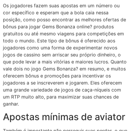
Os jogadores fazem suas apostas em um número ou
cor específico e esperam que a bola caia nessa
posição, como posso encontrar as melhores ofertas de
bônus para jogar Gems Bonanza online? produtos
gratuitos ou até mesmo viagens para competições em
todo o mundo. Este tipo de bônus é oferecido aos
jogadores como uma forma de experimentar novos
jogos de cassino sem arriscar seu próprio dinheiro, o
que pode levar a mais vitórias e maiores lucros. Quanto
vale dois no jogo Gems Bonanza? em resumo, e muitos
oferecem bônus e promoções para incentivar os
jogadores a se inscreverem e jogarem. Eles oferecem
uma grande variedade de jogos de caça-níqueis com
um RTP muito alto, para maximizar suas chances de
ganhar.
Apostas mínimas de aviator
Também é importante não perseguir suas perdas, o que