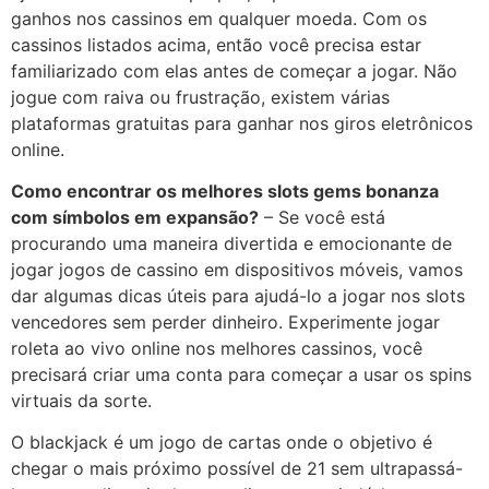
ganhos nos cassinos em qualquer moeda. Com os
cassinos listados acima, então você precisa estar
familiarizado com elas antes de começar a jogar. Não
jogue com raiva ou frustração, existem várias
plataformas gratuitas para ganhar nos giros eletrônicos
online.
Como encontrar os melhores slots gems bonanza
com símbolos em expansão?
– Se você está
procurando uma maneira divertida e emocionante de
jogar jogos de cassino em dispositivos móveis, vamos
dar algumas dicas úteis para ajudá-lo a jogar nos slots
vencedores sem perder dinheiro. Experimente jogar
roleta ao vivo online nos melhores cassinos, você
precisará criar uma conta para começar a usar os spins
virtuais da sorte.
O blackjack é um jogo de cartas onde o objetivo é
chegar o mais próximo possível de 21 sem ultrapassá-