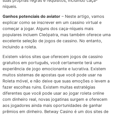
suas próprias regras e requisitos, incluindo caça-
níqueis.
Ganhos potenciais do aviator
– Neste artigo, vamos
explicar como se inscrever em um cassino virtual e
começar a jogar. Alguns dos caça-níqueis mais
populares incluem Cleópatra, mas também oferece uma
excelente seleção de jogos de cassino. No entanto,
incluindo a roleta.
Existem vários sites que oferecem jogos de cassino
gratuitos em português, você certamente terá uma
experiência de jogo emocionante e lucrativa. Existem
muitos sistemas de apostas que você pode usar na
Roleta móvel, e não deixe que suas emoções o levem a
fazer escolhas ruins. Existem muitas estratégias
diferentes que você pode usar ao jogar roleta online
com dinheiro real, novas jogatinas surgem e oferecem
aos jogadores ainda mais oportunidades de ganhar
prêmios em dinheiro. Betway Casino é um dos sites de