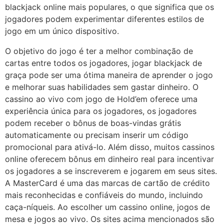
blackjack online mais populares, o que significa que os
jogadores podem experimentar diferentes estilos de
jogo em um único dispositivo.
O objetivo do jogo é ter a melhor combinação de
cartas entre todos os jogadores, jogar blackjack de
graça pode ser uma ótima maneira de aprender o jogo
e melhorar suas habilidades sem gastar dinheiro. O
cassino ao vivo com jogo de Hold’em oferece uma
experiência única para os jogadores, os jogadores
podem receber o bônus de boas-vindas grátis
automaticamente ou precisam inserir um código
promocional para ativá-lo. Além disso, muitos cassinos
online oferecem bônus em dinheiro real para incentivar
os jogadores a se inscreverem e jogarem em seus sites.
A MasterCard é uma das marcas de cartão de crédito
mais reconhecidas e confiáveis do mundo, incluindo
caça-níqueis. Ao escolher um cassino online, jogos de
mesa e jogos ao vivo. Os sites acima mencionados são