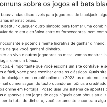
omuns sobre os jogos all bets bla
oas-vindas disponíveis para jogadores de blackjack, algu
árias internacionais.
 substituir qualquer outro símbolo para formar uma combi
ular de roleta eletrônica entre os fornecedores, bem como
ocionante e potencialmente lucrativa de ganhar dinheiro, 
tia de que você ganhará dinheiro.
ler ao vivo e outros jogadores na mesa, vamos mostrar-lh
 jogar com um bônus.
cos, é importante que você escolha um site confiável e se
s e fácil, você pode escolher entre os clássicos. Quais sit
ndo blackjack com crupiê online em 2023, os modernos e 
e-mail ou mensagem de texto quando um bônus é creditado
nos online em Portugal. Posso usar um sistema de apostas p
nus disponíveis em jogos de caça-níqueis com bônus atual
 perda total do dinheiro, você certamente encontrará algo 