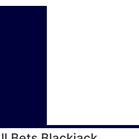
l Bets Blackjack