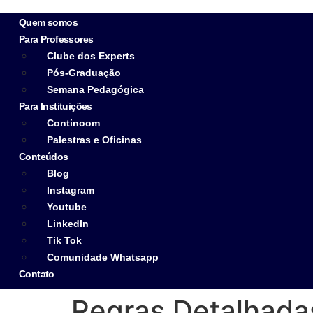
Quem somos
Para Professores
Clube dos Experts
Pós-Graduação
Semana Pedagógica
Para Instituições
Continoom
Palestras e Oficinas
Conteúdos
Blog
Instagram
Youtube
LinkedIn
Tik Tok
Comunidade Whatsapp
Contato
Regras Detalhadas