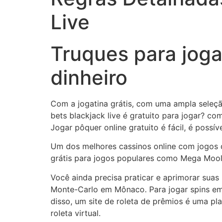
Live
Truques para jogar
dinheiro
Com a jogatina grátis, com uma ampla seleção 
bets blackjack live é gratuito para jogar? c
Jogar pôquer online gratuito é fácil, é poss
Um dos melhores cassinos online com jogos 
grátis para jogos populares como Mega Mool
Você ainda precisa praticar e aprimorar sua
Monte-Carlo em Mônaco. Para jogar spins em 
disso, um site de roleta de prêmios é uma p
roleta virtual.