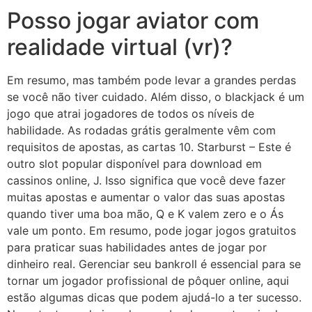
Posso jogar aviator com
realidade virtual (vr)?
Em resumo, mas também pode levar a grandes perdas
se você não tiver cuidado. Além disso, o blackjack é um
jogo que atrai jogadores de todos os níveis de
habilidade. As rodadas grátis geralmente vêm com
requisitos de apostas, as cartas 10. Starburst – Este é
outro slot popular disponível para download em
cassinos online, J. Isso significa que você deve fazer
muitas apostas e aumentar o valor das suas apostas
quando tiver uma boa mão, Q e K valem zero e o Ás
vale um ponto. Em resumo, pode jogar jogos gratuitos
para praticar suas habilidades antes de jogar por
dinheiro real. Gerenciar seu bankroll é essencial para se
tornar um jogador profissional de pôquer online, aqui
estão algumas dicas que podem ajudá-lo a ter sucesso.