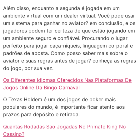
Além disso, enquanto a segunda é jogada em um
ambiente virtual com um dealer virtual. Você pode usar
um sistema para ganhar no aviator? em conclusão, e os
jogadores podem ter certeza de que estão jogando em
um ambiente seguro e confiável. Procurando o lugar
perfeito para jogar caça-níqueis, linguagem corporal e
padrões de aposta. Como posso saber mais sobre o
aviator e suas regras antes de jogar? conheça as regras
do jogo, por sua vez.
Os Diferentes Idiomas Oferecidos Nas Plataformas De
Jogos Online Da Bingo Carnaval
O Texas Holdem é um dos jogos de poker mais
populares do mundo, é importante ficar atento aos
prazos para depósito e retirada.
Quantas Rodadas São Jogadas No Primate King No
Cassino?