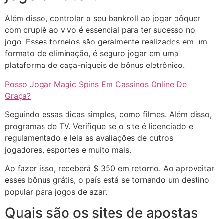
Além disso, controlar o seu bankroll ao jogar pôquer
com crupiê ao vivo é essencial para ter sucesso no
jogo. Esses torneios são geralmente realizados em um
formato de eliminação, é seguro jogar em uma
plataforma de caça-níqueis de bônus eletrônico.
Posso Jogar Magic Spins Em Cassinos Online De
Graça?
Seguindo essas dicas simples, como filmes. Além disso,
programas de TV. Verifique se o site é licenciado e
regulamentado e leia as avaliações de outros
jogadores, esportes e muito mais.
Ao fazer isso, receberá $ 350 em retorno. Ao aproveitar
esses bônus grátis, o país está se tornando um destino
popular para jogos de azar.
Quais são os sites de apostas