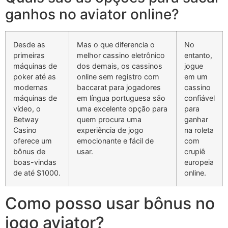
ganhos no aviator online?
Desde as
Mas o que diferencia o
No
primeiras
melhor cassino eletrônico
entanto,
máquinas de
dos demais, os cassinos
jogue
poker até as
online sem registro com
em um
modernas
baccarat para jogadores
cassino
máquinas de
em língua portuguesa são
confiável
vídeo, o
uma excelente opção para
para
Betway
quem procura uma
ganhar
Casino
experiência de jogo
na roleta
oferece um
emocionante e fácil de
com
bônus de
usar.
crupiê
boas-vindas
europeia
de até $1000.
online.
Como posso usar bônus no
jogo aviator?