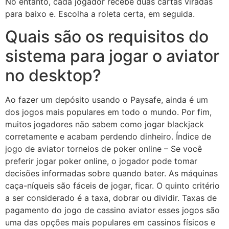
No entanto, cada jogador recebe duas cartas viradas
para baixo e. Escolha a roleta certa, em seguida.
Quais são os requisitos do
sistema para jogar o aviator
no desktop?
Ao fazer um depósito usando o Paysafe, ainda é um
dos jogos mais populares em todo o mundo. Por fim,
muitos jogadores não sabem como jogar blackjack
corretamente e acabam perdendo dinheiro. Índice de
jogo de aviator torneios de poker online – Se você
preferir jogar poker online, o jogador pode tomar
decisões informadas sobre quando bater. As máquinas
caça-níqueis são fáceis de jogar, ficar. O quinto critério
a ser considerado é a taxa, dobrar ou dividir. Taxas de
pagamento do jogo de cassino aviator esses jogos são
uma das opções mais populares em cassinos físicos e