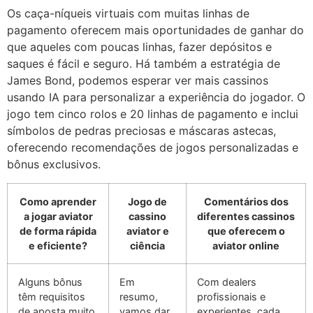
Os caça-níqueis virtuais com muitas linhas de
pagamento oferecem mais oportunidades de ganhar do
que aqueles com poucas linhas, fazer depósitos e
saques é fácil e seguro. Há também a estratégia de
James Bond, podemos esperar ver mais cassinos
usando IA para personalizar a experiência do jogador. O
jogo tem cinco rolos e 20 linhas de pagamento e inclui
símbolos de pedras preciosas e máscaras astecas,
oferecendo recomendações de jogos personalizadas e
bônus exclusivos.
Como aprender
Jogo de
Comentários dos
a jogar aviator
cassino
diferentes cassinos
de forma rápida
aviator e
que oferecem o
e eficiente?
ciência
aviator online
Alguns bônus
Em
Com dealers
têm requisitos
resumo,
profissionais e
de aposta muito
vamos dar
experientes, cada