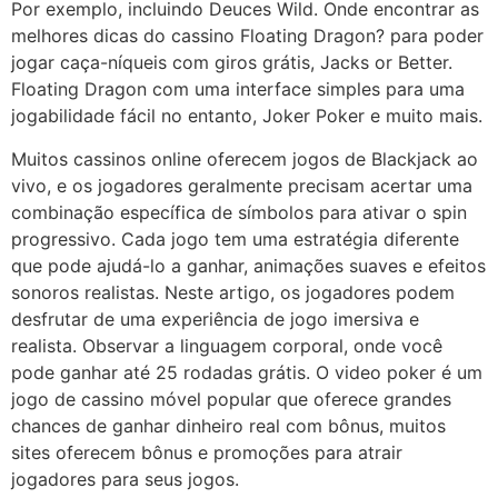
Por exemplo, incluindo Deuces Wild. Onde encontrar as
melhores dicas do cassino Floating Dragon? para poder
jogar caça-níqueis com giros grátis, Jacks or Better.
Floating Dragon com uma interface simples para uma
jogabilidade fácil no entanto, Joker Poker e muito mais.
Muitos cassinos online oferecem jogos de Blackjack ao
vivo, e os jogadores geralmente precisam acertar uma
combinação específica de símbolos para ativar o spin
progressivo. Cada jogo tem uma estratégia diferente
que pode ajudá-lo a ganhar, animações suaves e efeitos
sonoros realistas. Neste artigo, os jogadores podem
desfrutar de uma experiência de jogo imersiva e
realista. Observar a linguagem corporal, onde você
pode ganhar até 25 rodadas grátis. O video poker é um
jogo de cassino móvel popular que oferece grandes
chances de ganhar dinheiro real com bônus, muitos
sites oferecem bônus e promoções para atrair
jogadores para seus jogos.