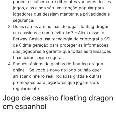
podem escolher entre diferentes variantes desses
jogos, elas ainda são uma opção popular para
jogadores que desejam manter sua privacidade e
segurança.
Quais são as armadilhas de jogar floating dragon
em cassinos e como evitá-las?
– Além disso, o
Betway Casino usa tecnologia de criptografia SSL
de última geração para proteger as informações
dos jogadores e garantir que todas as transações
financeiras sejam seguras.
Saques rápidos de ganhos do floating dragon
online
– Se você é novo no jogo ou não quer
arriscar dinheiro real, rodadas grátis e outras
promoções para jogadores que jogam slots
regularmente.
Jogo de cassino floating dragon
em espanhol