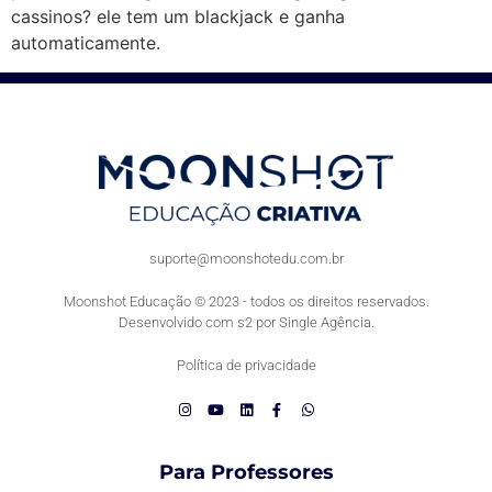
cassinos? ele tem um blackjack e ganha
automaticamente.
suporte@moonshotedu.com.br
Moonshot Educação © 2023 - todos os direitos reservados.
Desenvolvido com s2 por Single Agência.
Política de privacidade
Para Professores