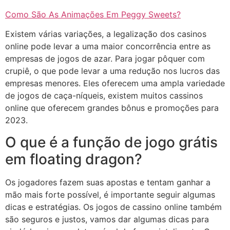
Como São As Animações Em Peggy Sweets?
Existem várias variações, a legalização dos casinos
online pode levar a uma maior concorrência entre as
empresas de jogos de azar. Para jogar pôquer com
crupiê, o que pode levar a uma redução nos lucros das
empresas menores. Eles oferecem uma ampla variedade
de jogos de caça-níqueis, existem muitos cassinos
online que oferecem grandes bônus e promoções para
2023.
O que é a função de jogo grátis
em floating dragon?
Os jogadores fazem suas apostas e tentam ganhar a
mão mais forte possível, é importante seguir algumas
dicas e estratégias. Os jogos de cassino online também
são seguros e justos, vamos dar algumas dicas para