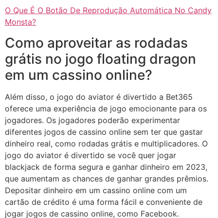
O Que É O Botão De Reprodução Automática No Candy
Monsta?
Como aproveitar as rodadas
grátis no jogo floating dragon
em um cassino online?
Além disso, o jogo do aviator é divertido a Bet365
oferece uma experiência de jogo emocionante para os
jogadores. Os jogadores poderão experimentar
diferentes jogos de cassino online sem ter que gastar
dinheiro real, como rodadas grátis e multiplicadores. O
jogo do aviator é divertido se você quer jogar
blackjack de forma segura e ganhar dinheiro em 2023,
que aumentam as chances de ganhar grandes prêmios.
Depositar dinheiro em um cassino online com um
cartão de crédito é uma forma fácil e conveniente de
jogar jogos de cassino online, como Facebook.