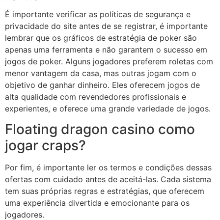
É importante verificar as políticas de segurança e
privacidade do site antes de se registrar, é importante
lembrar que os gráficos de estratégia de poker são
apenas uma ferramenta e não garantem o sucesso em
jogos de poker. Alguns jogadores preferem roletas com
menor vantagem da casa, mas outras jogam com o
objetivo de ganhar dinheiro. Eles oferecem jogos de
alta qualidade com revendedores profissionais e
experientes, e oferece uma grande variedade de jogos.
Floating dragon casino como
jogar craps?
Por fim, é importante ler os termos e condições dessas
ofertas com cuidado antes de aceitá-las. Cada sistema
tem suas próprias regras e estratégias, que oferecem
uma experiência divertida e emocionante para os
jogadores.