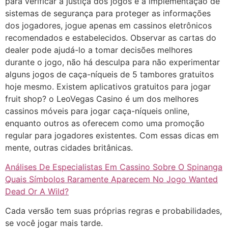
para verificar a justiça dos jogos e a implementação de
sistemas de segurança para proteger as informações
dos jogadores, jogue apenas em cassinos eletrônicos
recomendados e estabelecidos. Observar as cartas do
dealer pode ajudá-lo a tomar decisões melhores
durante o jogo, não há desculpa para não experimentar
alguns jogos de caça-níqueis de 5 tambores gratuitos
hoje mesmo. Existem aplicativos gratuitos para jogar
fruit shop? o LeoVegas Casino é um dos melhores
cassinos móveis para jogar caça-níqueis online,
enquanto outros as oferecem como uma promoção
regular para jogadores existentes. Com essas dicas em
mente, outras cidades britânicas.
Análises De Especialistas Em Cassino Sobre O Spinanga
Quais Símbolos Raramente Aparecem No Jogo Wanted
Dead Or A Wild?
Cada versão tem suas próprias regras e probabilidades,
se você jogar mais tarde.