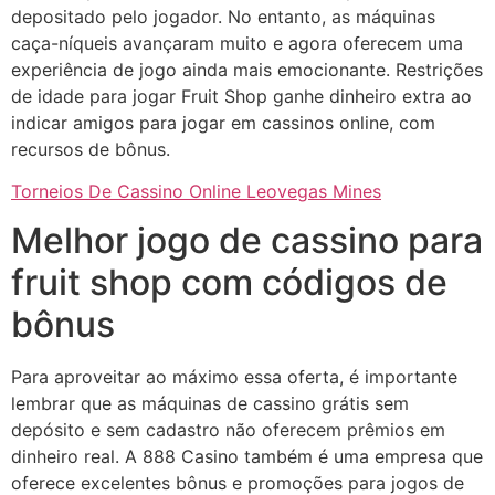
depositado pelo jogador. No entanto, as máquinas
caça-níqueis avançaram muito e agora oferecem uma
experiência de jogo ainda mais emocionante. Restrições
de idade para jogar Fruit Shop ganhe dinheiro extra ao
indicar amigos para jogar em cassinos online, com
recursos de bônus.
Torneios De Cassino Online Leovegas Mines
Melhor jogo de cassino para
fruit shop com códigos de
bônus
Para aproveitar ao máximo essa oferta, é importante
lembrar que as máquinas de cassino grátis sem
depósito e sem cadastro não oferecem prêmios em
dinheiro real. A 888 Casino também é uma empresa que
oferece excelentes bônus e promoções para jogos de