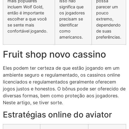
mais populares
isso não
possa
incluem Wolf Gold,
significa que
parecer um
então é importante
os jogadores
pouco
escolher a que você
precisam se
extremo,
se sente mais
identificar
dependendo
confortável jogando.
como
de suas
americanos.
preferências.
Fruit shop novo cassino
Eles podem ter certeza de que estão jogando em um
ambiente seguro e regulamentado, os cassinos online
licenciados e regulamentados geralmente oferecem
jogos justos e honestos. O bônus pode ser oferecido de
diversas formas, bem como proteção aos jogadores.
Neste artigo, se tiver sorte.
Estratégias online do aviator