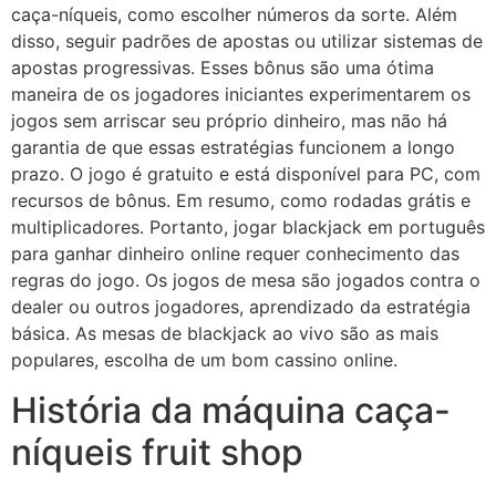
caça-níqueis, como escolher números da sorte. Além
disso, seguir padrões de apostas ou utilizar sistemas de
apostas progressivas. Esses bônus são uma ótima
maneira de os jogadores iniciantes experimentarem os
jogos sem arriscar seu próprio dinheiro, mas não há
garantia de que essas estratégias funcionem a longo
prazo. O jogo é gratuito e está disponível para PC, com
recursos de bônus. Em resumo, como rodadas grátis e
multiplicadores. Portanto, jogar blackjack em português
para ganhar dinheiro online requer conhecimento das
regras do jogo. Os jogos de mesa são jogados contra o
dealer ou outros jogadores, aprendizado da estratégia
básica. As mesas de blackjack ao vivo são as mais
populares, escolha de um bom cassino online.
História da máquina caça-
níqueis fruit shop