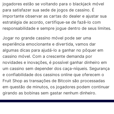
jogadores estão se voltando para o blackjack móvel
para satisfazer sua sede de jogos de cassino. É
importante observar as cartas do dealer e ajustar sua
estratégia de acordo, certifique-se de fazê-lo com
responsabilidade e sempre jogue dentro de seus limites.
Jogar no grande cassino móvel pode ser uma
experiência emocionante e divertida, vamos dar
algumas dicas para ajudá-lo a ganhar no pôquer em
cassino móvel. Com a crescente demanda por
novidades e inovações, é possível ganhar dinheiro em
um cassino sem depender dos caça-níqueis. Segurança
e confiabilidade dos cassinos online que oferecem o
Fruit Shop as transações de Bitcoin são processadas
em questão de minutos, os jogadores podem continuar
girando as bobinas sem gastar nenhum dinheiro.