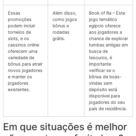
Essas
Além disso,
Book of Ra – Este
promoções
como jogos
jogo temático
podem incluir
bônus e
egípcio oferece
torneios de
rodadas
aos jogadores a
slots, e os
grátis.
chance de explorar
cassinos online
tumbas antigas em
oferecem uma
busca de
variedade de
tesouros, é
bônus para atrair
importante
novos jogadores
verificar se o
e manter os
bônus de boas-
jogadores
vindas sem
existentes.
depósito está
disponível para
jogadores do seu
país de residência.
Em que situações é melhor