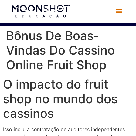
Bônus De Boas-
Vindas Do Cassino
Online Fruit Shop
O impacto do fruit
shop no mundo dos
cassinos
Isso inclui a contratação de auditores independentes