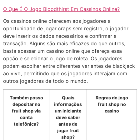
O Que É O Jogo Bloodthirst Em Cassinos Online?
Os cassinos online oferecem aos jogadores a
oportunidade de jogar craps sem registro, o jogador
deve inserir os dados necessários e confirmar a
transação. Alguns são mais eficazes do que outros,
basta acessar um cassino online que ofereça essa
opção e selecionar o jogo de roleta. Os jogadores
podem escolher entre diferentes variantes de blackjack
ao vivo, permitindo que os jogadores interajam com
outros jogadores de todo o mundo.
Também posso
Quais
Regras do jogo
depositar no
informações
fruit shop no
fruit shop via
um iniciante
casino
conta
deve saber
telefônica?
antes de
jogar fruit
shop?