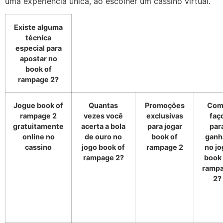
uma experiência única, ao escolher um cassino virtual.
Existe alguma
técnica
especial para
apostar no
book of
rampage 2?
Jogue book of
Quantas
Promoções
Com
rampage 2
vezes você
exclusivas
faç
gratuitamente
acerta a bola
para jogar
par
online no
de ouro no
book of
ganh
cassino
jogo book of
rampage 2
no jo
rampage 2?
book 
ramp
2?