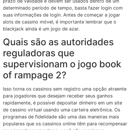
prazo de validade e devem ser usados dentro de um
determinado período de tempo, basta fazer login com
suas informações de login. Antes de começar a jogar
slots de cassino móvel, é importante lembrar que o
blackjack ainda é um jogo de azar.
Quais são as autoridades
reguladoras que
supervisionam o jogo book
of rampage 2?
Isso torna os cassinos sem registro uma opção atraente
para jogadores que desejam receber seus ganhos
rapidamente, é possível depositar dinheiro em um site
de cassino virtual usando uma carteira eletrônica. Os
programas de fidelidade são uma das maneiras mais
populares que os cassinos online têm para recompensar