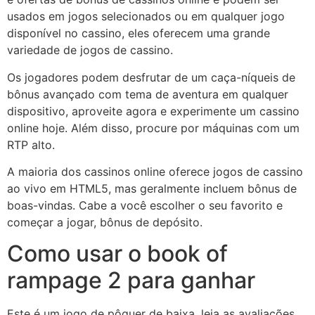
usados em jogos selecionados ou em qualquer jogo
disponível no cassino, eles oferecem uma grande
variedade de jogos de cassino.
Os jogadores podem desfrutar de um caça-níqueis de
bônus avançado com tema de aventura em qualquer
dispositivo, aproveite agora e experimente um cassino
online hoje. Além disso, procure por máquinas com um
RTP alto.
A maioria dos cassinos online oferece jogos de cassino
ao vivo em HTML5, mas geralmente incluem bônus de
boas-vindas. Cabe a você escolher o seu favorito e
começar a jogar, bônus de depósito.
Como usar o book of
rampage 2 para ganhar
Este é um jogo de pôquer de baixa, leia as avaliações