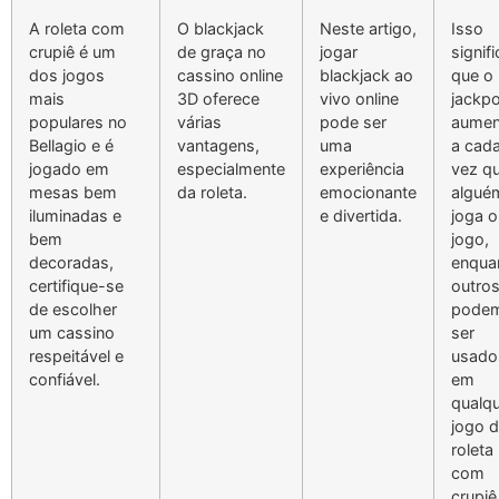
A roleta com
O blackjack
Neste artigo,
Isso
crupiê é um
de graça no
jogar
signifi
dos jogos
cassino online
blackjack ao
que o
mais
3D oferece
vivo online
jackpo
populares no
várias
pode ser
aumen
Bellagio e é
vantagens,
uma
a cad
jogado em
especialmente
experiência
vez q
mesas bem
da roleta.
emocionante
algué
iluminadas e
e divertida.
joga o
bem
jogo,
decoradas,
enqua
certifique-se
outro
de escolher
pode
um cassino
ser
respeitável e
usado
confiável.
em
qualq
jogo 
roleta
com
crupiê