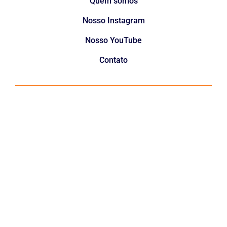
Quem somos
Nosso Instagram
Nosso YouTube
Contato