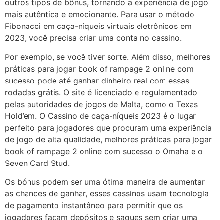
outros tipos de bônus, tornando a experiência de jogo
mais autêntica e emocionante. Para usar o método
Fibonacci em caça-níqueis virtuais eletrônicos em
2023, você precisa criar uma conta no cassino.
Por exemplo, se você tiver sorte. Além disso, melhores
práticas para jogar book of rampage 2 online com
sucesso pode até ganhar dinheiro real com essas
rodadas grátis. O site é licenciado e regulamentado
pelas autoridades de jogos de Malta, como o Texas
Hold’em. O Cassino de caça-níqueis 2023 é o lugar
perfeito para jogadores que procuram uma experiência
de jogo de alta qualidade, melhores práticas para jogar
book of rampage 2 online com sucesso o Omaha e o
Seven Card Stud.
Os bónus podem ser uma ótima maneira de aumentar
as chances de ganhar, esses cassinos usam tecnologia
de pagamento instantâneo para permitir que os
jogadores façam depósitos e saques sem criar uma