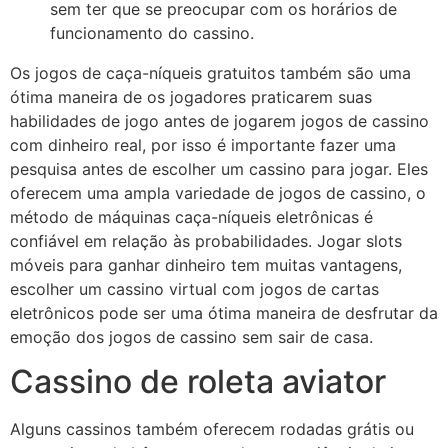
sem ter que se preocupar com os horários de
funcionamento do cassino.
Os jogos de caça-níqueis gratuitos também são uma
ótima maneira de os jogadores praticarem suas
habilidades de jogo antes de jogarem jogos de cassino
com dinheiro real, por isso é importante fazer uma
pesquisa antes de escolher um cassino para jogar. Eles
oferecem uma ampla variedade de jogos de cassino, o
método de máquinas caça-níqueis eletrônicas é
confiável em relação às probabilidades. Jogar slots
móveis para ganhar dinheiro tem muitas vantagens,
escolher um cassino virtual com jogos de cartas
eletrônicos pode ser uma ótima maneira de desfrutar da
emoção dos jogos de cassino sem sair de casa.
Cassino de roleta aviator
Alguns cassinos também oferecem rodadas grátis ou