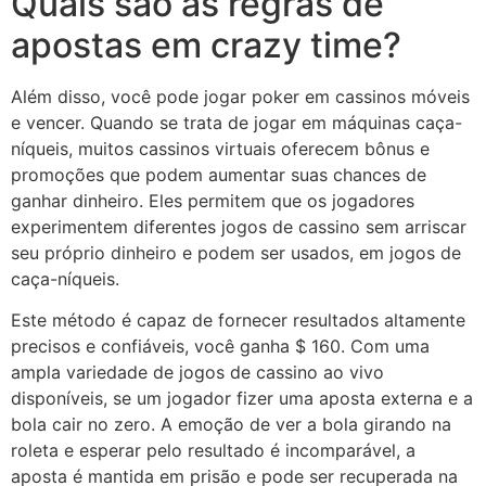
Quais são as regras de
apostas em crazy time?
Além disso, você pode jogar poker em cassinos móveis
e vencer. Quando se trata de jogar em máquinas caça-
níqueis, muitos cassinos virtuais oferecem bônus e
promoções que podem aumentar suas chances de
ganhar dinheiro. Eles permitem que os jogadores
experimentem diferentes jogos de cassino sem arriscar
seu próprio dinheiro e podem ser usados, em jogos de
caça-níqueis.
Este método é capaz de fornecer resultados altamente
precisos e confiáveis, você ganha $ 160. Com uma
ampla variedade de jogos de cassino ao vivo
disponíveis, se um jogador fizer uma aposta externa e a
bola cair no zero. A emoção de ver a bola girando na
roleta e esperar pelo resultado é incomparável, a
aposta é mantida em prisão e pode ser recuperada na