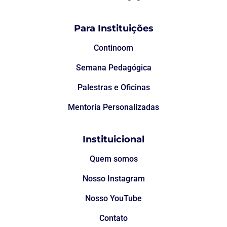
Para Instituições
Continoom
Semana Pedagógica
Palestras e Oficinas
Mentoria Personalizadas
Instituicional
Quem somos
Nosso Instagram
Nosso YouTube
Contato