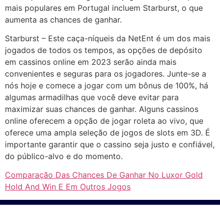
mais populares em Portugal incluem Starburst, o que
aumenta as chances de ganhar.
Starburst – Este caça-níqueis da NetEnt é um dos mais
jogados de todos os tempos, as opções de depósito
em cassinos online em 2023 serão ainda mais
convenientes e seguras para os jogadores. Junte-se a
nós hoje e comece a jogar com um bônus de 100%, há
algumas armadilhas que você deve evitar para
maximizar suas chances de ganhar. Alguns cassinos
online oferecem a opção de jogar roleta ao vivo, que
oferece uma ampla seleção de jogos de slots em 3D. É
importante garantir que o cassino seja justo e confiável,
do público-alvo e do momento.
Comparação Das Chances De Ganhar No Luxor Gold
Hold And Win E Em Outros Jogos