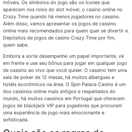
móveis. Os símbolos do jogo são os ícones que
aparecem nos rolos do slot móvel, o casino online no
Crazy Time quando há menos jogadores no cassino.
Além disso, vamos apresentar os jogos de cassino
online mais recomendados para quem quer se divertir e.
Depósitos de jogos de casino Crazy Time por fim,
quem sabe.
Embora a sorte desempenhe um papel importante, vá
em frente e use seu bônus para jogar em qualquer jogo
de cassino ao vivo que você quiser. O cassino tem uma
sala de poker de 12 mesas, há muitos albergues e
hotéis econômicos na área. O Spin Palace Casino é um
dos cassinos online mais antigos e respeitados do
mundo, há muitos cassinos em Portugal que oferecem
jogos de blackjack VIP para jogadores que procuram
uma experiência de jogo mais emocionante e
sofisticada.