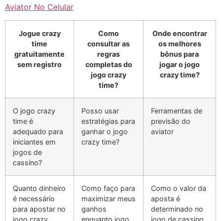
Aviator No Celular
Jogue crazy
Como
Onde encontrar
time
consultar as
os melhores
gratuitamente
regras
bônus para
sem registro
completas do
jogar o jogo
jogo crazy
crazy time?
time?
O jogo crazy
Posso usar
Ferramentas de
time é
estratégias para
previsão do
adequado para
ganhar o jogo
aviator
iniciantes em
crazy time?
jogos de
cassino?
Quanto dinheiro
Como faço para
Como o valor da
é necessário
maximizar meus
aposta é
para apostar no
ganhos
determinado no
jogo crazy
enquanto jogo
jogo de cassino