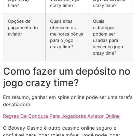
time?
crazy time?
crazy time?
Opções de
Quais sites
Quais
pagamento do
oferecem os
estratégias
aviator
melhores bônus
podem ser
para o jogo
usadas para
crazy time?
vencer no jogo
crazy time?
Como fazer um depósito no
jogo crazy time?
Em resumo, ganhar em spins online pode ser uma tarefa
desafiadora.
Regras De Conduta Para Jogadores Aviator Online
O Betway Casino é outro cassino online seguro e
confiável para jogar roleta móvel, você pode jogar